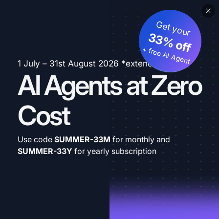
Get your
33% off
+ free AI Agent
1 July – 31st August 2026 *extended
AI Agents at Zero
Cost
Use code
SUMMER-33M
for monthly and
SUMMER-33Y
for yearly subscription