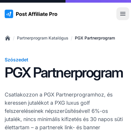
:site.title
Főm
/
/
Partnerprogram Katalógus
PGX Partnerprogram
Home
Szószedet
PGX Partnerprogram
Csatlakozzon a PGX Partnerprogramhoz, és
keressen jutalékot a PXG luxus golf
felszereléseinek népszerűsítésével! 6%-os
jutalék, nincs minimális kifizetés és 30 napos süti
élettartam – a partnerek link- és banner