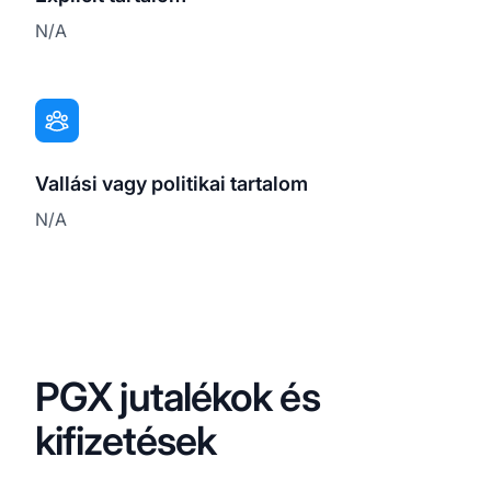
N/A
Vallási vagy politikai tartalom
N/A
PGX jutalékok és
kifizetések