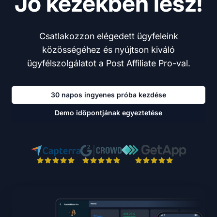
Jó kezekben lesz!
Csatlakozzon elégedett ügyfeleink
közösségéhez és nyújtson kiváló
ügyfélszolgálatot a Post Affiliate Pro-val.
30 napos ingyenes próba kezdése
Demo időpontjának egyeztetése