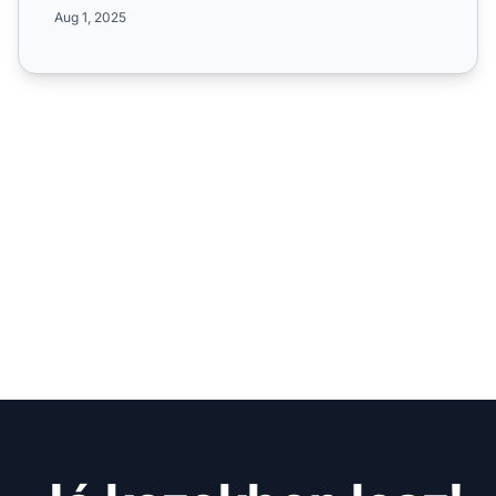
jutalékban, 60 napos süti érv...
Aug 1, 2025