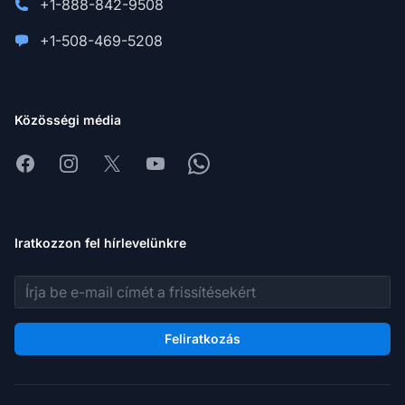
+1-888-842-9508
+1-508-469-5208
Közösségi média
Facebook
Instagram
X
Youtube
Whatsapp
Iratkozzon fel hírlevelünkre
E-mail cím
Feliratkozás