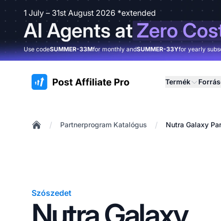
1 July – 31st August 2026 *extended
AI Agents at
Zero Cos
Use code
SUMMER-33M
for monthly and
SUMMER-33Y
for yearly subs
:site.title
Termék
Forrá
/
/
Partnerprogram Katalógus
Nutra Galaxy Pa
Home
Szószedet
Nutra Galaxy