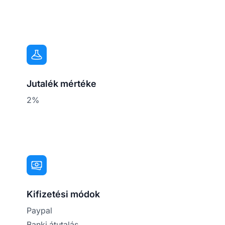
Jutalék mértéke
2%
Kifizetési módok
Paypal
Banki átutalás