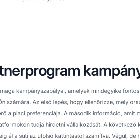
rtnerprogram kampány
aga kampányszabályai, amelyek mindegyike fontos s
n számára. Az első lépés, hogy ellenőrizze, mely ors
ő a piaci preferenciája. A második információ, amit m
atformokon tudja hirdetni vállalkozását. A következő 
g él a süti az utolsó kattintástól számítva. Végül, d