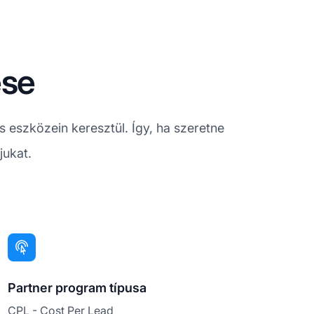
ése
 eszközein keresztül. Így, ha szeretne
jukat.
Partner program típusa
CPL - Cost Per Lead