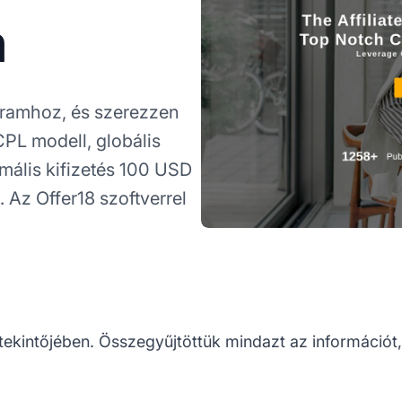
m
gramhoz, és szerezzen
CPL modell, globális
imális kifizetés 100 USD
 Az Offer18 szoftverrel
tekintőjében. Összegyűjtöttük mindazt az információt, 