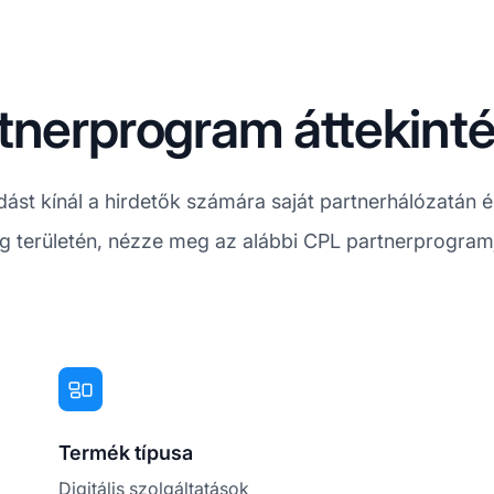
tnerprogram áttekint
t kínál a hirdetők számára saját partnerhálózatán és
ng területén, nézze meg az alábbi CPL partnerprogram
Termék típusa
Digitális szolgáltatások