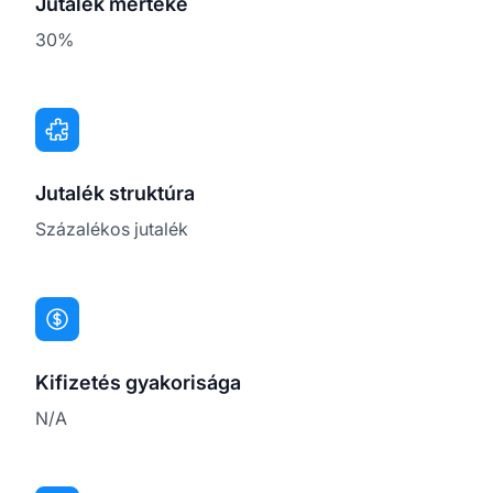
Jutalék mértéke
30%
Jutalék struktúra
Százalékos jutalék
Kifizetés gyakorisága
N/A