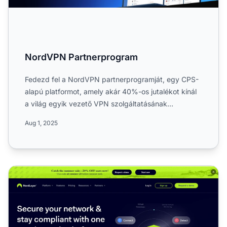
NordVPN Partnerprogram
Fedezd fel a NordVPN partnerprogramját, egy CPS-
alapú platformot, amely akár 40%-os jutalékot kínál
a világ egyik vezető VPN szolgáltatásának
népszerűsítéséért....
Aug 1, 2025
NordLayer Partnerprogram