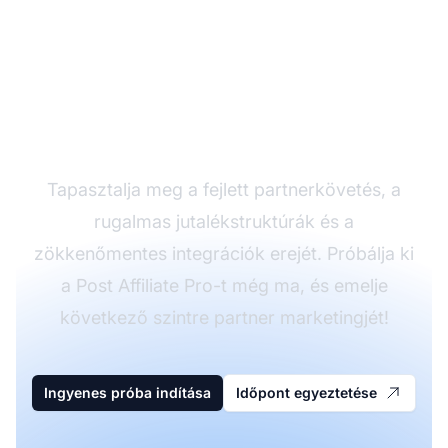
Növelje
partnerprogramját a
Post Affiliate Pro-val
Tapasztalja meg a fejlett partnerkövetés, a
rugalmas jutalékstruktúrák és a
zökkenőmentes integrációk erejét. Próbálja ki
a Post Affiliate Pro-t még ma, és emelje
következő szintre partner marketingjét!
Ingyenes próba indítása
Időpont egyeztetése