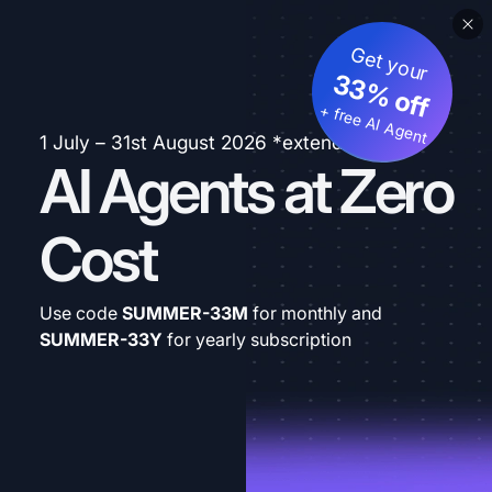
Get your
33% off
+ free AI Agent
1 July – 31st August 2026 *extended
AI Agents at Zero
Cost
Use code
SUMMER-33M
for monthly and
SUMMER-33Y
for yearly subscription