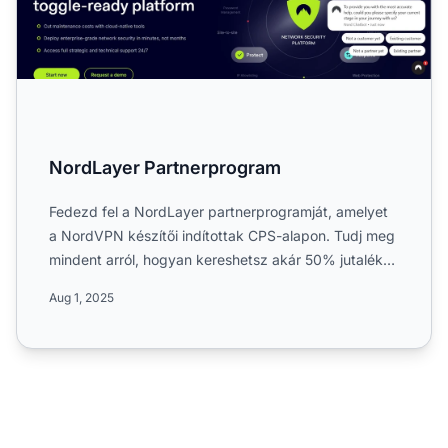
NordLayer Partnerprogram
Fedezd fel a NordLayer partnerprogramját, amelyet
a NordVPN készítői indítottak CPS-alapon. Tudj meg
mindent arról, hogyan kereshetsz akár 50% jutalékot
fejlett...
Aug 1, 2025