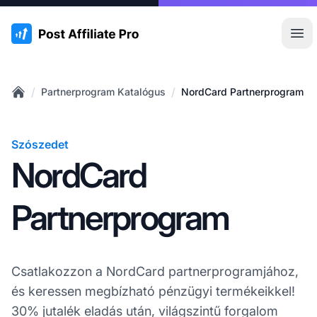
:site.title
Főm
/
/
Partnerprogram Katalógus
NordCard Partnerprogram
Home
Szószedet
NordCard
Partnerprogram
Csatlakozzon a NordCard partnerprogramjához,
és keressen megbízható pénzügyi termékeikkel!
30% jutalék eladás után, világszintű forgalom