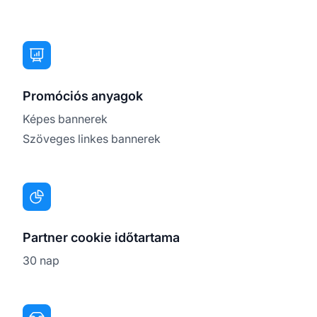
Promóciós anyagok
Képes bannerek
Szöveges linkes bannerek
Partner cookie időtartama
30 nap