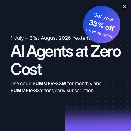
Get your
33% off
+ free AI Agent
1 July – 31st August 2026 *extended
AI Agents at Zero
Cost
Use code
SUMMER-33M
for monthly and
SUMMER-33Y
for yearly subscription