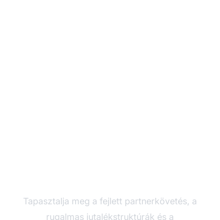
Fejlessze
partnerprogramját a
Post Affiliate Pro-val
Tapasztalja meg a fejlett partnerkövetés, a
rugalmas jutalékstruktúrák és a