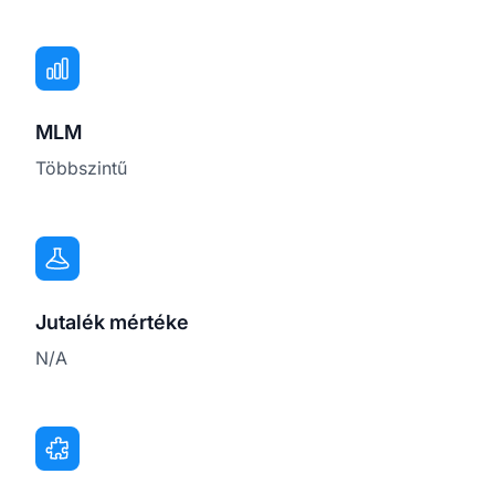
MLM
Többszintű
Jutalék mértéke
N/A