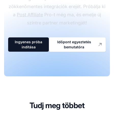
zökkenőmentes integrációk erejét. Próbálja ki
a
Post Affiliate
Pro-t még ma, és emelje új
szintre partner marketingjét!
Ingyenes próba
Időpont egyeztetés
indítása
bemutatóra
Tudj meg többet