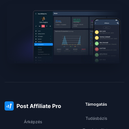
Támogatás
Tudásbázis
Árképzés