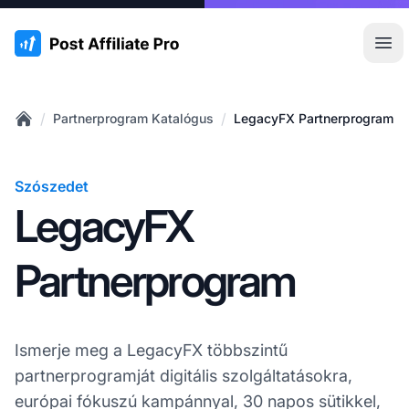
:site.title
Főm
/
/
Partnerprogram Katalógus
LegacyFX Partnerprogram
Home
Szószedet
LegacyFX
Partnerprogram
Ismerje meg a LegacyFX többszintű
partnerprogramját digitális szolgáltatásokra,
európai fókuszú kampánnyal, 30 napos sütikkel,