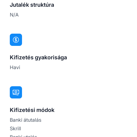
Jutalék struktúra
N/A
Kifizetés gyakorisága
Havi
Kifizetési módok
Banki átutalás
Skrill
Banki utalás