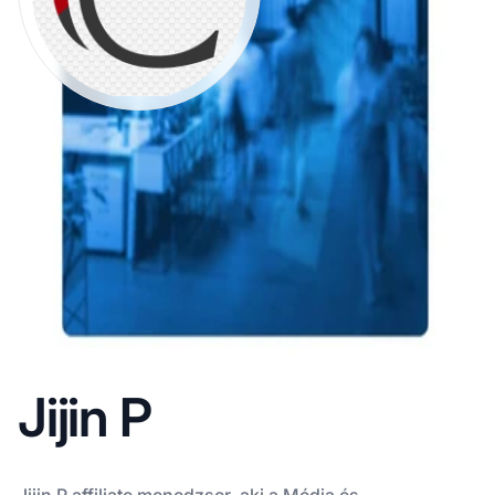
Jijin P
Jijin P affiliate menedzser, aki a Média és