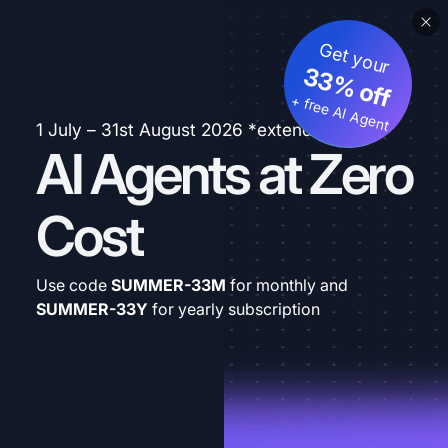
Get your
33% off
+ free AI Agent
1 July – 31st August 2026 *extended
AI Agents at Zero
Cost
Use code
SUMMER-33M
for monthly and
SUMMER-33Y
for yearly subscription