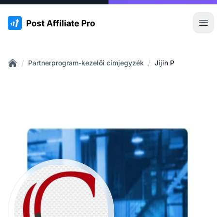
:site.title
Főm
/
/
Partnerprogram-kezelői címjegyzék
Jijin P
Home