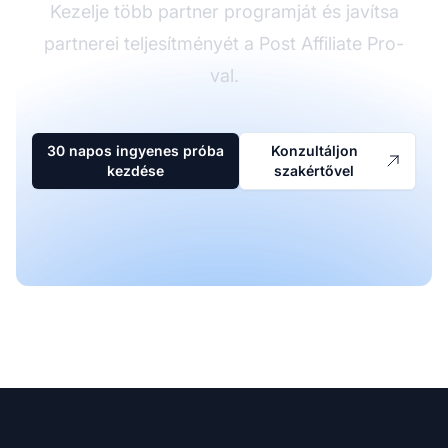
Kezelje több partner programját és javítsa
partnerei teljesítményét a Post Affiliate Pro-
val.
30 napos ingyenes próba
Konzultáljon
kezdése
szakértővel