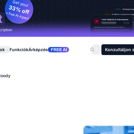
Get your
33% off
+ free AI Agent
t
cription
sok
Funkciók
Árképzés
Konzultáljon 
FREE AI
Moody