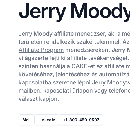
Jerry Mood
Jerry Moody affiliate menedzser, aki a m
területén rendelkezik szakértelemmel. A
Affiliate Program
menedzsereként Jerry 
világszerte fejti ki affiliate tevékenységé
szinten használja a CAKE-et az affiliat
követéséhez, jelentéséhez és automatizá
kapcsolatba szeretne lépni Jerry Moodyva
mailben, kapcsolati űrlapon vagy telefon
választ kapjon.
Mail
LinkedIn
+1-800-450-9507