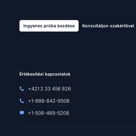
Ingyenes próba kezdése
Konzultáljon szakértővel
Értékesítési kapcsolatok
+421 2 33 456 826
+1-888-842-9508
+1-508-469-5208