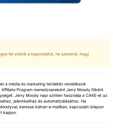
vegye fel velünk a kapcsolatot, ha szeretné, hogy
aki a média és marketing területén rendelkezik
 Affiliate Program menedzsereként Jerry Moody főként
ékenységét. Jerry Moody napi szinten használja a CAKE-et az
éséhez, jelentéséhez és automatizálásához. Ha
Moodyval, keresse bátran e-mailben, kapcsolati űrlapon
t kapjon.