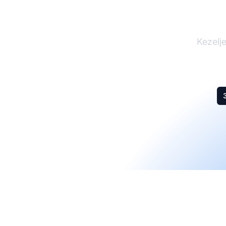
A 
Kezelje