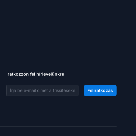
Iratkozzon fel hírlevelünkre
E-mail cím
Feliratkozás