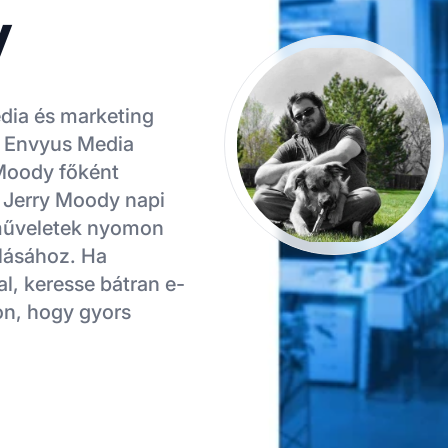
y
édia és marketing
z Envyus Media
Moody főként
t. Jerry Moody napi
e műveletek nyomon
lásához. Ha
l, keresse bátran e-
on, hogy gyors