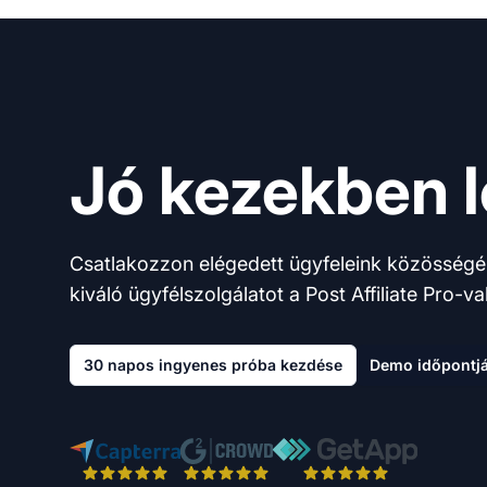
Jó kezekben l
Csatlakozzon elégedett ügyfeleink közösségé
kiváló ügyfélszolgálatot a Post Affiliate Pro-val
30 napos ingyenes próba kezdése
Demo időpontjá