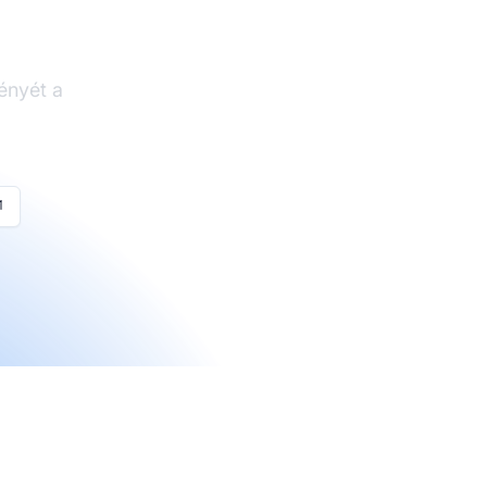
ver
ményét a