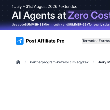
1 July – 31st August 2026 *extended
AI Agents at
Zero Cos
Use code
SUMMER-33M
for monthly and
SUMMER-33Y
for yearly subs
:site.title
Termék
Forrá
/
/
Partnerprogram-kezelői címjegyzék
Jerry 
Home