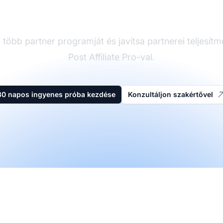
vezető affiliate szoft
 több partner programját és javítsa partnerei teljesít
Post Affiliate Pro-val.
30 napos ingyenes próba kezdése
Konzultáljon szakértővel