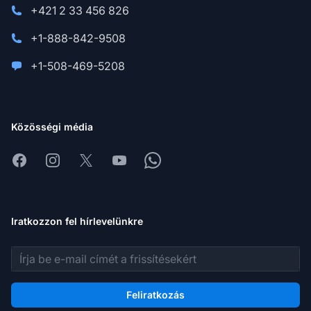
+421 2 33 456 826
+1-888-842-9508
+1-508-469-5208
Közösségi média
Facebook
Instagram
X
Youtube
Whatsapp
Iratkozzon fel hírlevelünkre
E-mail cím
Feliratkozás