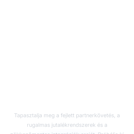
Növelje
partnerprogramját a
Post Affiliate Pro-val
Tapasztalja meg a fejlett partnerkövetés, a
rugalmas jutalékrendszerek és a