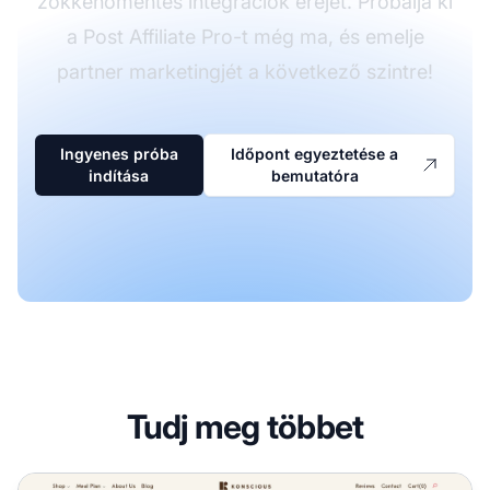
zökkenőmentes integrációk erejét. Próbálja ki
a Post Affiliate Pro-t még ma, és emelje
partner marketingjét a következő szintre!
Ingyenes próba
Időpont egyeztetése a
indítása
bemutatóra
Tudj meg többet
Konscious Keto Partnerprogram