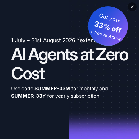
Get your
33% off
+ free AI Agent
1 July – 31st August 2026 *extended
AI Agents at Zero
Cost
Use code
SUMMER-33M
for monthly and
SUMMER-33Y
for yearly subscription