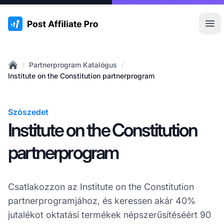
:site.title
Főm
/
/
Partnerprogram Katalógus
Home
Institute on the Constitution partnerprogram
Szószedet
Institute on the Constitution
partnerprogram
Csatlakozzon az Institute on the Constitution
partnerprogramjához, és keressen akár 40%
jutalékot oktatási termékek népszerűsítéséért 90