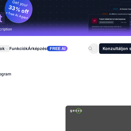
Get your
33% off
+ free AI Agent
t
cription
sok
Funkciók
Árképzés
Konzultáljon 
FREE AI
rogram