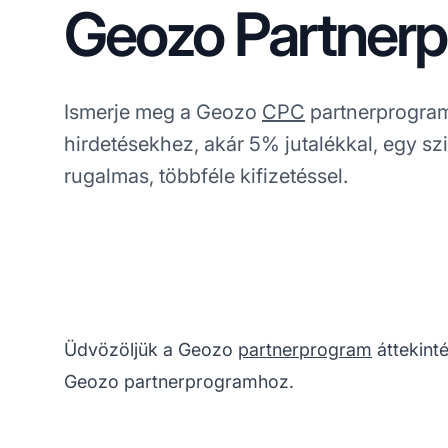
Geozo Partner
Ismerje meg a Geozo
CPC
partnerprogramj
hirdetésekhez, akár 5% jutalékkal, egy szi
rugalmas, többféle kifizetéssel.
Üdvözöljük a Geozo
partnerprogram
áttekint
Geozo partnerprogramhoz.