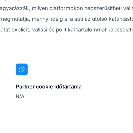
magyarázzák, milyen platformokon népszerűsítheti váll
 megmutatja, mennyi ideig él a süti az utolsó kattintás
 explicit, vallási és politikai tartalommal kapcsolat
Partner cookie időtartama
N/A