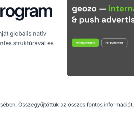
program
át globális natív
ntes struktúrával és
ésében. Összegyűjtöttük az összes fontos információt,