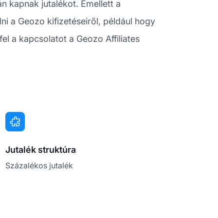
án kapnak jutalékot. Emellett a
i a Geozo kifizetéseiről, például hogy
el a kapcsolatot a Geozo Affiliates
Jutalék struktúra
Százalékos jutalék