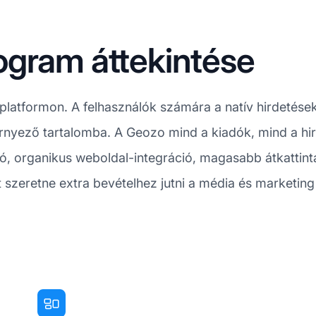
ogram áttekintése
o platformon. A felhasználók számára a natív hirdeté
nyező tartalomba. A Geozo mind a kiadók, mind a hi
 organikus weboldal-integráció, magasabb átkattintá
szeretne extra bevételhez jutni a média és marketing