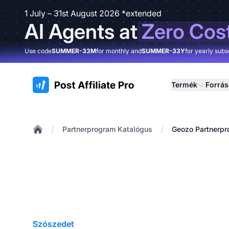
1 July – 31st August 2026 *extended
AI Agents at
Zero Cos
Use code
SUMMER-33M
for monthly and
SUMMER-33Y
for yearly subs
:site.title
Termék
Forrá
/
/
Partnerprogram Katalógus
Geozo Partnerp
Home
Szószedet