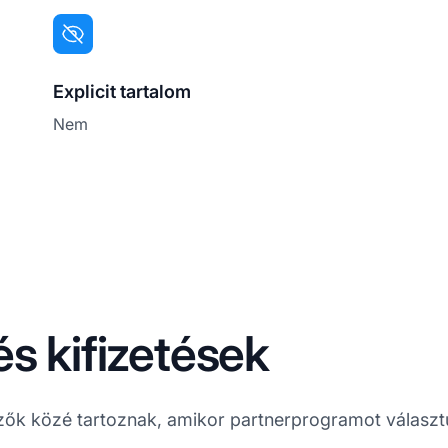
Explicit tartalom
Nem
s kifizetések
zők közé tartoznak, amikor partnerprogramot választ