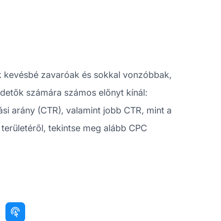
sek kevésbé zavaróak és sokkal vonzóbbak,
rdetők számára számos előnyt kínál:
si arány (CTR), valamint jobb CTR, mint a
 területéről, tekintse meg alább CPC