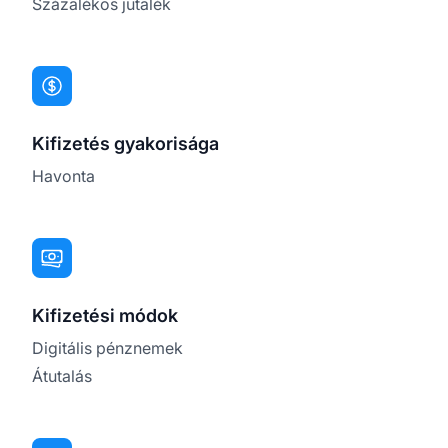
Százalékos jutalék
Kifizetés gyakorisága
Havonta
Kifizetési módok
Digitális pénznemek
Átutalás