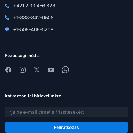
+421 2 33 456 826
+1-888-842-9508
+1-508-469-5208
Közösségi média
Facebook
Instagram
X
Youtube
Whatsapp
Iratkozzon fel hírlevelünkre
E-mail cím
Feliratkozás