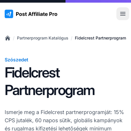
:site.title
Főm
/
/
Partnerprogram Katalógus
Fidelcrest Partnerprogram
Home
Szószedet
Fidelcrest
Partnerprogram
Ismerje meg a Fidelcrest partnerprogramját: 15%
CPS jutalék, 60 napos sütik, globális kampányok
és rugalmas kifizetési lehetőségek minimum