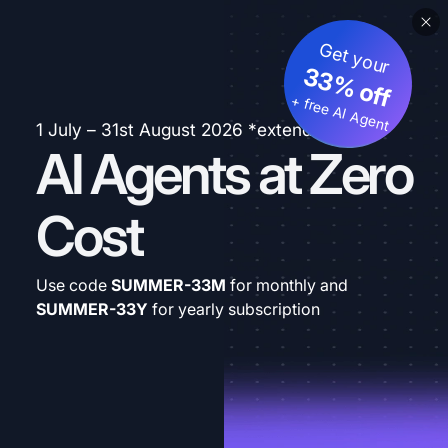
Get your
33% off
+ free AI Agent
1 July – 31st August 2026 *extended
AI Agents at Zero
Cost
Use code
SUMMER-33M
for monthly and
SUMMER-33Y
for yearly subscription