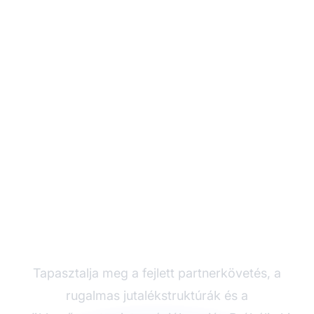
Növelje
partnerprogramját a
Post Affiliate Pro-val
Tapasztalja meg a fejlett partnerkövetés, a
rugalmas jutalékstruktúrák és a