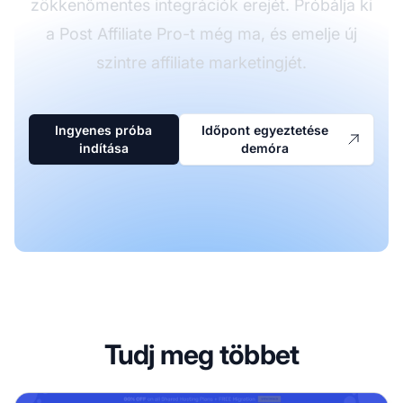
zökkenőmentes integrációk erejét. Próbálja ki
a Post Affiliate Pro-t még ma, és emelje új
szintre affiliate marketingjét.
Ingyenes próba
Időpont egyeztetése
indítása
demóra
Tudj meg többet
FastComet Partnerprogram