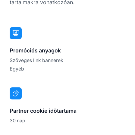
tartalmakra vonatkozóan.
Promóciós anyagok
Szöveges link bannerek
Egyéb
Partner cookie időtartama
30 nap