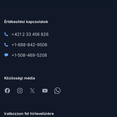
Értékesítési kapcsolatok
+421 2 33 456 826
+1-888-842-9508
+1-508-469-5208
Közösségi média
Facebook
Instagram
X
Youtube
Whatsapp
Iratkozzon fel hírlevelünkre