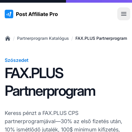
:site.title
Főm
/
/
Partnerprogram Katalógus
FAX.PLUS Partnerprogram
Home
Szószedet
FAX.PLUS
Partnerprogram
Keress pénzt a FAX.PLUS CPS
partnerprogramjával—30% az első fizetés után,
10% ismétlődő jutalék, 100$ minimum kifizetés,