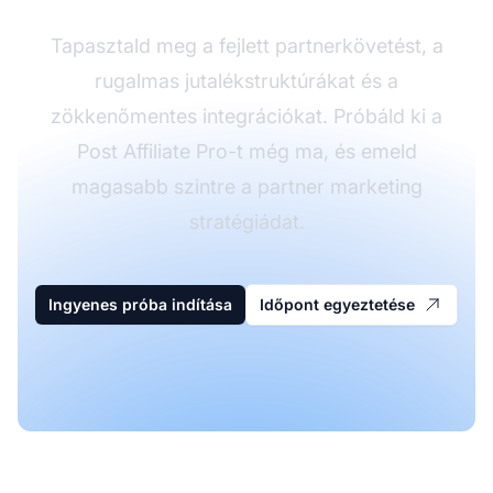
Tapasztald meg a fejlett partnerkövetést, a
rugalmas jutalékstruktúrákat és a
zökkenőmentes integrációkat. Próbáld ki a
Post Affiliate Pro-t még ma, és emeld
magasabb szintre a partner marketing
stratégiádat.
Ingyenes próba indítása
Időpont egyeztetése