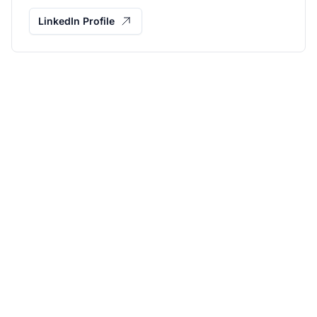
LinkedIn Profile
Növeld
partnerprogramod a
Post Affiliate Pro-val