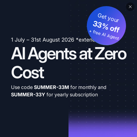
Get your
33% off
+ free AI Agent
1 July – 31st August 2026 *extended
AI Agents at Zero
Cost
Use code
SUMMER-33M
for monthly and
SUMMER-33Y
for yearly subscription