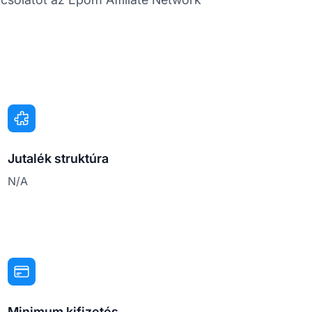
Jutalék struktúra
N/A
Minimum kifizetés