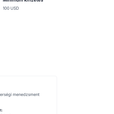
100 USD
nerségi menedzsment
t: