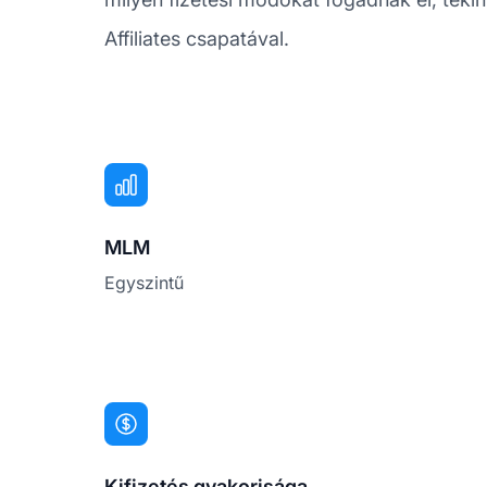
Affiliates csapatával.
MLM
Egyszintű
Kifizetés gyakorisága