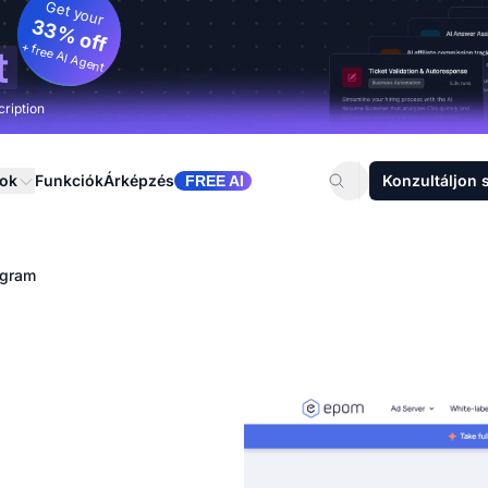
Get your
33% off
+ free AI Agent
t
cription
sok
Funkciók
Árképzés
Konzultáljon 
FREE AI
ogram