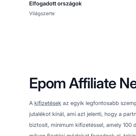
Elfogadott országok
Világszerte
Epom Affiliate Ne
A
kifizetések
az egyik legfontosabb szemp
jutalékot kínál, ami azt jelenti, hogy a pa
biztosít, minimum kifizetéssel, amely 100 
milyen fizetési módokat fogadnak el, teki