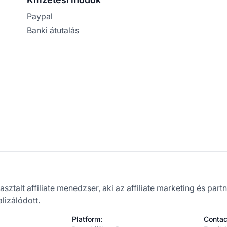
Paypal
Banki átutalás
sztalt affiliate menedzser, aki az
affiliate marketing
és part
alizálódott.
Platform:
Contac