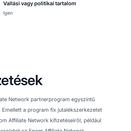
Vallási vagy politikai tartalom
Igen
izetések
iate Network partnerprogram egyszintű
t. Emellett a program fix jutalékszerkezetet
 Affiliate Network kifizetéseiről, például
pcsolatot az Epom Affiliate Network