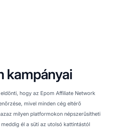
am kampányai
ldönti, hogy az Epom Affiliate Network
enőrzése, mivel minden cég eltérő
, azaz milyen platformokon népszerűsítheti
eddig él a süti az utolsó kattintástól