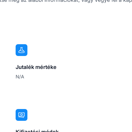
Jutalék mértéke
N/A
Kifizetési módok