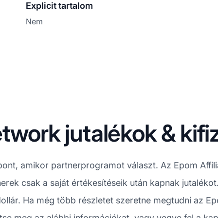
Explicit tartalom
Nem
twork jutalékok & kif
ont, amikor partnerprogramot választ. Az Epom Affil
rtnerek csak a saját értékesítéseik után kapnak jutaléko
dollár. Ha még több részletet szeretne megtudni az Epom
ntse meg az alábbi információkat, vagy vegye fel a ka