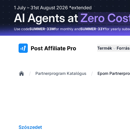
1 July – 31st August 2026 *extended
AI Agents at
Zero Cos
Use code
SUMMER-33M
for monthly and
SUMMER-33Y
for yearly subs
:site.title
Termék
Forrá
/
/
Partnerprogram Katalógus
Epom Partnerpr
Home
Szószedet