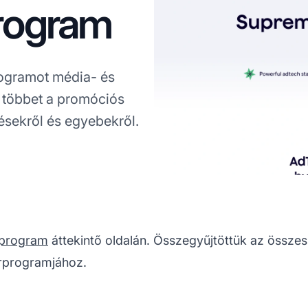
rogram
ogramot média- és
 többet a promóciós
tésekről és egyebekről.
rprogram
áttekintő oldalán. Összegyűjtöttük az összes f
erprogramjához.