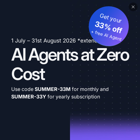
Get your
33% off
+ free AI Agent
1 July – 31st August 2026 *extended
AI Agents at Zero
Cost
Use code
SUMMER-33M
for monthly and
SUMMER-33Y
for yearly subscription