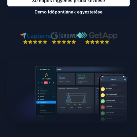
30 napos ingyenes próba kezdése
Demo időpontjának egyeztetése