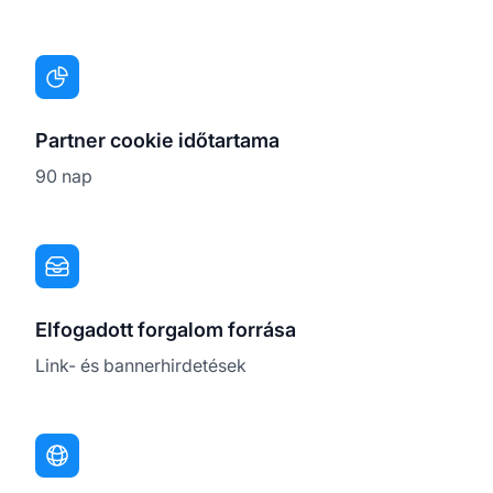
Partner cookie időtartama
90 nap
Elfogadott forgalom forrása
Link- és bannerhirdetések