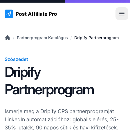
:site.title
Főm
/
/
Partnerprogram Katalógus
Dripify Partnerprogram
Home
Szószedet
Dripify
Partnerprogram
Ismerje meg a Dripify CPS partnerprogramját
LinkedIn automatizációhoz: globális elérés, 25-
35% jutalék, 90 napos sütik és havi
kifizetések
.