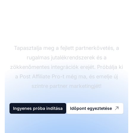
Növelje
partnerprogramját a
Post Affiliate Pro-val
Tapasztalja meg a fejlett partnerkövetés, a
rugalmas jutalékrendszerek és a
zökkenőmentes integrációk erejét. Próbálja ki
a Post Affiliate Pro-t még ma, és emelje új
szintre partner marketingjét!
Ingyenes próba indítása
Időpont egyeztetése