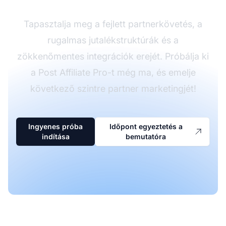
Tapasztalja meg a fejlett partnerkövetés, a
rugalmas jutalékstruktúrák és a
zökkenőmentes integrációk erejét. Próbálja ki
a Post Affiliate Pro-t még ma, és emelje
következő szintre partner marketingjét!
Ingyenes próba
Időpont egyeztetés a
indítása
bemutatóra