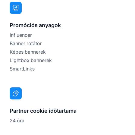
Promóciós anyagok
Influencer
Banner rotátor
Képes bannerek
Lightbox bannerek
SmartLinks
Partner cookie időtartama
24 óra