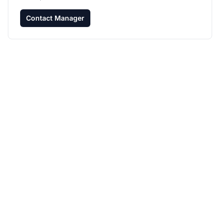
Contact Manager
Növelje
partnerprogramját a
Post Affiliate Pro-val