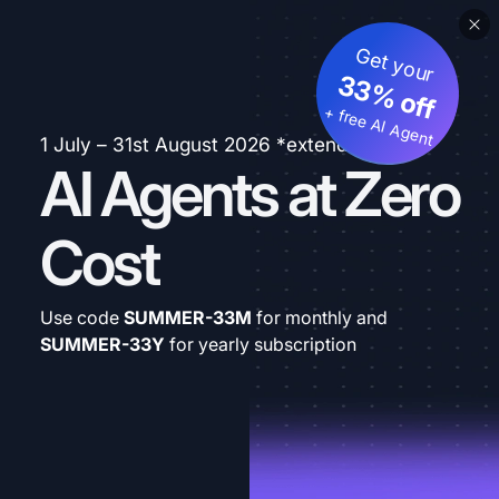
Get your
33% off
+ free AI Agent
1 July – 31st August 2026 *extended
AI Agents at Zero
Cost
Use code
SUMMER-33M
for monthly and
SUMMER-33Y
for yearly subscription