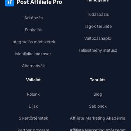
Tudásbázis
Árképzés
Tagok területe
Funkciók
Változásnapló
Integrációs módszerek
Teljesítmény státusz
Mobilalkalmazások
Alternatívák
Vállalat
Tanulás
Rólunk
Blog
Díjak
Sablonok
Sikertörténetek
Affiliate Marketing Akadémia
Partner program
Affiliate Marketing szószedet