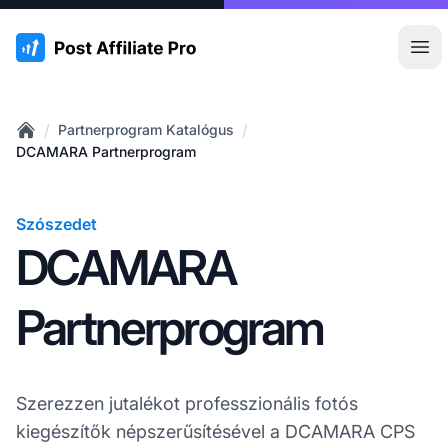
:site.title
Főm
/
/
Partnerprogram Katalógus
Home
DCAMARA Partnerprogram
Szószedet
DCAMARA
Partnerprogram
Szerezzen jutalékot professzionális fotós
kiegészítők népszerűsítésével a DCAMARA CPS