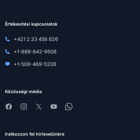
Értékesítési kapcsolatok
+421 2 33 456 826
+1-888-842-9508
+1-508-469-5208
Közösségi média
Facebook
Instagram
X
Youtube
Whatsapp
Iratkozzon fel hírlevelünkre