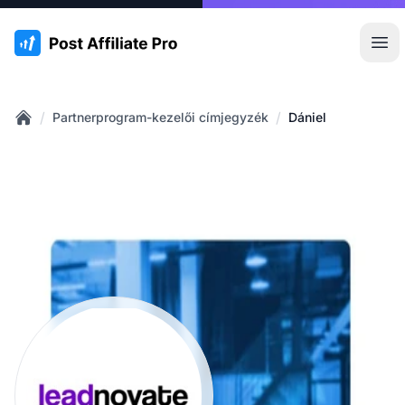
:site.title
Főm
/
/
Partnerprogram-kezelői címjegyzék
Dániel
Home