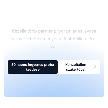
A vezető affiliate
szoftver
Kezelje több partner programját és javítsa
partnerei teljesítményét a Post Affiliate Pro-
val.
30 napos ingyenes próba
Konzultáljon
kezdése
szakértővel