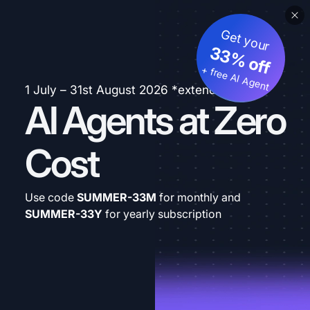
Get your
33% off
+ free AI Agent
1 July – 31st August 2026 *extended
AI Agents at Zero
Cost
Use code
SUMMER-33M
for monthly and
SUMMER-33Y
for yearly subscription