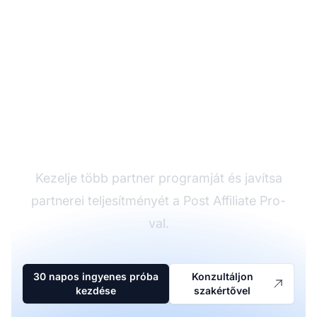
A vezető affiliate
szoftver
Kezelje több partner programját és javítsa
partnerei teljesítményét a Post Affiliate Pro-
val.
30 napos ingyenes próba
Konzultáljon
kezdése
szakértővel