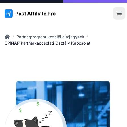
:site.title
Főm
/
/
Partnerprogram-kezelői címjegyzék
Home
CPINAP Partnerkapcsolati Osztály Kapcsolat