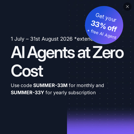
Get your
33% off
+ free AI Agent
1 July – 31st August 2026 *extended
AI Agents at Zero
Cost
Use code
SUMMER-33M
for monthly and
SUMMER-33Y
for yearly subscription