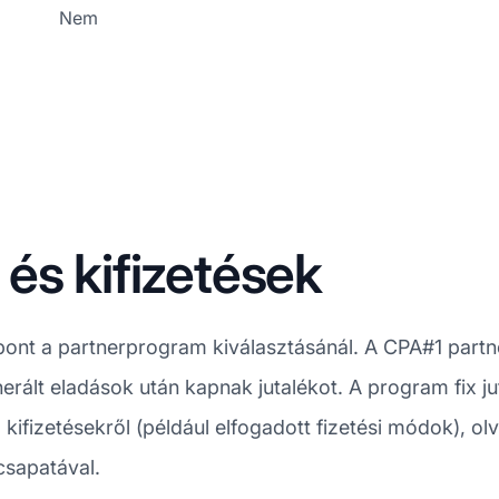
Nem
és kifizetések
ont a partnerprogram kiválasztásánál. A CPA#1 partn
nerált eladások után kapnak jutalékot. A program fix j
kifizetésekről (például elfogadott fizetési módok), ol
csapatával.