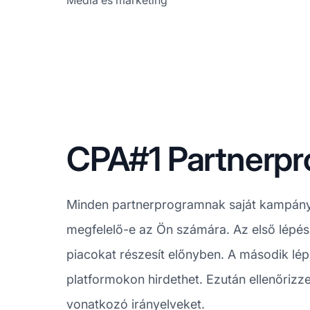
Média és marketing
CPA#1 Partnerp
Minden partnerprogramnak saját kampánys
megfelelő-e az Ön számára. Az első lépés
piacokat részesít előnyben. A második lép
platformokon hirdethet. Ezután ellenőrizze 
vonatkozó irányelveket.