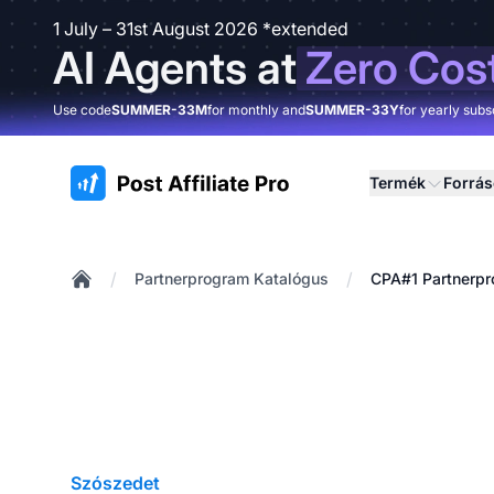
1 July – 31st August 2026 *extended
AI Agents at
Zero Cos
Use code
SUMMER-33M
for monthly and
SUMMER-33Y
for yearly subs
:site.title
Termék
Forrá
/
/
Partnerprogram Katalógus
CPA#1 Partnerp
Home
Szószedet