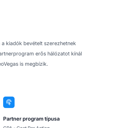
n a kiadók bevételt szerezhetnek
artnerprogram erős hálózatot kínál
eoVegas is megbízik.
Partner program típusa