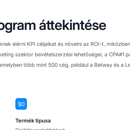
ogram áttekintése
knek elérni KPI céljaikat és növelni az ROI-t, miközbe
eting szektor bevételszerzési lehetőségei, a CPA#1 p
 amelyben több mint 500 cég, például a Betway és a L
Termék típusa