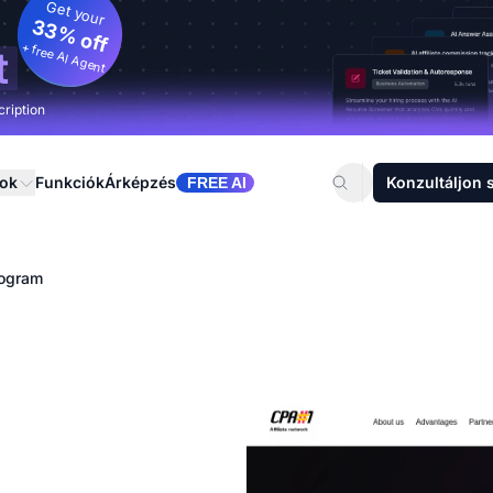
Get your
33% off
+ free AI Agent
t
cription
sok
Funkciók
Árképzés
Konzultáljon 
FREE AI
rogram