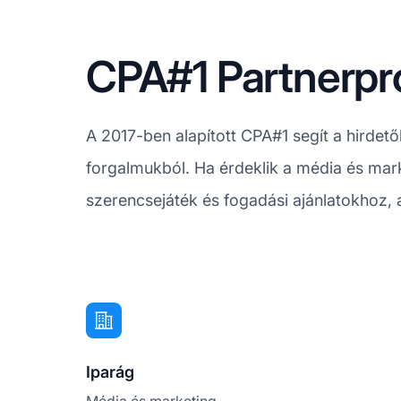
CPA#1 Partnerpr
A 2017-ben alapított CPA#1 segít a hirdető
forgalmukból. Ha érdeklik a média és mark
szerencsejáték és fogadási ajánlatokhoz,
Iparág