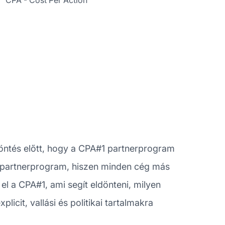
CPA - Cost Per Action
ntés előtt, hogy a CPA#1 partnerprogram
1 partnerprogram, hiszen minden cég más
l a CPA#1, ami segít eldönteni, milyen
licit, vallási és politikai tartalmakra