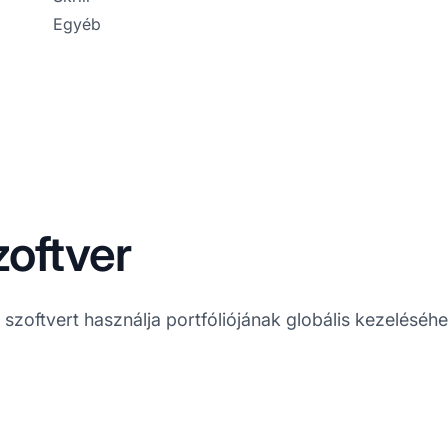
Egyéb
oftver
szoftvert használja portfóliójának globális kezeléséhe