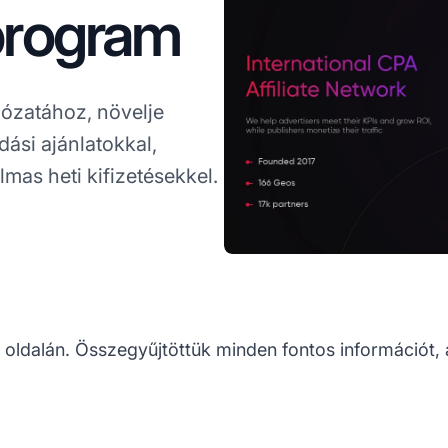
program
lózatához, növelje
dási ajánlatokkal,
mas heti kifizetésekkel.
 oldalán. Összegyűjtöttük minden fontos információt, a