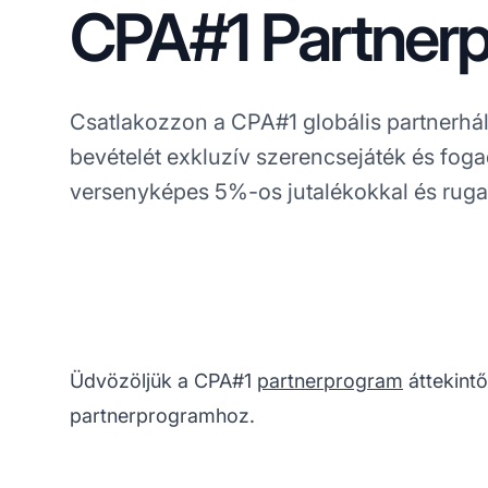
CPA#1 Partner
Csatlakozzon a CPA#1 globális partnerhá
bevételét exkluzív szerencsejáték és foga
versenyképes 5%-os jutalékokkal és rugal
Üdvözöljük a CPA#1
partnerprogram
áttekintő
partnerprogramhoz.