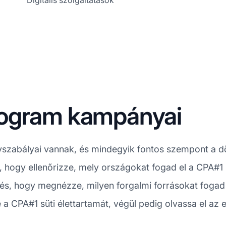
Digitális szolgáltatások
rogram kampányai
zabályai vannak, és mindegyik fontos szempont a dö
, hogy ellenőrizze, mely országokat fogad el a CPA#
és, hogy megnézze, milyen forgalmi forrásokat fogad e
a CPA#1 süti élettartamát, végül pedig olvassa el az exp