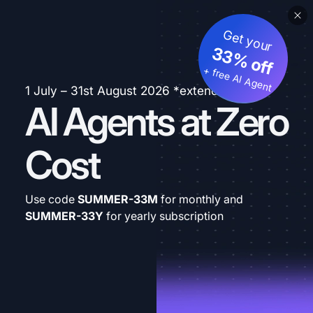
Get your
33% off
+ free AI Agent
1 July – 31st August 2026 *extended
AI Agents at Zero
Cost
Use code
SUMMER-33M
for monthly and
SUMMER-33Y
for yearly subscription