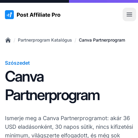
:site.title
Főm
/
/
Partnerprogram Katalógus
Canva Partnerprogram
Home
Szószedet
Canva
Partnerprogram
Ismerje meg a Canva Partnerprogramot: akár 36
USD eladásonként, 30 napos sütik, nincs kifizetési
minimum, világszerte elfogadott, és még sok