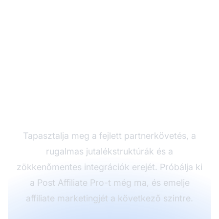
Növelje
partnerprogramját a
Post Affiliate Pro-val
Tapasztalja meg a fejlett partnerkövetés, a
rugalmas jutalékstruktúrák és a
zökkenőmentes integrációk erejét. Próbálja ki
a Post Affiliate Pro-t még ma, és emelje
affiliate marketingjét a következő szintre.