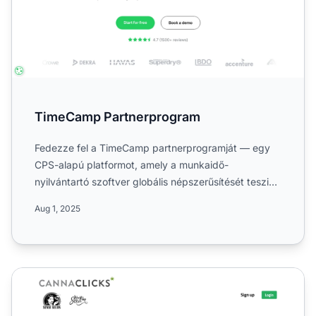
TimeCamp Partnerprogram
Fedezze fel a TimeCamp partnerprogramját — egy
CPS-alapú platformot, amely a munkaidő-
nyilvántartó szoftver globális népszerűsítését teszi
lehetővé. Ismerje meg...
Aug 1, 2025
Cannacliks Partnerprogram