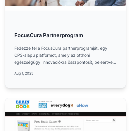
FocusCura Partnerprogram
Fedezze fel a FocusCura partnerprogramját, egy
CPS-alapú platformot, amely az otthoni
egészségügyi innovációkra összpontosít, beleértve a
személyi riasztókat, o...
Aug 1, 2025
Brain Training For Dogs partnerprogram