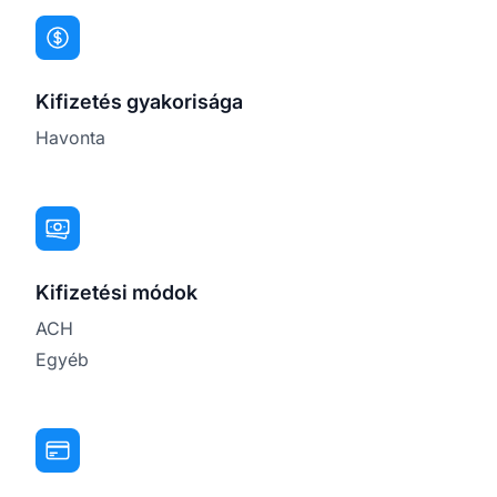
Kifizetés gyakorisága
Havonta
Kifizetési módok
ACH
Egyéb