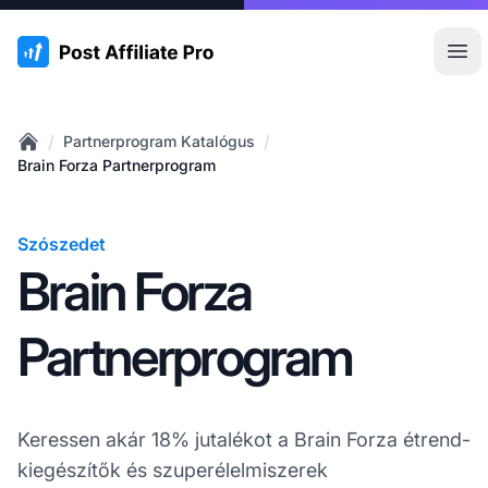
:site.title
Főm
/
/
Partnerprogram Katalógus
Home
Brain Forza Partnerprogram
Szószedet
Brain Forza
Partnerprogram
Keressen akár 18% jutalékot a Brain Forza étrend-
kiegészítők és szuperélelmiszerek