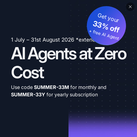
Get your
33% off
+ free AI Agent
1 July – 31st August 2026 *extended
AI Agents at Zero
Cost
Use code
SUMMER-33M
for monthly and
SUMMER-33Y
for yearly subscription