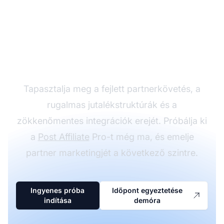
Növelje
partnerprogramját a
Post Affiliate Pro-val
Tapasztalja meg a fejlett partnerkövetés, a
rugalmas jutalékstruktúrák és a
zökkenőmentes integrációk erejét. Próbálja ki
a
Post Affiliate
Pro-t még ma, és emelje
partner marketingjét a következő szintre.
Ingyenes próba
Időpont egyeztetése
indítása
demóra