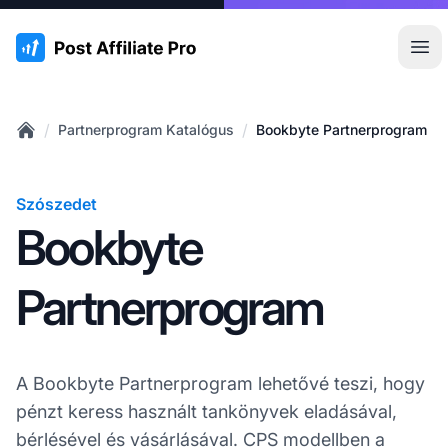
:site.title
Főm
/
/
Partnerprogram Katalógus
Bookbyte Partnerprogram
Home
Szószedet
Bookbyte
Partnerprogram
A Bookbyte Partnerprogram lehetővé teszi, hogy
pénzt keress használt tankönyvek eladásával,
bérlésével és vásárlásával. CPS modellben a