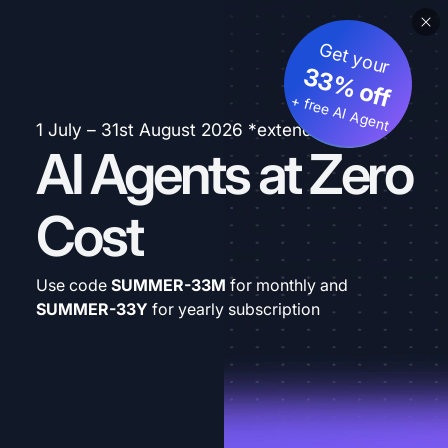
Get your
33% off
+ free AI Agent
1 July – 31st August 2026 *extended
AI Agents at Zero
Cost
Use code
SUMMER-33M
for monthly and
SUMMER-33Y
for yearly subscription