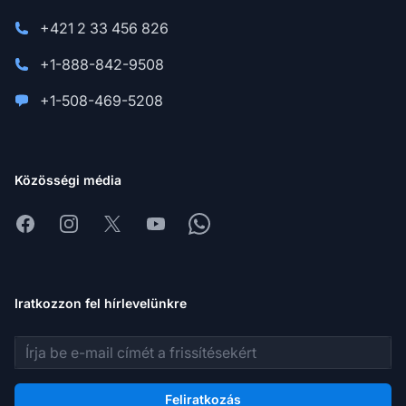
+421 2 33 456 826
+1-888-842-9508
+1-508-469-5208
Közösségi média
Facebook
Instagram
X
Youtube
Whatsapp
Iratkozzon fel hírlevelünkre
E-mail cím
Feliratkozás