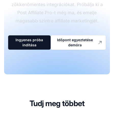
zökkenőmentes integrációkat. Próbálja ki a
Post Affiliate Pro-t még ma, és emelje
magasabb szintre affiliate marketingjét.
Ingyenes próba
Időpont egyeztetése
indítása
demóra
Tudj meg többet