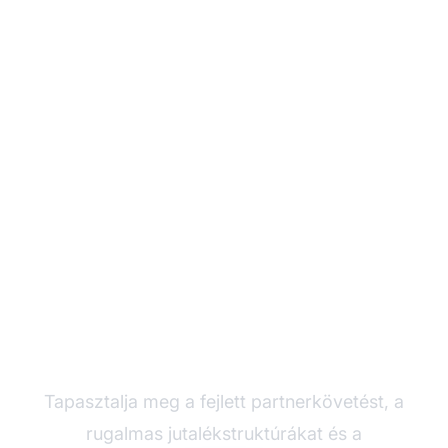
Fejlessze
partnerprogramját a
Post Affiliate Pro-val
Tapasztalja meg a fejlett partnerkövetést, a
rugalmas jutalékstruktúrákat és a