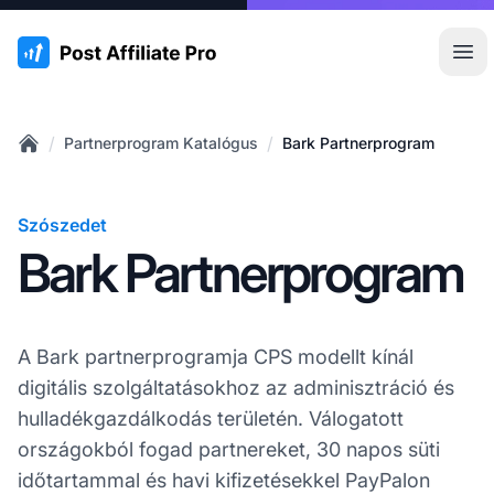
:site.title
Főm
/
/
Partnerprogram Katalógus
Bark Partnerprogram
Home
Szószedet
Bark Partnerprogram
A Bark partnerprogramja CPS modellt kínál
digitális szolgáltatásokhoz az adminisztráció és
hulladékgazdálkodás területén. Válogatott
országokból fogad partnereket, 30 napos süti
időtartammal és havi kifizetésekkel PayPalon