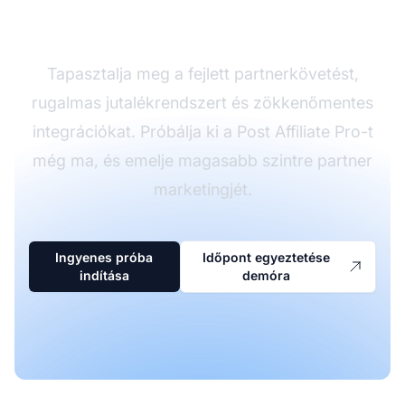
Post Affiliate Pro-val
Tapasztalja meg a fejlett partnerkövetést,
rugalmas jutalékrendszert és zökkenőmentes
integrációkat. Próbálja ki a Post Affiliate Pro-t
még ma, és emelje magasabb szintre partner
marketingjét.
Ingyenes próba
Időpont egyeztetése
indítása
demóra