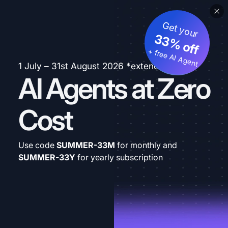
Get your
33% off
+ free AI Agent
1 July – 31st August 2026 *extended
AI Agents at Zero
Cost
Use code
SUMMER-33M
for monthly and
SUMMER-33Y
for yearly subscription