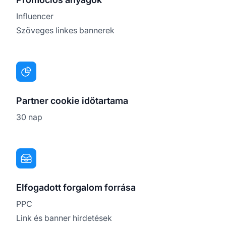
Influencer
Szöveges linkes bannerek
Partner cookie időtartama
30 nap
Elfogadott forgalom forrása
PPC
Link és banner hirdetések