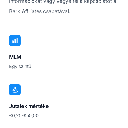
információkat vagy vegye fel a kapcsolatot a
Bark Affiliates csapatával.
MLM
Egy szintű
Jutalék mértéke
£0,25-£50,00