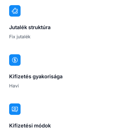
Jutalék struktúra
Fix jutalék
Kifizetés gyakorisága
Havi
Kifizetési módok