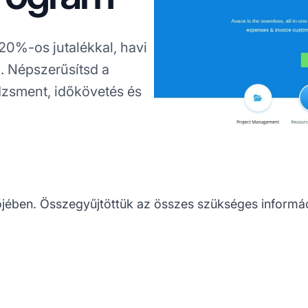
0%-os jutalékkal, havi
l. Népszerűsítsd a
zsment, időkövetés és
őjében. Összegyűjtöttük az összes szükséges információ