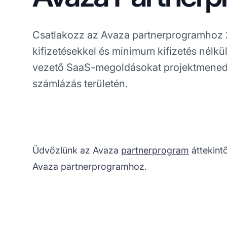
Csatlakozz az Avaza partnerprogramhoz 2
kifizetésekkel és minimum kifizetés nélkü
vezető SaaS-megoldásokat projektmened
számlázás területén.
Üdvözlünk az Avaza
partnerprogram
áttekint
Avaza partnerprogramhoz.