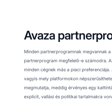
Avaza partnerpr
Minden partnerprogramnak megvannak a s
partnerprogram megfelelő-e számodra. Az 
minden cégnek más a piaci preferenciája. 
vagyis mely platformokon népszerűsíthete
megmutatja, meddig érvényes egy kattintá
explicit, vallási és politikai tartalmakra v