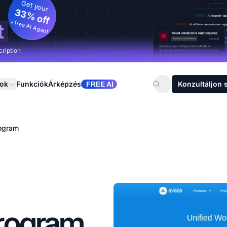
Get your
33% off
+ free AI Agent
t
cription
sok
Funkciók
Árképzés
Konzultáljon 
FREE AI
ogram
program