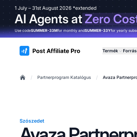
1 July – 31st August 2026 *extended
AI Agents at
Zero Cos
Use code
SUMMER-33M
for monthly and
SUMMER-33Y
for yearly subs
:site.title
Termék
Forrá
/
/
Partnerprogram Katalógus
Avaza Partnerpr
Home
Szószedet
Avaza Partner