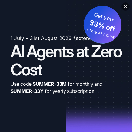
Get your
33% off
+ free AI Agent
1 July – 31st August 2026 *extended
AI Agents at Zero
Cost
Use code
SUMMER-33M
for monthly and
SUMMER-33Y
for yearly subscription