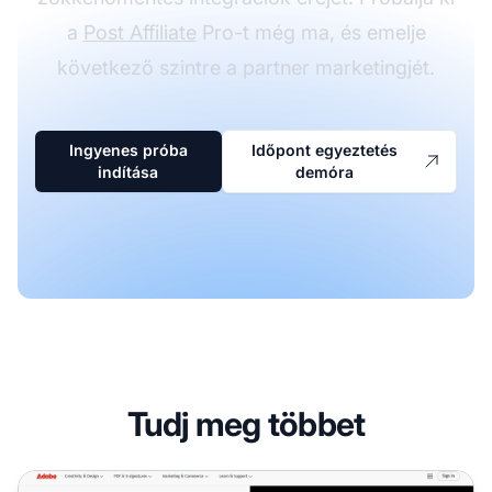
a
Post Affiliate
Pro-t még ma, és emelje
következő szintre a partner marketingjét.
Ingyenes próba
Időpont egyeztetés
indítása
demóra
Tudj meg többet
Adobe Partnerprogram