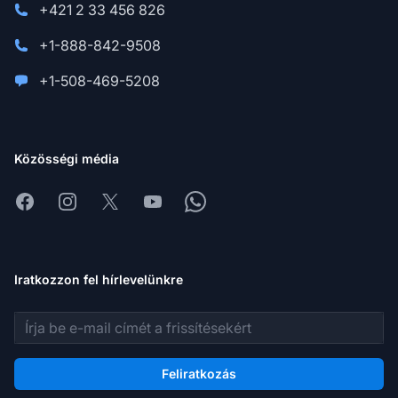
+421 2 33 456 826
+1-888-842-9508
+1-508-469-5208
Közösségi média
Facebook
Instagram
X
Youtube
Whatsapp
Iratkozzon fel hírlevelünkre
E-mail cím
Feliratkozás