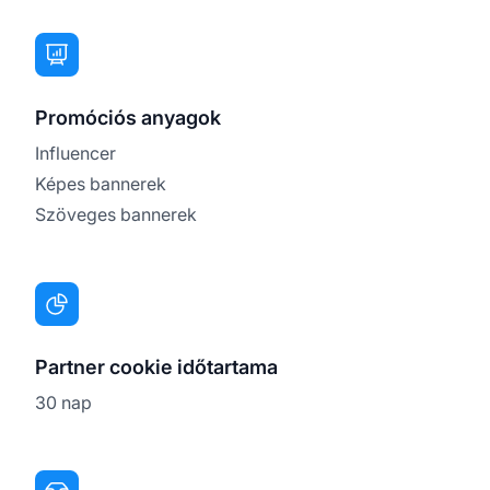
Promóciós anyagok
Influencer
Képes bannerek
Szöveges bannerek
Partner cookie időtartama
30 nap