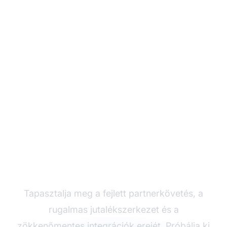
Növelje
partnerprogramját a
Post Affiliate Pro-val
Tapasztalja meg a fejlett partnerkövetés, a
rugalmas jutalékszerkezet és a
zökkenőmentes integrációk erejét. Próbálja ki