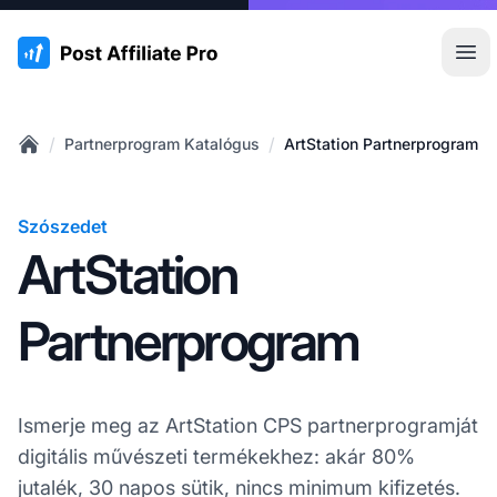
:site.title
Főm
/
/
Partnerprogram Katalógus
ArtStation Partnerprogram
Home
Szószedet
ArtStation
Partnerprogram
Ismerje meg az ArtStation CPS partnerprogramját
digitális művészeti termékekhez: akár 80%
jutalék, 30 napos sütik, nincs minimum kifizetés.