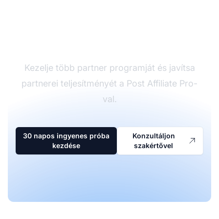
A vezető affiliate
szoftver
Kezelje több partner programját és javítsa
partnerei teljesítményét a Post Affiliate Pro-
val.
30 napos ingyenes próba
Konzultáljon
kezdése
szakértővel