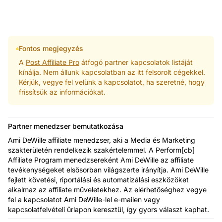
Fontos megjegyzés
A
Post Affiliate Pro
átfogó partner kapcsolatok listáját
kínálja. Nem állunk kapcsolatban az itt felsorolt cégekkel.
Kérjük, vegye fel velünk a kapcsolatot, ha szeretné, hogy
frissítsük az információkat.
Partner menedzser bemutatkozása
Ami DeWille affiliate menedzser, aki a Media és Marketing
szakterületén rendelkezik szakértelemmel. A Perform[cb]
Affiliate Program menedzsereként Ami DeWille az affiliate
tevékenységeket elsősorban világszerte irányítja. Ami DeWille
fejlett követési, riportálási és automatizálási eszközöket
alkalmaz az affiliate műveletekhez. Az elérhetőséghez vegye
fel a kapcsolatot Ami DeWille-lel e-mailen vagy
kapcsolatfelvételi űrlapon keresztül, így gyors választ kaphat.