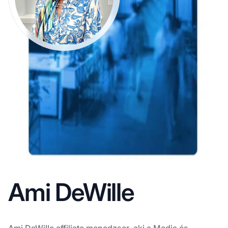
Ami DeWille
Ami DeWille affiliate menedzser, aki a Media és