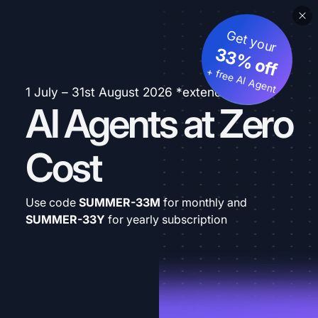
Get your
33% off
+ free AI Agent
1 July – 31st August 2026 *extended
AI Agents at Zero
Cost
Use code
SUMMER-33M
for monthly and
SUMMER-33Y
for yearly subscription