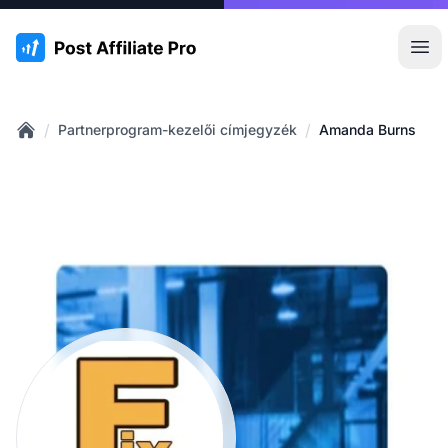
:site.title
Főm
/
/
Partnerprogram-kezelői címjegyzék
Amanda Burns
Home