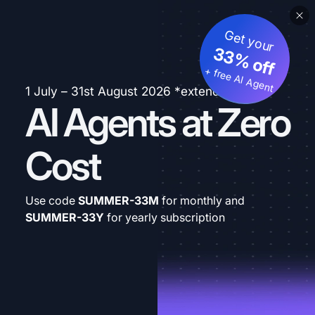
Get your
33% off
+ free AI Agent
1 July – 31st August 2026 *extended
AI Agents at Zero
Cost
Use code
SUMMER-33M
for monthly and
SUMMER-33Y
for yearly subscription