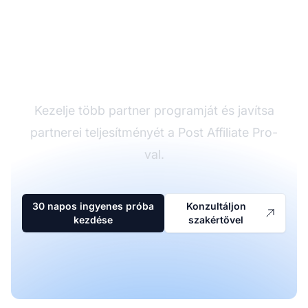
A vezető affiliate
szoftver
Kezelje több partner programját és javítsa
partnerei teljesítményét a Post Affiliate Pro-
val.
30 napos ingyenes próba
Konzultáljon
kezdése
szakértővel