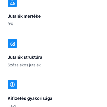
Jutalék mértéke
8%
Jutalék struktúra
Százalékos jutalék
Kifizetés gyakorisága
Havi