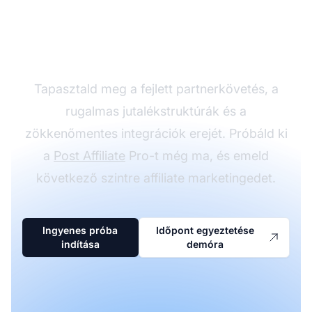
partnerprogramodat a
Post Affiliate Pro-val
Tapasztald meg a fejlett partnerkövetés, a
rugalmas jutalékstruktúrák és a
zökkenőmentes integrációk erejét. Próbáld ki
a
Post Affiliate
Pro-t még ma, és emeld
következő szintre affiliate marketingedet.
Ingyenes próba
Időpont egyeztetése
indítása
demóra