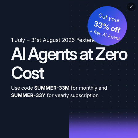
Get your
33% off
+ free AI Agent
1 July – 31st August 2026 *extended
AI Agents at Zero
Cost
Use code
SUMMER-33M
for monthly and
SUMMER-33Y
for yearly subscription