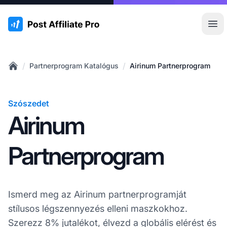
:site.title
Főm
/
/
Partnerprogram Katalógus
Airinum Partnerprogram
Home
Szószedet
Airinum
Partnerprogram
Ismerd meg az Airinum partnerprogramját
stílusos légszennyezés elleni maszkokhoz.
Szerezz 8% jutalékot, élvezd a globális elérést és