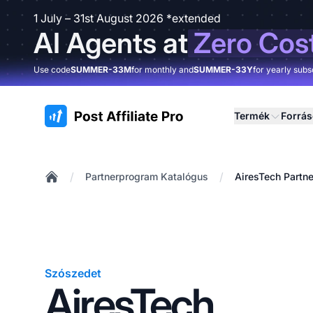
1 July – 31st August 2026 *extended
AI Agents at
Zero Cos
Use code
SUMMER-33M
for monthly and
SUMMER-33Y
for yearly subs
:site.title
Termék
Forrá
/
/
Partnerprogram Katalógus
AiresTech Partn
Home
Szószedet
AiresTech