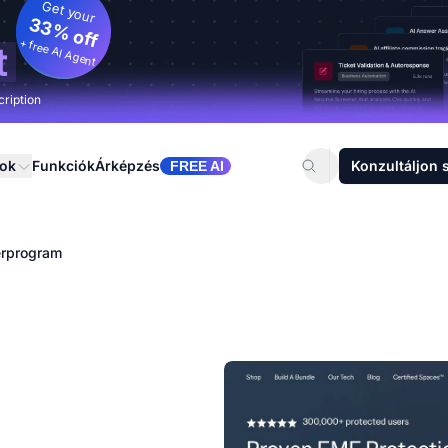
Get your
33% off
+ free AI Agent
t
cription
sok
Funkciók
Árképzés
Konzultáljon 
FREE AI
erprogram