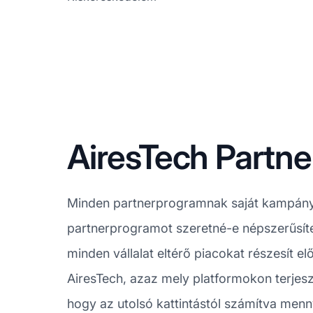
AiresTech Partn
Minden partnerprogramnak saját kampánysz
partnerprogramot szeretné-e népszerűsíten
minden vállalat eltérő piacokat részesít 
AiresTech, azaz mely platformokon terjes
hogy az utolsó kattintástól számítva menn