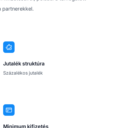
h partnerekkel.
Jutalék struktúra
Százalékos jutalék
Minimum kifizetés