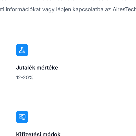
lenti információkat vagy lépjen kapcsolatba az AiresTec
Jutalék mértéke
12-20%
Kifizetési módok