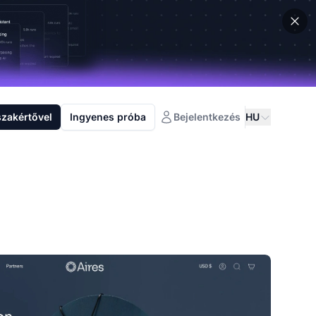
szakértővel
Ingyenes próba
Bejelentkezés
HU