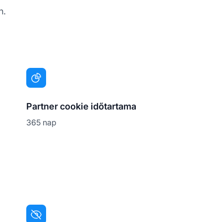
n.
Partner cookie időtartama
365 nap