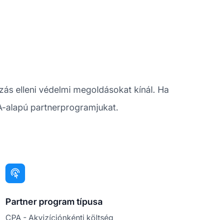
ás elleni védelmi megoldásokat kínál. Ha
PA-alapú partnerprogramjukat.
Partner program típusa
CPA - Akvizíciónkénti költség