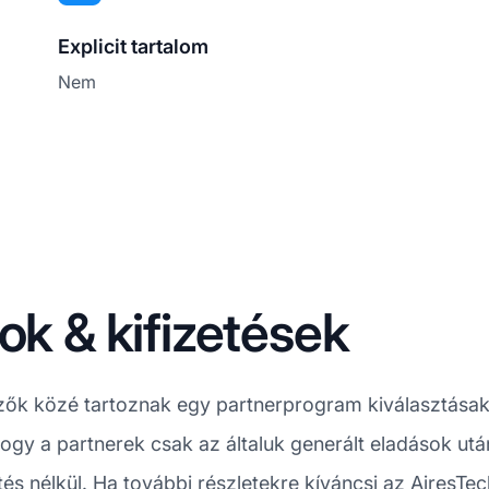
Explicit tartalom
Nem
ok & kifizetések
zők közé tartoznak egy partnerprogram kiválasztásak
, hogy a partnerek csak az általuk generált eladások ut
és nélkül. Ha további részletekre kíváncsi az AiresTech