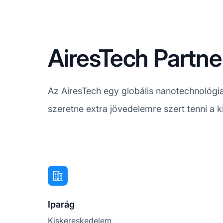
AiresTech Partne
Az AiresTech egy globális nanotechnológi
szeretne extra jövedelemre szert tenni a 
Iparág
Kiskereskedelem