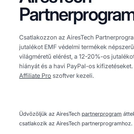
Partnerprogra
Csatlakozzon az AiresTech Partnerprogr
jutalékot EMF védelmi termékek népszerűs
világméretű elérést, a 12-20%-os jutaléko
hiányát és a havi PayPal-os kifizetéseket.
Affiliate Pro
szoftver kezeli.
Üdvözöljük az AiresTech
partnerprogram
átte
csatlakozik az AiresTech partnerprogramhoz.