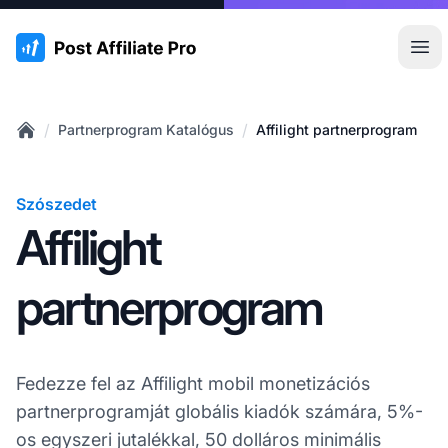
:site.title
Főm
/
/
Partnerprogram Katalógus
Affilight partnerprogram
Home
Szószedet
Affilight
partnerprogram
Fedezze fel az Affilight mobil monetizációs
partnerprogramját globális kiadók számára, 5%-
os egyszeri jutalékkal, 50 dolláros minimális