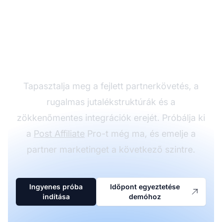
Növelje
partnerprogramját a
Post Affiliate Pro-val
Tapasztalja meg a fejlett partnerkövetés, a
rugalmas jutalékstruktúrák és a
zökkenőmentes integrációk erejét. Próbálja ki
a
Post Affiliate
Pro-t még ma, és emelje a
partner marketinget a következő szintre.
Ingyenes próba
Időpont egyeztetése
indítása
demóhoz