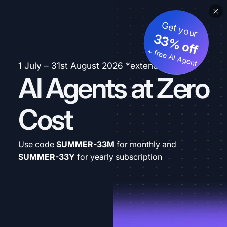
Get your
33% off
+ free AI Agent
1 July – 31st August 2026 *extended
AI Agents at Zero
Cost
Use code
SUMMER-33M
for monthly and
SUMMER-33Y
for yearly subscription