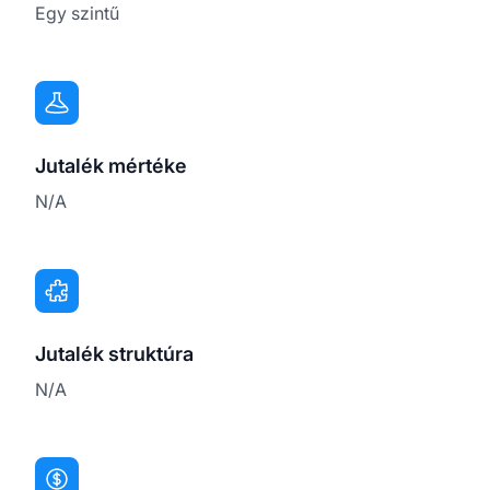
Egy szintű
Jutalék mértéke
N/A
Jutalék struktúra
N/A