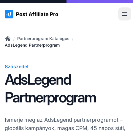
:site.title
Főm
/
/
Partnerprogram Katalógus
Home
AdsLegend Partnerprogram
Szószedet
AdsLegend
Partnerprogram
Ismerje meg az AdsLegend partnerprogramot –
globális kampányok, magas CPM, 45 napos süti,