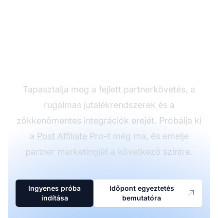
Növelje
partnerprogramját a
Post Affiliate Pro-val
Tapasztalja meg a fejlett partnerkövetés, a
rugalmas jutalékrendszerek és a
zökkenőmentes integrációk erejét. Próbálja ki
a
Post Affiliate
Pro-t még ma, és emelje
partner marketingjét a következő szintre.
Ingyenes próba
Időpont egyeztetés
indítása
bemutatóra