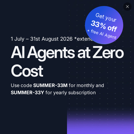
Get your
33% off
+ free AI Agent
1 July – 31st August 2026 *extended
AI Agents at Zero
Cost
Use code
SUMMER-33M
for monthly and
SUMMER-33Y
for yearly subscription