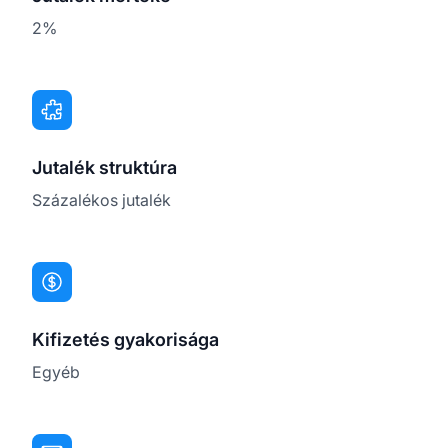
2%
Jutalék struktúra
Százalékos jutalék
Kifizetés gyakorisága
Egyéb