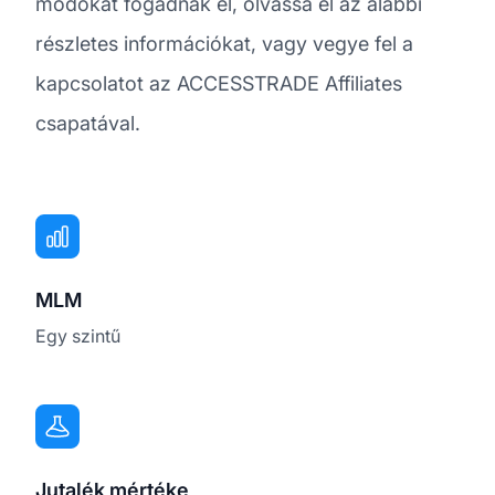
módokat fogadnak el, olvassa el az alábbi
részletes információkat, vagy vegye fel a
kapcsolatot az ACCESSTRADE Affiliates
csapatával.
MLM
Egy szintű
Jutalék mértéke