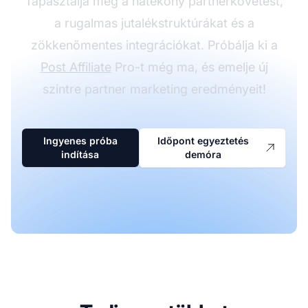
Tapasztalja meg a hatékony partnerkövetést,
a rugalmas jutalékstruktúrákat és a
zökkenőmentes integrációkat. Próbálja ki a
Post Affiliate
Pro-t még ma, és emelje új
szintre partner marketing eredményeit!
Ingyenes próba
Időpont egyeztetés
indítása
demóra