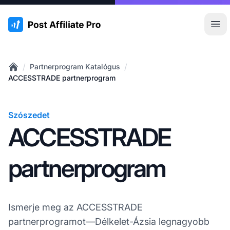
:site.title
Főm
/
/
Partnerprogram Katalógus
Home
ACCESSTRADE partnerprogram
Szószedet
ACCESSTRADE
partnerprogram
Ismerje meg az ACCESSTRADE
partnerprogramot—Délkelet-Ázsia legnagyobb