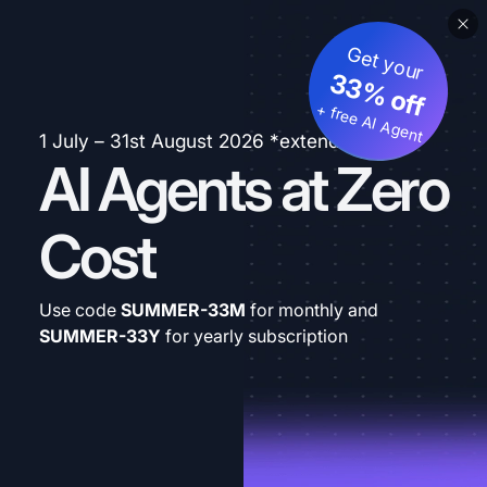
Get your
33% off
+ free AI Agent
1 July – 31st August 2026 *extended
AI Agents at Zero
Cost
Use code
SUMMER-33M
for monthly and
SUMMER-33Y
for yearly subscription