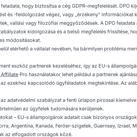
k feladata, hogy biztosítsa a cég GDPR-megfelelését. DPO kij
ést és -feldolgozást végez, vagy „érzékeny” információkat k
zetek, vallási vagy filozófiai meggyőződések. A DPO feladata
abályzatok kidolgozása és a belső megfelelés frissítése, ho
es módosításokat.
lül elérhető a vállalat nevében, ha bármilyen probléma merü
nt eszköz partnerek kezeléséhez, így az EU-s állampolgá
Affiliate
Pro használatakor lehet például a partnerek ajánlás
y az ezekhez kapcsolódó ügyféladatok megtekintése. Az alá
 az adatvédelmi szabályzat a fenti űrlapon pirossal kiemelv
értelműen az ügyfelek tudomására kerüljenek.
t adatokat – EU-s állampolgárok adatait csak bizonyos országo
orra, Argentína, Kanada, Feröer-szigetek, Guernsey, Izrael, 
nak az elfogadott országok közé.