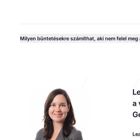
Milyen büntetésekre számíthat, aki nem felel me
Le
a 
Ge
Le