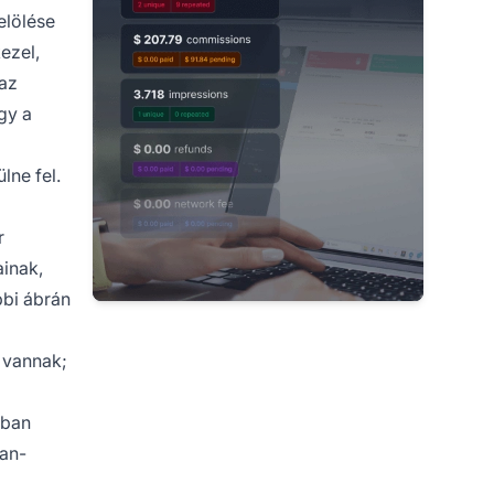
elölése
ezel,
 az
gy a
lne fel.
r
ainak,
bbi
ábrán
e vannak;
kban
Man-