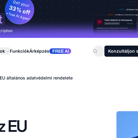
Get your
33% off
+ free AI Agent
t
cription
sok
Funkciók
Árképzés
Konzultáljon 
FREE AI
EU általános adatvédelmi rendelete
z EU