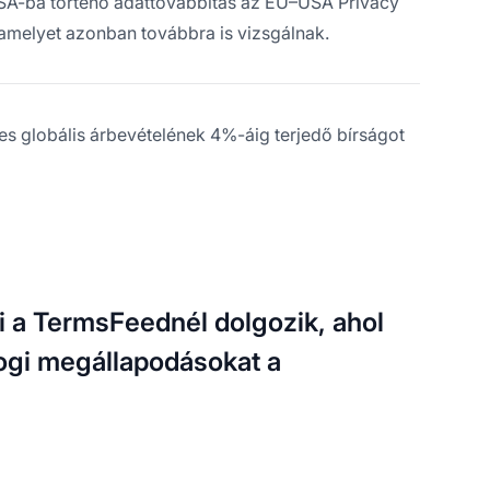
SA-ba történő adattovábbítás az EU–USA Privacy
 amelyet azonban továbbra is vizsgálnak.
s globális árbevételének 4%-áig terjedő bírságot
ki a TermsFeednél dolgozik, ahol
jogi megállapodásokat a