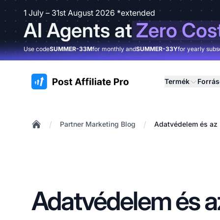
1 July – 31st August 2026 *extended
AI Agents at
Zero Cos
Use code
SUMMER-33M
for monthly and
SUMMER-33Y
for yearly subs
:site.title
Termék
Forrá
/
/
Partner Marketing Blog
Adatvédelem és az 
Home
Adatvédelem és a