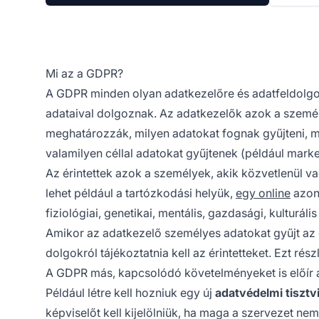
Mi az a GDPR?
A GDPR minden olyan adatkezelőre és adatfeldolgo
adataival dolgoznak. Az adatkezelők azok a szemé
meghatározzák, milyen adatokat fognak gyűjteni, m
valamilyen céllal adatokat gyűjtenek (például market
Az érintettek azok a személyek, akik közvetlenül v
lehet például a tartózkodási helyük,
egy online
azono
fiziológiai, genetikai, mentális, gazdasági, kulturális
Amikor az adatkezelő személyes adatokat gyűjt az 
dolgokról tájékoztatnia kell az érintetteket. Ezt r
A GDPR más, kapcsolódó követelményeket is előír a
Például létre kell hozniuk egy új
adatvédelmi tisztv
képviselőt kell kijelölniük, ha maga a szervezet ne