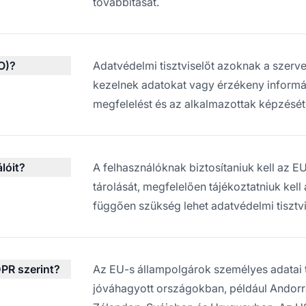
továbbítását.
O)?
Adatvédelmi tisztviselőt azoknak a szerv
kezelnek adatokat vagy érzékeny informác
megfelelést és az alkalmazottak képzésé
lóit?
A felhasználóknak biztosítaniuk kell az 
tárolását, megfelelően tájékoztatniuk kell 
függően szükség lehet adatvédelmi tisztvi
DPR szerint?
Az EU-s állampolgárok személyes adatai
jóváhagyott országokban, például Andorr