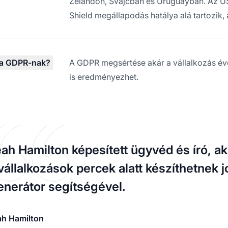
Zélandon, Svájcban és Uruguayban. Az U
Shield megállapodás hatálya alá tartozik,
g a GDPR-nak?
A GDPR megsértése akár a vállalkozás éve
is eredményezhet.
ah Hamilton képesített ügyvéd és író, a
vállalkozások percek alatt készíthetnek 
nerátor segítségével.
ah Hamilton