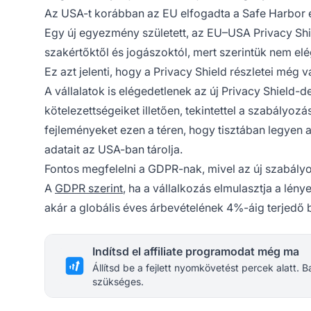
Az USA-t korábban az EU elfogadta a Safe Harbor 
Egy új egyezmény született, az EU–USA Privacy Shie
szakértőktől és jogászoktól, mert szerintük nem elé
Ez azt jelenti, hogy a Privacy Shield részletei még 
A vállalatok is elégedetlenek az új Privacy Shield-
kötelezettségeiket illetően, tekintettel a szabályoz
fejleményeket ezen a téren, hogy tisztában legyen 
adatait az USA-ban tárolja.
Fontos megfelelni a GDPR-nak, mivel az új szabályo
A
GDPR szerint
, ha a vállalkozás elmulasztja a lé
akár a globális éves árbevételének 4%-áig terjedő b
Indítsd el affiliate programodat még ma
Állítsd be a fejlett nyomkövetést percek alatt.
szükséges.