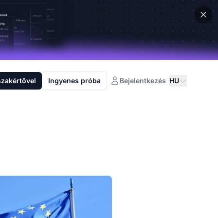
szakértővel
Ingyenes próba
Bejelentkezés
HU