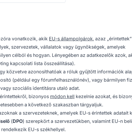
zóra vonatkozik, akik
EU-s állampolgárok
, azaz „érintettek”
lyek, szervezetek, vállalatok vagy ügynökségek, amelyek
ilyen célból és hogyan. Lényegében az adatkezelők azok, a
ing kapcsolati lista összeállítása).
agy közvetve azonosíthatóak a róluk gyűjtött információk ala
sító (például egy fórumfelhasználónév), vagy bármilyen fiz
 vagy szociális identitásra utaló adat.
érintettekről, bizonyos
módon kell
kezelnie azokat, és bizo
észletesebben a következő szakaszban tárgyaljuk.
zoknak a szervezeteknek, amelyek EU-s érintettek adatait k
iselő
(
DPO
) szerepkört a szervezetükben, valamint EU-n belü
m rendelkezik EU-s székhellyel.