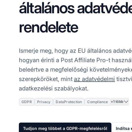
általános adatvéd
rendelete
Ismerje meg, hogy az EU általános adatv
hogyan érinti a Post Affiliate Pro-t haszná
beleértve a megfelelőségi követelményeke
szerepköröket, mint
az adatvédelmi
tisztv
adatkezelési szabályokat.
+1 több
GDPR
Privacy
DataProtection
Compliance
Tudjon meg többet a GDPR-megfelelésről
Indítsa