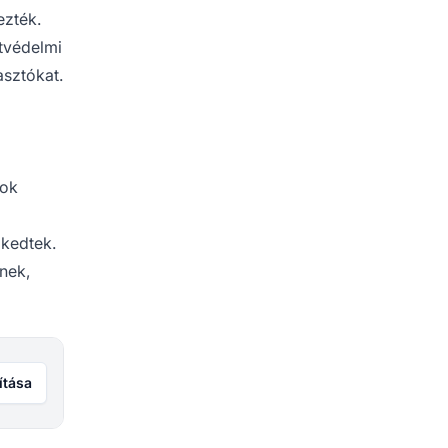
ezték.
atvédelmi
asztókat.
rok
lkedtek.
nek,
ítása