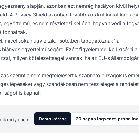
egyezmény alapján, azonban ezt nemrég hatályon kívül hely
ld. A Privacy Shield azonban továbbra is kritikákat kap ad
g egyértelmű, és nem részletezi kellően, hogyan védi a fogy
változhatnak.
del, mivel sokan úgy érzik, „sötétben tapogatóznak” a
ás hiányos egyértelműségére. Ezért figyelemmel kell kísérni a
azzal, milyen kötelezettségei vannak, ha az EU-s állampolgá
zás szerint a nem megfelelésért kiszabható bírságok is eme
nyeges lépéseket vagy szándékosan nem tesz eleget a rendelet
írságot is kaphat.
Demó kérése
30 napos ingyenes próba ind
 Bankkártya nem