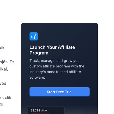
Launch Your Affiliate
kik
Program
Track, manage, and grow your
pján. Ez
custom affiliate program with the
ikai,
industry's most trusted affiliate
software.
nyos
Start Free Trial
ezelik.
li