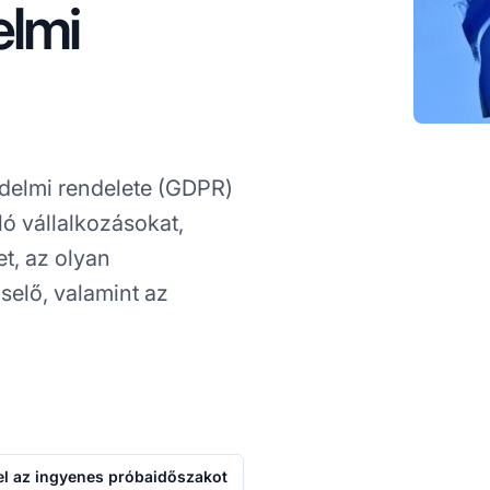
elmi
édelmi rendelete (GDPR)
ló vállalkozásokat,
t, az olyan
iselő, valamint az
 el az ingyenes próbaidőszakot