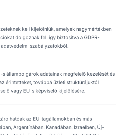
ezeteknek kell kijelölniük, amelyek nagymértékben
iókat dolgoznak fel, így biztosítva a GDPR-
t adatvédelmi szabályzatokból.
EU-s állampolgárok adatainak megfelelő kezelését és
az érintetteket, továbbá üzleti struktúrájuktól
selő vagy EU-s képviselő kijelölésére.
 tárolhatóak az EU-tagállamokban és más
ában, Argentínában, Kanadában, Izraelben, Új-