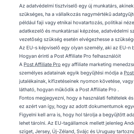
Az adatvédelmi tisztviselő egy új munkatárs, akine
szükséges, ha a vállalkozás nagymértékű adatgyűjt
például faji vagy etnikai hovatartozás, politikai né
adatkezelő és munkatársai képzése, adatvédelmi sz
vezetőség szükség esetén elvégezhesse a szükség
Az EU-s képviselő egy olyan személy, aki az EU-n be
Hogyan érinti a Post Affiliate Pro felhasználóit
A
Post Affiliate Pro
egy
affiliate marketing
menedzsme
személyes adatainak egyik begyűjtési módja a
Post 
jutalékainak, kifizetéseinek nyomon követése, vag
látható, hogyan működik a Post Affiliate Pro
.
Fontos megjegyezni, hogy a használati feltételek és
ez azért van így, hogy az adott dokumentumok egy
Figyelni kell arra is, hogy hol tárolja a begyűjtöt
lehet tárolni. Az EU-tagállamok mellett jelenleg And
sziget, Jersey, Új-Zéland, Svájc és Uruguay tartoz