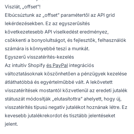
Viszlát, „offset”!
Elbúcsúztunk az „offset” paramétertől az API grid
lekérdezésekben. Ez az egyszerűsítés
következetesebb API viselkedést eredményez,
csökkenti a bonyolultságot, és fejlesztők, felhasználók
számára is könnyebbé teszi a munkát.
Egyszerű visszatérítés-kezelés
Az intuitív Shopify
és PayPal
integrációs
változtatásoknak köszönhetően a pénzügyek kezelése
átláthatóbbá és egyértelműbbé vált. A lekövetett
visszatérítések mostantól közvetlenül az eredeti jutalék
státuszát módosítják „elutasítottra” ahelyett, hogy új,
visszatérítés típusú negatív jutalékot hoznának létre. Ez
kevesebb jutalékrekordot és tisztább jelentéseket
jelent.