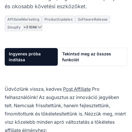
és okosabb követési eszközöket.
AffiliateMarketing
ProductUpdates
SoftwareRelease
+3 több
Shopify
Ingyenes próba
Tekintsd meg az összes
indítása
funkciót
Üdvözlünk vissza, kedves
Post Affiliate
Pro
felhasználóink! Az augusztus az innováció jegyében
telt. Nemcsak frissítettünk, hanem fejlesztettünk,
finomítottunk és tökéletesítettünk is. Nézzük meg, miért
visz közelebb minden apró változtatás a tökéletes
affiliate élményhez: