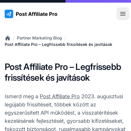
:site.title
Főm
/
/
Partner Marketing Blog
Home
Post Affiliate Pro – Legfrissebb frissítések és javítások
Post Affiliate Pro – Legfrissebb
frissítések és javítások
Ismerd meg a
Post Affiliate Pro
2023. augusztusi
legújabb frissítéseit, többek között az
egyszerűsített API működést, a visszatérítések
kezelésének fejlesztését, gyorsabb kifizetéseket,
fokozott biztonságot, rugalmasabb kampányokat