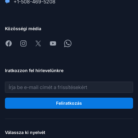
+1-508-469-5208
Közösségi média
Facebook
Instagram
X
Youtube
Whatsapp
Iratkozzon fel hírlevelünkre
E-mail cím
Feliratkozás
Válassza ki nyelvét