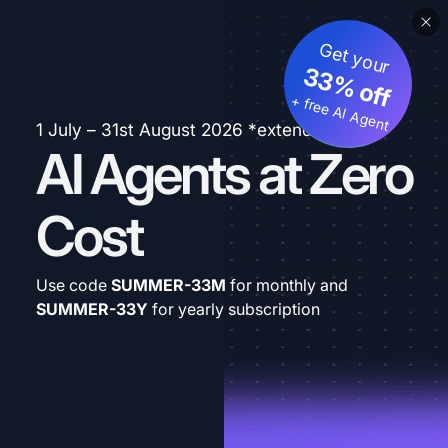
Get your
33% off
+ free AI Agent
1 July – 31st August 2026 *extended
AI Agents at Zero
Cost
Use code
SUMMER-33M
for monthly and
SUMMER-33Y
for yearly subscription