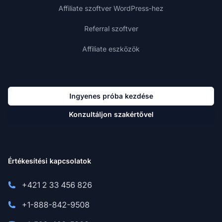
Affiliate szoftver WordPress-hez
Referral szoftver
Affiliate eszközök
Ingyenes próba kezdése
Konzultáljon szakértővel
Értékesítési kapcsolatok
+421 2 33 456 826
+1-888-842-9508