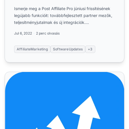
Ismerje meg a Post Affiliate Pro júniusi frissítésének
legújabb funkcióit: továbbfejlesztett partner mezők,
teljesítményjutalmak és új integrációk....
Jul 6, 2022
2 perc olvasás
AffiliateMarketing
SoftwareUpdates
+3
Post Affiliate Pro – fejlesztések és hibajavítások 2023