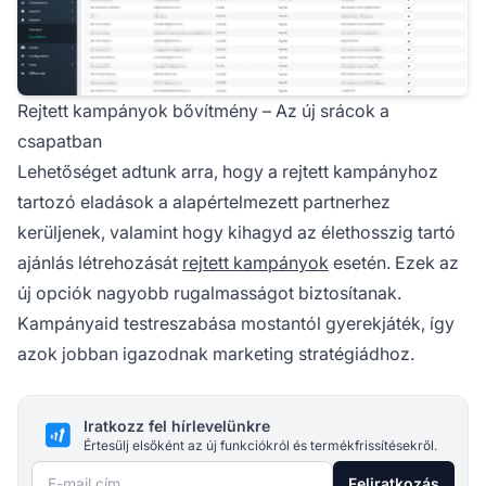
Rejtett kampányok bővítmény – Az új srácok a
csapatban
Lehetőséget adtunk arra, hogy a rejtett kampányhoz
tartozó eladások a
alapértelmezett partnerhez
kerüljenek, valamint hogy kihagyd az élethosszig tartó
ajánlás létrehozását
rejtett kampányok
esetén. Ezek az
új opciók nagyobb rugalmasságot biztosítanak.
Kampányaid testreszabása mostantól gyerekjáték, így
azok jobban igazodnak marketing stratégiádhoz.
Iratkozz fel hírlevelünkre
Értesülj elsőként az új funkciókról és termékfrissítésekről.
E-mail cím
Feliratkozás