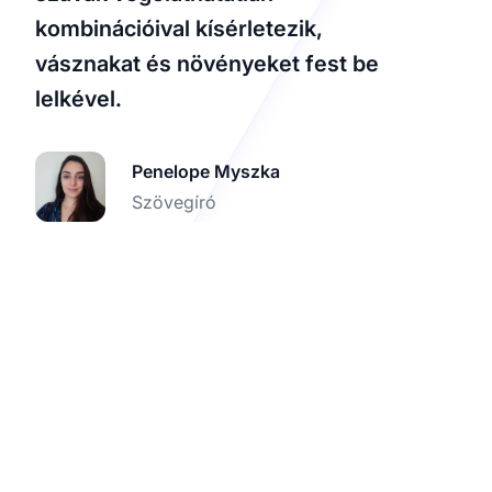
kombinációival kísérletezik,
vásznakat és növényeket fest be
lelkével.
Penelope Myszka
Szövegíró
Próbáld ki a Post