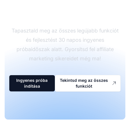
Affiliate Pro-t
ingyenesen
Tapasztald meg az összes legújabb funkciót
és fejlesztést 30 napos ingyenes
próbaidőszak alatt. Gyorsítsd fel affiliate
marketing sikereidet még ma!
Ingyenes próba
Tekintsd meg az összes
indítása
funkciót