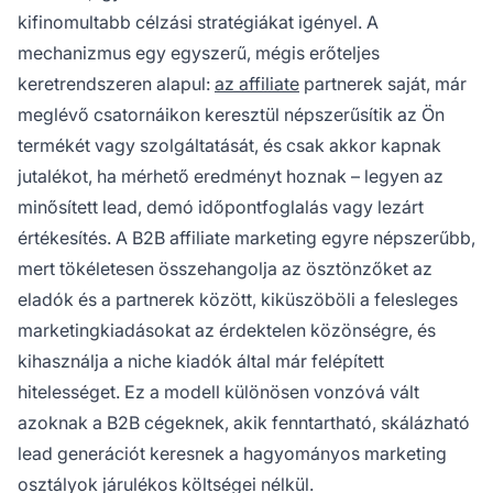
kifinomultabb célzási stratégiákat igényel. A
mechanizmus egy egyszerű, mégis erőteljes
keretrendszeren alapul:
az affiliate
partnerek saját, már
meglévő csatornáikon keresztül népszerűsítik az Ön
termékét vagy szolgáltatását, és csak akkor kapnak
jutalékot, ha mérhető eredményt hoznak – legyen az
minősített lead, demó időpontfoglalás vagy lezárt
értékesítés. A B2B affiliate marketing egyre népszerűbb,
mert tökéletesen összehangolja az ösztönzőket az
eladók és a partnerek között, kiküszöböli a felesleges
marketingkiadásokat az érdektelen közönségre, és
kihasználja a niche kiadók által már felépített
hitelességet. Ez a modell különösen vonzóvá vált
azoknak a B2B cégeknek, akik fenntartható, skálázható
lead generációt keresnek a hagyományos marketing
osztályok járulékos költségei nélkül.