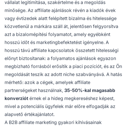
vállalat legitimitása, szakértelme és a megoldás
minősége. Az affiliate ajánlások révén a kiadók évek
vagy évtizedek alatt felépített bizalma és hitelessége
közvetlenül a márkára száll át, jelentősen felgyorsítva
azt a bizalomépítési folyamatot, amely egyébként
hosszú időt és marketingbefektetést igényelne. A
hosszú távú affiliate kapcsolatok összetett hitelességi
előnyt biztosítanak: a folyamatos ajánlások egyazon
megbízható forrásból erősítik a piaci pozíciót, és az Ön
megoldását teszik az adott niche szabványává. A hatás
mérhető: azok a cégek, amelyek affiliate
partnerségeket használnak,
35-50%-kal magasabb
konverziót
érnek el a hideg megkereséshez képest,
mivel a potenciális ügyfelek már előre elfogadják az
alapvető értékajánlatot.
A B2B affiliate marketing gyakori kihívásainak