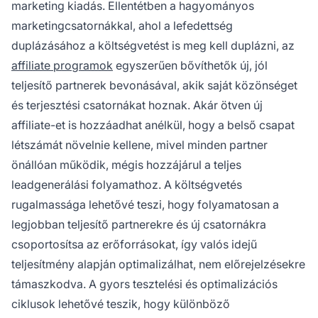
marketing kiadás. Ellentétben a hagyományos
marketingcsatornákkal, ahol a lefedettség
duplázásához a költségvetést is meg kell duplázni, az
affiliate programok
egyszerűen bővíthetők új, jól
teljesítő partnerek bevonásával, akik saját közönséget
és terjesztési csatornákat hoznak. Akár ötven új
affiliate-et is hozzáadhat anélkül, hogy a belső csapat
létszámát növelnie kellene, mivel minden partner
önállóan működik, mégis hozzájárul a teljes
leadgenerálási folyamathoz. A költségvetés
rugalmassága lehetővé teszi, hogy folyamatosan a
legjobban teljesítő partnerekre és új csatornákra
csoportosítsa az erőforrásokat, így valós idejű
teljesítmény alapján optimalizálhat, nem előrejelzésekre
támaszkodva. A gyors tesztelési és optimalizációs
ciklusok lehetővé teszik, hogy különböző