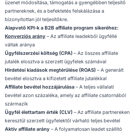
üzenet módosítása, támogatás a gyengébben teljesítő
partnereknek, és a befektetés felskálázása a
bizonyítottan jól teljesítőkre.
Alapvető KPI-k a B2B affiliate program sikeréhez:
Konverziós arány
– Az affiliate leadekből ügyféllé
váltak aránya
Ügyfélszerzési költség (CPA)
– Az összes affiliate
jutalék elosztva a szerzett ügyfelek számával
Hirdetési kiadások megtérülése (ROAS)
– A generált
bevétel elosztva a kifizetett affiliate jutalékkal
Affiliate bevétel hozzájárulása
– A teljes vállalati
bevétel azon százaléka, amely az affiliate csatornából
származik
Ügyfél élettartam érték (CLV)
– Az affiliate partnereken
keresztül szerzett ügyfelektől várható teljes bevétel
Aktív affiliate arány
– A folyamatosan leadet szállító