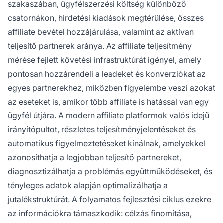
szakaszában, ügyfélszerzési költség különböző
csatornákon, hirdetési kiadások megtérülése, összes
affiliate bevétel hozzájárulása, valamint az aktívan
teljesítő partnerek aránya. Az affiliate teljesítmény
mérése fejlett követési infrastruktúrát igényel, amely
pontosan hozzárendeli a leadeket és konverziókat az
egyes partnerekhez, miközben figyelembe veszi azokat
az eseteket is, amikor több affiliate is hatással van egy
ügyfél útjára. A modern affiliate platformok valós idejű
irányítópultot, részletes teljesítményjelentéseket és
automatikus figyelmeztetéseket kínálnak, amelyekkel
azonosíthatja a legjobban teljesítő partnereket,
diagnosztizálhatja a problémás együttműködéseket, és
tényleges adatok alapján optimalizálhatja a
jutalékstruktúrát. A folyamatos fejlesztési ciklus ezekre
az információkra támaszkodik: célzás finomítása,