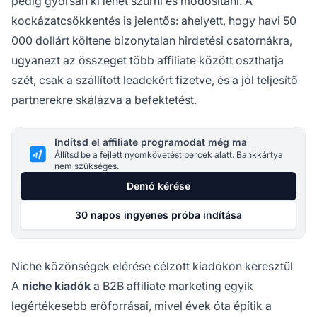
pedig gyorsan ki lehet szűrni és módosítani. A
kockázatcsökkentés is jelentős: ahelyett, hogy havi 50
000 dollárt költene bizonytalan hirdetési csatornákra,
ugyanezt az összeget több affiliate között oszthatja
szét, csak a szállított leadekért fizetve, és a jól teljesítő
partnerekre skálázva a befektetést.
Indítsd el affiliate programodat még ma
Állítsd be a fejlett nyomkövetést percek alatt. Bankkártya
nem szükséges.
Demó kérése
30 napos ingyenes próba indítása
Niche közönségek elérése célzott kiadókon keresztül
A
niche kiadók
a B2B affiliate marketing egyik
legértékesebb erőforrásai, mivel évek óta építik a