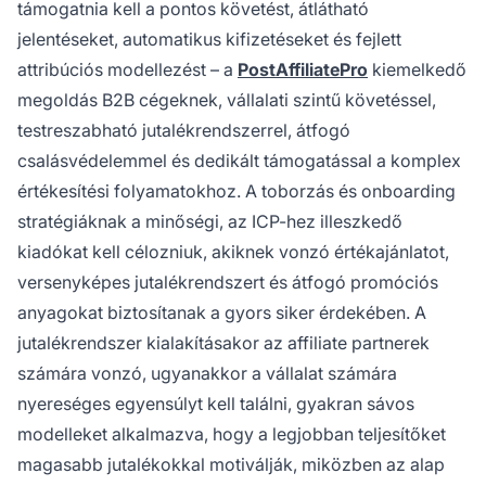
támogatnia kell a pontos követést, átlátható
jelentéseket, automatikus kifizetéseket és fejlett
attribúciós modellezést – a
PostAffiliatePro
kiemelkedő
megoldás B2B cégeknek, vállalati szintű követéssel,
testreszabható jutalékrendszerrel, átfogó
csalásvédelemmel és dedikált támogatással a komplex
értékesítési folyamatokhoz. A toborzás és onboarding
stratégiáknak a minőségi, az ICP-hez illeszkedő
kiadókat kell célozniuk, akiknek vonzó értékajánlatot,
versenyképes jutalékrendszert és átfogó promóciós
anyagokat biztosítanak a gyors siker érdekében. A
jutalékrendszer kialakításakor az affiliate partnerek
számára vonzó, ugyanakkor a vállalat számára
nyereséges egyensúlyt kell találni, gyakran sávos
modelleket alkalmazva, hogy a legjobban teljesítőket
magasabb jutalékokkal motiválják, miközben az alap