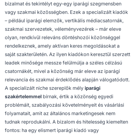
bizalmat és tekintélyt egy-egy iparági szegmensben
vagy szakmai közösségben. Ezek a specializált kiadók
– például iparági elemzők, vertikális médiacsatornák,
szakmai szervezetek, véleményvezérek – már eleve
olyan, rendkívül releváns döntéshozói közönséggel
rendelkeznek, amely aktívan keres megoldásokat a
saját szakterületén. Az ilyen kiadókon keresztül szerzett
leadek minősége messze felülmúlja a széles célzású
csatornákét, mivel a közönség már eleve az iparági
relevancia és szakmai érdeklődés alapján válogatódott.
A specializált niche szereplők mély
iparági
szakértelemmel
bírnak, értik a közönség egyedi
problémáit, szabályozási követelményeit és vásárlási
folyamatait, amit az általános marketingesek nem
tudnak reprodukálni. A bizalom és hitelesség kiemelten
fontos: ha egy elismert iparági kiadó vagy