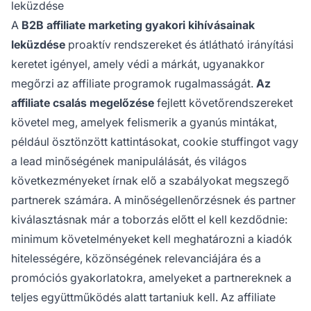
leküzdése
A
B2B affiliate marketing gyakori kihívásainak
leküzdése
proaktív rendszereket és átlátható irányítási
keretet igényel, amely védi a márkát, ugyanakkor
megőrzi az affiliate programok rugalmasságát.
Az
affiliate csalás megelőzése
fejlett követőrendszereket
követel meg, amelyek felismerik a gyanús mintákat,
például ösztönzött kattintásokat, cookie stuffingot vagy
a lead minőségének manipulálását, és világos
következményeket írnak elő a szabályokat megszegő
partnerek számára. A minőségellenőrzésnek és partner
kiválasztásnak már a toborzás előtt el kell kezdődnie:
minimum követelményeket kell meghatározni a kiadók
hitelességére, közönségének relevanciájára és a
promóciós gyakorlatokra, amelyeket a partnereknek a
teljes együttműködés alatt tartaniuk kell. Az affiliate