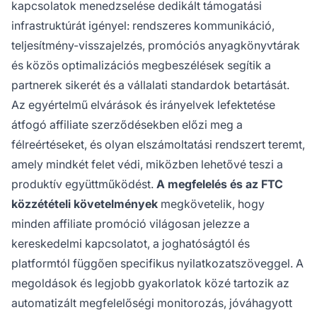
kapcsolatok menedzselése dedikált támogatási
infrastruktúrát igényel: rendszeres kommunikáció,
teljesítmény-visszajelzés, promóciós anyagkönyvtárak
és közös optimalizációs megbeszélések segítik a
partnerek sikerét és a vállalati standardok betartását.
Az egyértelmű elvárások és irányelvek lefektetése
átfogó affiliate szerződésekben előzi meg a
félreértéseket, és olyan elszámoltatási rendszert teremt,
amely mindkét felet védi, miközben lehetővé teszi a
produktív együttműködést.
A megfelelés és az FTC
közzétételi követelmények
megkövetelik, hogy
minden affiliate promóció világosan jelezze a
kereskedelmi kapcsolatot, a joghatóságtól és
platformtól függően specifikus nyilatkozatszöveggel. A
megoldások és legjobb gyakorlatok közé tartozik az
automatizált megfelelőségi monitorozás, jóváhagyott