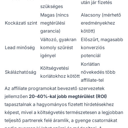
után jár fizetés
szükséges
Magas (nincs
Alacsony (mérhető
Kockázati szint
megtérülési
eredményekhez
garancia)
kötött)
Változó, gyakran
Előszűrt, magasabb
Lead minőség
komoly szűrést
konverziós
igényel
potenciál
Korlátlan
Költségvetési
Skálázhatóság
növekedés több
korlátokhoz kötött
affiliate-tel
Az affiliate programokat bevezető szervezetek
jellemzően
20-40%-kal jobb megtérülést (ROI)
tapasztalnak a hagyományos fizetett hirdetésekhez
képest, mivel a költségvetés természetesen a legjobban
teljesítő partnerek felé áramlik, a gyenge csatornákat