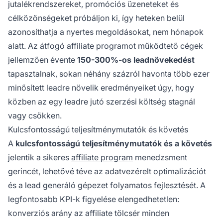
jutalékrendszereket, promóciós üzeneteket és
célközönségeket próbáljon ki, így heteken belül
azonosíthatja a nyertes megoldásokat, nem hónapok
alatt. Az átfogó affiliate programot működtető cégek
jellemzően évente
150-300%-os leadnövekedést
tapasztalnak, sokan néhány százról havonta több ezer
minősített leadre növelik eredményeiket úgy, hogy
közben az egy leadre jutó szerzési költség stagnál
vagy csökken.
Kulcsfontosságú teljesítménymutatók és követés
A
kulcsfontosságú teljesítménymutatók és a követés
jelentik a sikeres
affiliate program
menedzsment
gerincét, lehetővé téve az adatvezérelt optimalizációt
és a lead generáló gépezet folyamatos fejlesztését. A
legfontosabb KPI-k figyelése elengedhetetlen:
konverziós arány az affiliate tölcsér minden