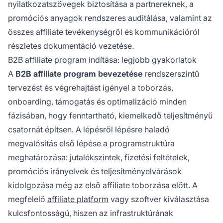
nyilatkozatszövegek biztosítása a partnereknek, a
promóciós anyagok rendszeres auditálása, valamint az
összes affiliate tevékenységről és kommunikációról
részletes dokumentáció vezetése.
B2B affiliate program indítása: legjobb gyakorlatok
A
B2B affiliate program bevezetése
rendszerszintű
tervezést és végrehajtást igényel a toborzás,
onboarding, támogatás és optimalizáció minden
fázisában, hogy fenntartható, kiemelkedő teljesítményű
csatornát építsen. A lépésről lépésre haladó
megvalósítás első lépése a programstruktúra
meghatározása: jutalékszintek, fizetési feltételek,
promóciós irányelvek és teljesítményelvárások
kidolgozása még az első affiliate toborzása előtt. A
megfelelő
affiliate platform
vagy szoftver kiválasztása
kulcsfontosságú, hiszen az infrastruktúrának