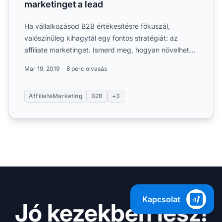
marketinget a lead
Ha vállalkozásod B2B értékesítésre fókuszál,
valószínűleg kihagytál egy fontos stratégiát: az
affiliate marketinget. Ismerd meg, hogyan növelheted
a lead....
Mar 19, 2019
8 perc olvasás
AffiliateMarketing
B2B
+3
Kapcsolat
Jó kezekben lesz!