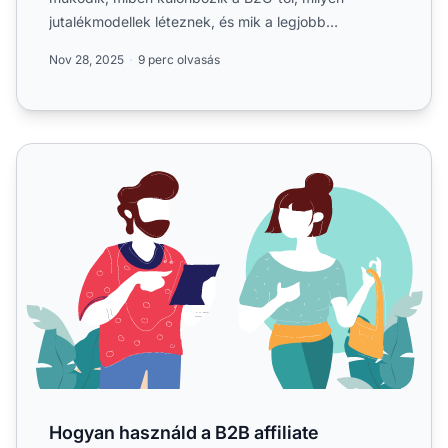
jutalékmodellek léteznek, és mik a legjobb
gyakorlatok. Fedezze fe...
Nov 28, 2025
9 perc olvasás
Hogyan használd a B2B affiliate marketinget a lead
Hogyan használd a B2B affiliate