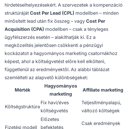
hirdetéselhelyezésekért. A szervezetek a kompenzáció
struktúráját
Cost Per Lead (CPL)
modellben – minden
minősített lead után fix összeg – vagy
Cost Per
Acquisition (CPA)
modellben – csak a tényleges
ügyfélszerzés esetén – alakíthatják ki. Ez a
megközelítés jelentősen csökkenti a pénzügyi
kockázatot a hagyományos marketing csatornákhoz
képest, ahol a költségvetést előre kell elkölteni,
függetlenül az eredményektől. Az alábbi táblázat
szemlélteti az alapvető különbségeket:
Hagyományos
Mérték
Affiliate marketing
marketing
Fix havi/éves
Teljesítményalapú,
Költségstruktúra
költségvetés
változó költségek
Előzetes
Csak eredmények
Fizetési modell
befektetés