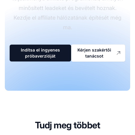
minősített leadeket és bevételt hoznak.
Kezdje el affiliate hálózatának építését még
ma.
Indítsa el ingyenes
Kérjen szakértői
próbaverzióját
tanácsot
Tudj meg többet