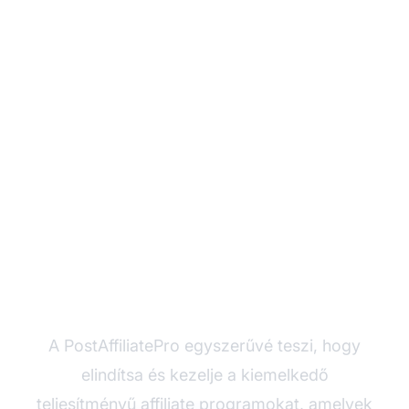
Készen áll B2B lead
generálásának
felskálázására?
A PostAffiliatePro egyszerűvé teszi, hogy
elindítsa és kezelje a kiemelkedő
teljesítményű affiliate programokat, amelyek