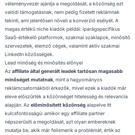
véleményvezér ajánlja a megoldását, a közönség ezt
valódi támogatásnak, nem pedig fizetett reklámnak
tekinti, ami jelentősen növeli a konverzió esélyét. A
magas értékű niche kiadók példái: iparágspecifikus
SaaS-értékelő platformok, szakmai szaklapok, minősítő
szervezetek, elemző cégek, valamint aktív szakmai
LinkedIn közösségek.
Lead minőség és minősítés előnyei
Az
affiliate által generált leadek tartósan magasabb
minőséget mutatnak
, mint a hagyományos
reklámcsatornákból érkezők, mivel ezek a kiadók már
eleve előszűrték a közönséget hitelesség és relevancia
alapján. Az
előminősített közönség
alapelve itt
kulcsfontosságú: amikor egy affiliate partner
népszerűsíti a megoldását, azt olyan embereknek
mutatja be, akik már felismerik a problémát, értik az