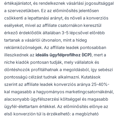
értékajánlatot, és rendelkeznek vásárlási jogosultsággal
a szervezetükben. Ez az előminősítés jelentősen
csökkenti a lepattanási arányt, és növeli a konverziós
esélyeket, mivel az affiliate csatornákon keresztül
érkező érdeklődők általában 3-5 lépcsővel előrébb
tartanak a vásárlói útvonalon, mint a hideg
reklámközönségek. Az affiliate leadek pontosabban
illeszkednek az
ideális ügyfélprofilhoz (ICP)
, mert a
niche kiadók pontosan tudják, mely vállalatok és
döntéshozók profitálhatnak a megoldásból, így sebészi
pontosságú célzást tudnak alkalmazni. Kutatások
szerint az affiliate leadek konverziós aránya 25-40%-
kal magasabb a hagyományos marketingcsatornákénál,
alacsonyabb ügyfélszerzési költséggel és magasabb
ügyfél-élettartam értékkel. Az előminősítés előnye az
első konverzión túl is érzékelhető: a megbízható