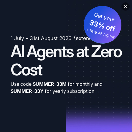
Get your
33% off
+ free AI Agent
1 July – 31st August 2026 *extended
AI Agents at Zero
Cost
Use code
SUMMER-33M
for monthly and
SUMMER-33Y
for yearly subscription