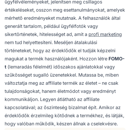
ügyfélvéleményeket, jelenítsen meg csillagos
értékeléseket, osszon meg esettanulmányokat, amelyek
mérhető eredményeket mutatnak. A felhasználók által
generált tartalom, például ügyfélfotók vagy
sikertörténetek, hitelességet ad, amit a
profi marketing
nem tud helyettesíteni. Meséljen átalakulási
történeteket, hogy az érdeklődők el tudják képzelni
magukat a termék használójaként. Hozzon létre
FOMO-
t
(lemaradás félelmét) időszakos ajánlatokkal vagy
szűkösséget sugalló üzenetekkel. Mutassa be, miben
változtatja meg az affiliate termék az életet – ne csak
tulajdonságokat, hanem életmódot vagy eredményt
kommunikáljon. Legyen átlátható az affiliate
kapcsolatával; az őszinteség bizalmat épít. Amikor az
érdeklődők érzelmileg kötődnek a termékhez, és látják,
hogy valóban működik, készen állnak a cselekvésre.