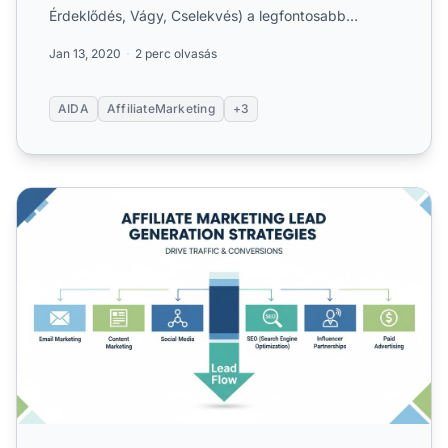
Érdeklődés, Vágy, Cselekvés) a legfontosabb
mutatókkal, mint a 3 másodper...
Jan 13, 2020
2 perc olvasás
AIDA
AffiliateMarketing
+3
Leadgenerálás affiliate marketinggel