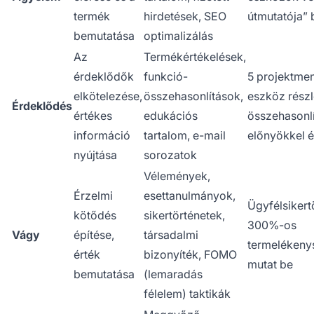
termék
hirdetések, SEO
útmutatója” 
bemutatása
optimalizálás
Az
Termékértékelések,
érdeklődők
funkció-
5 projektme
elkötelezése,
összehasonlítások,
eszköz részl
Érdeklődés
értékes
edukációs
összehasonl
információ
tartalom, e-mail
előnyökkel é
nyújtása
sorozatok
Vélemények,
Érzelmi
esettanulmányok,
Ügyfélsikert
kötődés
sikertörténetek,
300%-os
Vágy
építése,
társadalmi
termelékeny
érték
bizonyíték, FOMO
mutat be
bemutatása
(lemaradás
félelem) taktikák