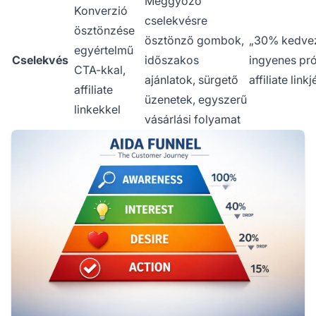
Meggyőző
Konverzió
cselekvésre
ösztönzése
ösztönző gombok,
„30% kedve
egyértelmű
Cselekvés
időszakos
ingyenes pr
CTA-kkal,
ajánlatok, sürgető
affiliate linkj
affiliate
üzenetek, egyszerű
linkekkel
vásárlási folyamat