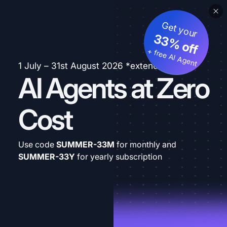
Get your
33% off
+ free AI Agent
1 July – 31st August 2026 *extended
AI Agents at Zero
Cost
Use code
SUMMER-33M
for monthly and
SUMMER-33Y
for yearly subscription