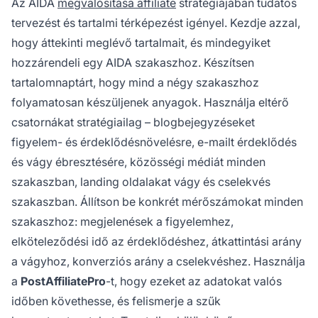
Az AIDA
megvalósítása affiliate
stratégiájában tudatos
tervezést és tartalmi térképezést igényel. Kezdje azzal,
hogy áttekinti meglévő tartalmait, és mindegyiket
hozzárendeli egy AIDA szakaszhoz. Készítsen
tartalomnaptárt, hogy mind a négy szakaszhoz
folyamatosan készüljenek anyagok. Használja eltérő
csatornákat stratégiailag – blogbejegyzéseket
figyelem- és érdeklődésnövelésre, e-mailt érdeklődés
és vágy ébresztésére, közösségi médiát minden
szakaszban, landing oldalakat vágy és cselekvés
szakaszban. Állítson be konkrét mérőszámokat minden
szakaszhoz: megjelenések a figyelemhez,
elköteleződési idő az érdeklődéshez, átkattintási arány
a vágyhoz, konverziós arány a cselekvéshez. Használja
a
PostAffiliatePro
-t, hogy ezeket az adatokat valós
időben követhesse, és felismerje a szűk