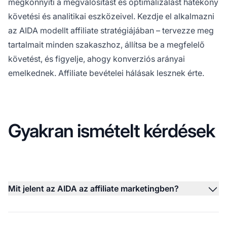
megkönnyíti a megvalósítást és optimalizálást hatékony
követési és analitikai eszközeivel. Kezdje el alkalmazni
az AIDA modellt affiliate stratégiájában – tervezze meg
tartalmait minden szakaszhoz, állítsa be a megfelelő
követést, és figyelje, ahogy konverziós arányai
emelkednek. Affiliate bevételei hálásak lesznek érte.
Gyakran ismételt kérdések
Mit jelent az AIDA az affiliate marketingben?