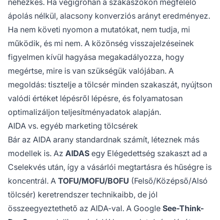
nehézkes. Ha végigrohan a szakaszokon megfelelő
ápolás nélkül, alacsony konverziós arányt eredményez.
Ha nem követi nyomon a mutatókat, nem tudja, mi
működik, és mi nem. A közönség visszajelzéseinek
figyelmen kívül hagyása megakadályozza, hogy
megértse, mire is van szükségük valójában. A
megoldás: tisztelje a tölcsér minden szakaszát, nyújtson
valódi értéket lépésről lépésre, és folyamatosan
optimalizáljon teljesítményadatok alapján.
AIDA vs. egyéb marketing tölcsérek
Bár az AIDA arany standardnak számít, léteznek más
modellek is. Az
AIDAS
egy Elégedettség szakaszt ad a
Cselekvés után, így a vásárlói megtartásra és hűségre is
koncentrál. A
TOFU/MOFU/BOFU
(Felső/Középső/Alsó
tölcsér) keretrendszer technikaibb, de jól
összeegyeztethető az AIDA-val. A Google
See-Think-