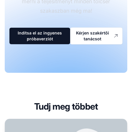
mérni a teljesítményt minden tölcsér
szakaszban még ma!
Indítsa el az ingyenes
Kérjen szakértői
próbaverziót
tanácsot
Tudj meg többet
AIDA tölcsér partneri értékesítéshez: Teljes útmutató a k