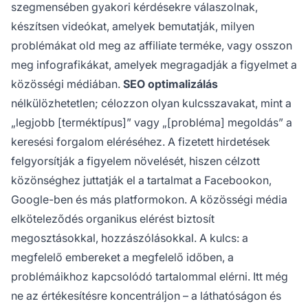
szegmensében gyakori kérdésekre válaszolnak,
készítsen videókat, amelyek bemutatják, milyen
problémákat old meg az affiliate terméke, vagy osszon
meg infografikákat, amelyek megragadják a figyelmet a
közösségi médiában.
SEO optimalizálás
nélkülözhetetlen; célozzon olyan kulcsszavakat, mint a
„legjobb [terméktípus]” vagy „[probléma] megoldás” a
keresési forgalom eléréséhez. A fizetett hirdetések
felgyorsítják a figyelem növelését, hiszen célzott
közönséghez juttatják el a tartalmat a Facebookon,
Google-ben és más platformokon. A közösségi média
elköteleződés organikus elérést biztosít
megosztásokkal, hozzászólásokkal. A kulcs: a
megfelelő embereket a megfelelő időben, a
problémáikhoz kapcsolódó tartalommal elérni. Itt még
ne az értékesítésre koncentráljon – a láthatóságon és