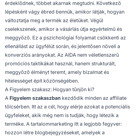
érdeklődnek, többet akarnak megtudni. Következő
lépésként vágy ébred bennük, amikor látják, hogyan
változtatja meg a termék az életüket. Végül
cselekszenek, amikor a vásárlás útja egyértelmű és
meggyőző. Ez a pszichológiai folyamat csökkenti az
ellenállást az ügyfélút során, és jelentősen növeli a
konverziós arányokat. Az AIDA nem véletlenszerű
promóciós taktikákat használ, hanem strukturált,
meggyőző élményt teremt, amely bizalmat és
hitelességet épít közönségében.
A Figyelem szakasz: Hogyan tűnjön ki?
A
Figyelem szakaszban
kezdődik minden az affiliate
tölcsérben. Itt az a cél, hogy elérje azokat a potenciális
ügyfeleket, akik még nem is tudják, hogy létezik a
terméke. A tartalommarketing itt a legjobb fegyver:
hozzon létre blogbejegyzéseket, amelyek a