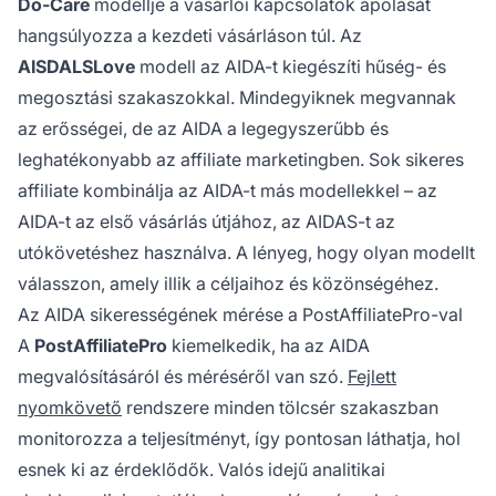
Do-Care
modellje a vásárlói kapcsolatok ápolását
hangsúlyozza a kezdeti vásárláson túl. Az
AISDALSLove
modell az AIDA-t kiegészíti hűség- és
megosztási szakaszokkal. Mindegyiknek megvannak
az erősségei, de az AIDA a legegyszerűbb és
leghatékonyabb az affiliate marketingben. Sok sikeres
affiliate kombinálja az AIDA-t más modellekkel – az
AIDA-t az első vásárlás útjához, az AIDAS-t az
utókövetéshez használva. A lényeg, hogy olyan modellt
válasszon, amely illik a céljaihoz és közönségéhez.
Az AIDA sikerességének mérése a PostAffiliatePro-val
A
PostAffiliatePro
kiemelkedik, ha az AIDA
megvalósításáról és méréséről van szó.
Fejlett
nyomkövető
rendszere minden tölcsér szakaszban
monitorozza a teljesítményt, így pontosan láthatja, hol
esnek ki az érdeklődők. Valós idejű analitikai