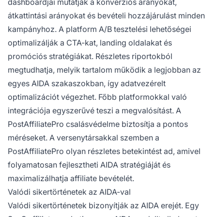
dashboardjai mutatják a konverziós arányokat,
átkattintási arányokat és bevételi hozzájárulást minden
kampányhoz. A platform A/B tesztelési lehetőségei
optimalizálják a CTA-kat, landing oldalakat és
promóciós stratégiákat. Részletes riportokból
megtudhatja, melyik tartalom működik a legjobban az
egyes AIDA szakaszokban, így adatvezérelt
optimalizációt végezhet. Főbb platformokkal való
integrációja egyszerűvé teszi a megvalósítást. A
PostAffiliatePro csalásvédelme biztosítja a pontos
méréseket. A versenytársakkal szemben a
PostAffiliatePro olyan részletes betekintést ad, amivel
folyamatosan fejlesztheti AIDA stratégiáját és
maximalizálhatja affiliate bevételét.
Valódi sikertörténetek az AIDA-val
Valódi sikertörténetek bizonyítják az AIDA erejét. Egy