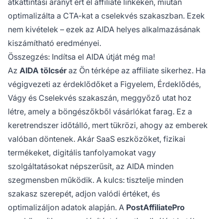
átkattintási arányt ért el affiliate linkeken, miután
optimalizálta a CTA-kat a cselekvés szakaszban. Ezek
nem kivételek – ezek az AIDA helyes alkalmazásának
kiszámítható eredményei.
Összegzés: Indítsa el AIDA útját még ma!
Az
AIDA tölcsér
az Ön térképe az affiliate sikerhez. Ha
végigvezeti az érdeklődőket a Figyelem, Érdeklődés,
Vágy és Cselekvés szakaszán, meggyőző utat hoz
létre, amely a böngészőkből vásárlókat farag. Ez a
keretrendszer időtálló, mert tükrözi, ahogy az emberek
valóban döntenek. Akár SaaS eszközöket, fizikai
termékeket, digitális tanfolyamokat vagy
szolgáltatásokat népszerűsít, az AIDA minden
szegmensben működik. A kulcs: tisztelje minden
szakasz szerepét, adjon valódi értéket, és
optimalizáljon adatok alapján. A
PostAffiliatePro