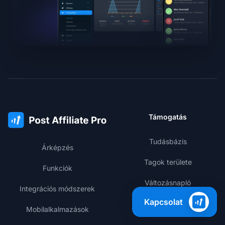
Támogatás
Tudásbázis
Árképzés
Tagok területe
Funkciók
Változásnapló
Integrációs módszerek
Kapcsolat
Teljesítmény státusz
Mobilalkalmazások