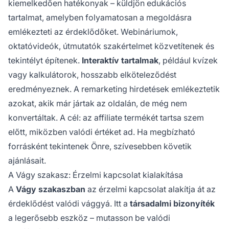
kiemelkedően hatékonyak – küldjön edukációs
tartalmat, amelyben folyamatosan a megoldásra
emlékezteti az érdeklődőket. Webináriumok,
oktatóvideók, útmutatók szakértelmet közvetítenek és
tekintélyt építenek.
Interaktív tartalmak
, például kvízek
vagy kalkulátorok, hosszabb elköteleződést
eredményeznek. A remarketing hirdetések emlékeztetik
azokat, akik már jártak az oldalán, de még nem
konvertáltak. A cél: az affiliate termékét tartsa szem
előtt, miközben valódi értéket ad. Ha megbízható
forrásként tekintenek Önre, szívesebben követik
ajánlásait.
A Vágy szakasz: Érzelmi kapcsolat kialakítása
A
Vágy szakaszban
az érzelmi kapcsolat alakítja át az
érdeklődést valódi vággyá. Itt a
társadalmi bizonyíték
a legerősebb eszköz – mutasson be valódi