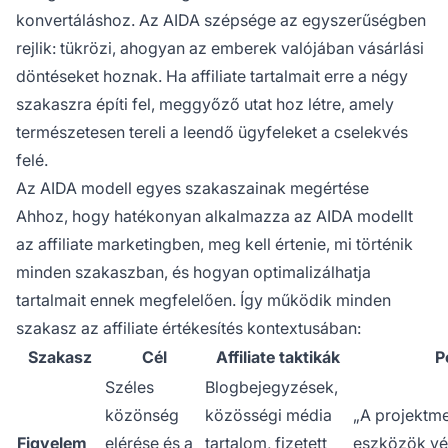
konvertáláshoz. Az AIDA szépsége az egyszerűségben
rejlik: tükrözi, ahogyan az emberek valójában vásárlási
döntéseket hoznak. Ha affiliate tartalmait erre a négy
szakaszra építi fel, meggyőző utat hoz létre, amely
természetesen tereli a leendő ügyfeleket a cselekvés
felé.
Az AIDA modell egyes szakaszainak megértése
Ahhoz, hogy hatékonyan alkalmazza az AIDA modellt
az affiliate marketingben, meg kell értenie, mi történik
minden szakaszban, és hogyan optimalizálhatja
tartalmait ennek megfelelően. Így működik minden
szakasz az affiliate értékesítés kontextusában:
Szakasz
Cél
Affiliate taktikák
P
Széles
Blogbejegyzések,
közönség
közösségi média
„A projektm
Figyelem
elérése és a
tartalom, fizetett
eszközök v