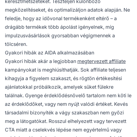
keresztmetszeteket. Teszteljen különböző
megközelítéseket, és optimalizáljon adatok alapján. Ne
feledje, hogy az idővonal termékenként eltérő – a
drágább termékek több ápolást igényelnek, míg
impulzusvásárlások gyorsabban végigmennek a
tölcséren.
Gyakori hibák az AIDA alkalmazásában
Gyakori hibák akár a legjobban
megtervezett affiliate
kampányokat is meghiúsíthatják. Sok affiliate teljesen
kihagyja a figyelem szakaszt, és rögtön értékesítési
ajánlatokkal próbálkozik, amelyek süket fülekre
találnak. Gyenge érdeklődésnövelő tartalom nem köti le
az érdeklődőket, vagy nem nyújt valódi értéket. Kevés
társadalmi bizonyíték a vágy szakaszban nem győzi
meg a látogatókat. Rosszul elhelyezett vagy tervezett
CTA miatt a cselekvés lépése nem egyértelmű vagy