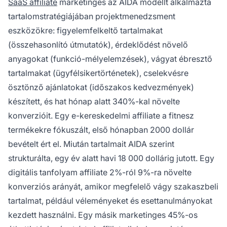
SaaS affiliate
marketinges az AIDA modellt alkalmazta
tartalomstratégiájában projektmenedzsment
eszközökre: figyelemfelkeltő tartalmakat
(összehasonlító útmutatók), érdeklődést növelő
anyagokat (funkció-mélyelemzések), vágyat ébresztő
tartalmakat (ügyfélsikertörténetek), cselekvésre
ösztönző ajánlatokat (időszakos kedvezmények)
készített, és hat hónap alatt 340%-kal növelte
konverzióit. Egy e-kereskedelmi affiliate a fitnesz
termékekre fókuszált, első hónapban 2000 dollár
bevételt ért el. Miután tartalmait AIDA szerint
strukturálta, egy év alatt havi 18 000 dollárig jutott. Egy
digitális tanfolyam affiliate 2%-ról 9%-ra növelte
konverziós arányát, amikor megfelelő vágy szakaszbeli
tartalmat, például véleményeket és esettanulmányokat
kezdett használni. Egy másik marketinges 45%-os