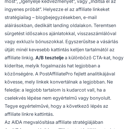
most”, „Igényelje kedvezményét”, vagy „Indítsa el az
ingyenes próbát”. Helyezze el az affiliate linkeket
stratégiailag – blogbejegyzésekben, e-mail
aláírásokban, dedikált landing oldalakon. Teremtsen
sürgetést időszakos ajánlatokkal, visszaszámlálóval
vagy exkluzív bónuszokkal. Egyszerűsítse a vásárlás
útját: minél kevesebb kattintás kelljen tartalmától az
affiliate linkig.
A/B tesztelje
a különböző CTA-kat, hogy
kiderítse, melyik fogalmazás hat legjobban a
közönségére. A PostAffiliatePro fejlett analitikájával
kövesse, mely linkek konvertálnak a legjobban. Ne
feledje: a legjobb tartalom is kudarcot vall, ha a
cselekvés lépése nem egyértelmű vagy bonyolult.
Tegye egyértelművé, hogy a következő lépés az
affiliate linkre kattintás.
Az AIDA megvalósítása affiliate stratégiájában