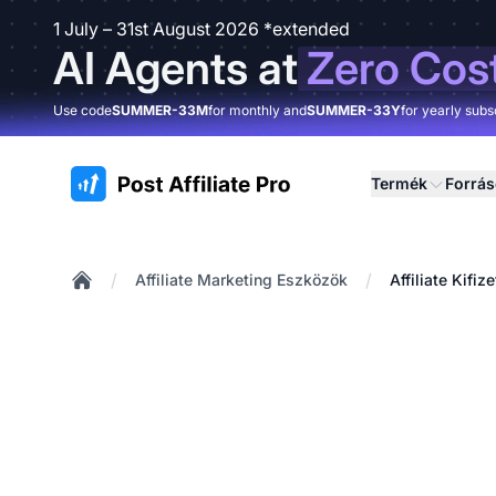
1 July – 31st August 2026 *extended
AI Agents at
Zero Cos
Use code
SUMMER-33M
for monthly and
SUMMER-33Y
for yearly subs
:site.title
Termék
Forrá
/
/
Affiliate Marketing Eszközök
Affiliate Kifi
Home