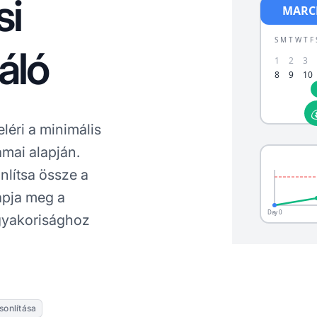
si
áló
eléri a minimális
ámai alapján.
nlítsa össze a
kapja meg a
 gyakorisághoz
sonlítása