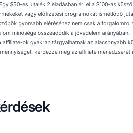
Egy $50-es jutalék 2 eladásban éri el a $100-as küsz
ékeket vagy előfizetési programokat ismétlődő juta
szöbök gyorsabb eléréséhez nem csak a forgalomról 
artalom minősége összeadódik a jövedelem arányában.
tő affiliate-ok gyakran tárgyalhatnak az alacsonyabb 
dó mennyiséget, kérdezze meg az affiliate menedzserét 
kérdések