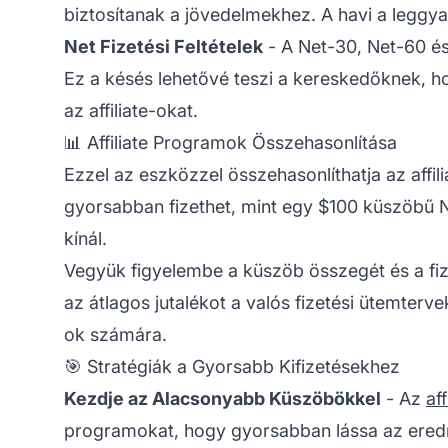
biztosítanak a jövedelmekhez. A havi a legg
Net Fizetési Feltételek
- A Net-30, Net-60 és 
Ez a késés lehetővé teszi a kereskedőknek, hog
az affiliate-okat.
📊 Affiliate Programok Összehasonlítása
Ezzel az eszközzel összehasonlíthatja az affi
gyorsabban fizethet, mint egy $100 küszöbű N
kínál.
Vegyük figyelembe a küszöb összegét és a fiz
az átlagos jutalékot a valós fizetési ütemte
ok számára.
🎯 Stratégiák a Gyorsabb Kifizetésekhez
Kezdje az Alacsonyabb Küszöbökkel
- Az
af
programokat, hogy gyorsabban lássa az eredm