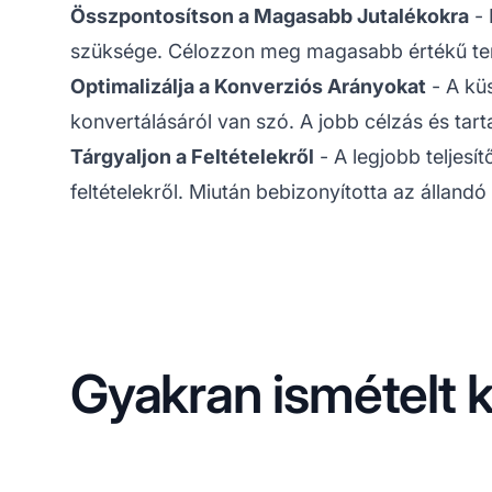
Összpontosítson a Magasabb Jutalékokra
- 
szüksége. Célozzon meg magasabb értékű term
Optimalizálja a Konverziós Arányokat
- A kü
konvertálásáról van szó. A jobb célzás és t
Tárgyaljon a Feltételekről
- A legjobb teljesí
feltételekről. Miután bebizonyította az állan
Gyakran ismételt 