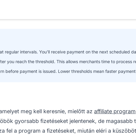
 regular intervals. You'll receive payment on the next scheduled dat
r you reach the threshold. This allows merchants time to process re
n before payment is issued. Lower thresholds mean faster payments
amelyet meg kell keresnie, mielőtt az
affiliate program
ök gyorsabb fizetéseket jelentenek, de magasabb tr
 fel a program a fizetéseket, miután eléri a küszöböt