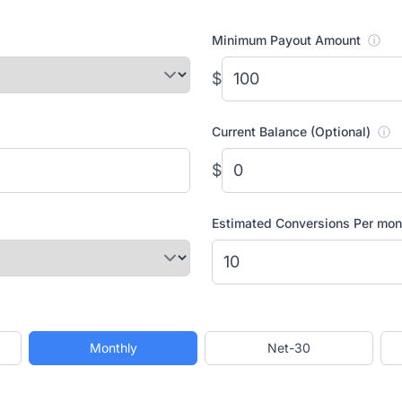
Minimum Payout Amount
ⓘ
$
Current Balance (Optional)
ⓘ
$
Estimated Conversions Per mo
Monthly
Net-30