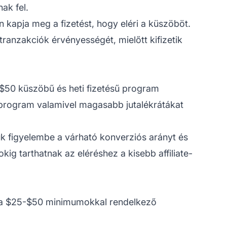
ak fel.
 kapja meg a fizetést, hogy eléri a küszöböt.
tranzakciók érvényességét, mielőtt kifizetik
y $50 küszöbű és heti fizetésű program
 program valamivel magasabb jutalékrátákat
k figyelembe a várható konverziós arányt és
g tarthatnak az eléréshez a kisebb affiliate-
 a $25-$50 minimumokkal rendelkező