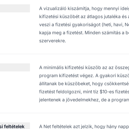
A vizualizáló kiszámítja, hogy mennyi ideig
kifizetési küszöbét az átlagos jutaléka é
veszi a fizetési gyakoriságot (heti, havi
kapja meg a fizetést. Minden számítás a 
szerverekre.
A minimális kifizetési küszöb az az összeg,
program kifizetést végez. A gyakori küs
állítanak be küszöbeket, hogy csökkentsé
fizetést feldolgozni, mint tíz $10-es fiz
jelentenek a jövedelmekhez, de a program
i feltételek
A Net feltételek azt jelzik, hogy hány napp