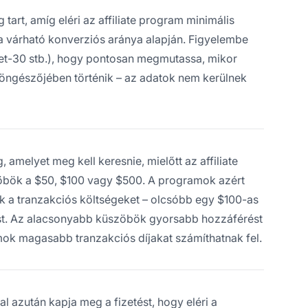
 tart, amíg eléri az affiliate program minimális
s a várható konverziós aránya alapján. Figyelembe
, Net-30 stb.), hogy pontosan megmutassa, mikor
böngészőjében történik – az adatok nem kerülnek
 amelyet meg kell keresnie, mielőtt az affiliate
zöbök a $50, $100 vagy $500. A programok azért
k a tranzakciós költségeket – olcsóbb egy $100-as
etést. Az alacsonyabb küszöbök gyorsabb hozzáférést
ok magasabb tranzakciós díjakat számíthatnak fel.
al azután kapja meg a fizetést, hogy eléri a