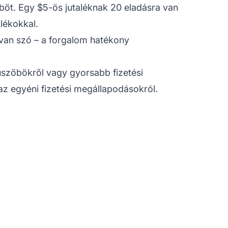
öböt. Egy $5-ös jutaléknak 20 eladásra van
lékokkal.
van szó – a forgalom hatékony
küszöbökről vagy gyorsabb fizetési
az egyéni fizetési megállapodásokról.