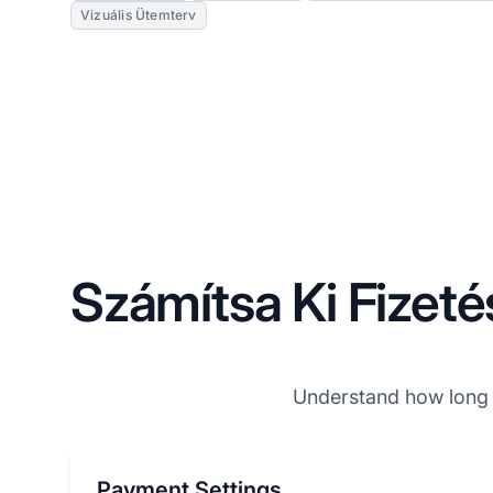
Vizuális Ütemterv
Számítsa Ki Fizeté
Understand how long 
Payment Settings