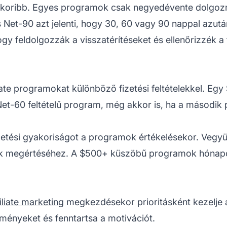
yakoribb. Egyes programok csak negyedévente dolgozn
Net-90 azt jelenti, hogy 30, 60 vagy 90 nappal azután
y feldolgozzák a visszatérítéseket és ellenőrizzék a 
liate programokat különböző fizetési feltételekkel. Eg
et-60 feltételű program, még akkor is, ha a második
etési gyakoriságot a programok értékelésekor. Vegyü
rvek megértéséhez. A $500+ küszöbű programok hónapoki
filiate marketing
megkezdésekor prioritásként kezelje
ényeket és fenntartsa a motivációt.