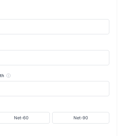
nth
ⓘ
Net-60
Net-90