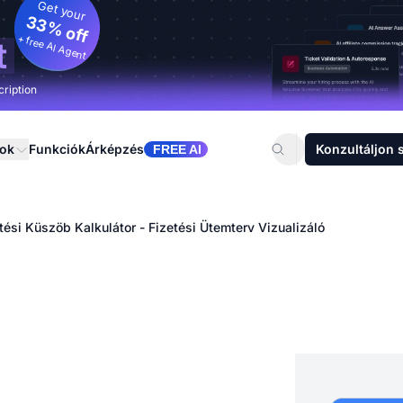
Get your
33% off
+ free AI Agent
t
cription
sok
Funkciók
Árképzés
Konzultáljon 
FREE AI
zetési Küszöb Kalkulátor - Fizetési Ütemterv Vizualizáló