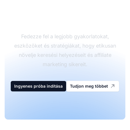
SEO mestere a Post
Affiliate Pro-val
Fedezze fel a legjobb gyakorlatokat,
eszközöket és stratégiákat, hogy etikusan
növelje keresési helyezéseit és affiliate
marketing sikereit.
Ingyenes próba indítása
Tudjon meg többet