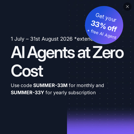
Get your
33% off
+ free AI Agent
1 July – 31st August 2026 *extended
AI Agents at Zero
Cost
Use code
SUMMER-33M
for monthly and
SUMMER-33Y
for yearly subscription