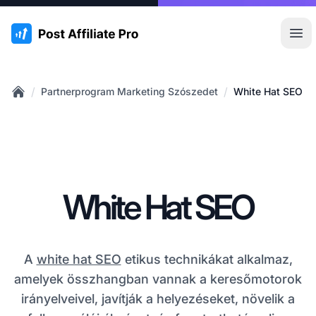
:site.title
Főm
/
/
Partnerprogram Marketing Szószedet
White Hat SEO
Home
White Hat SEO
A
white hat SEO
etikus technikákat alkalmaz,
amelyek összhangban vannak a keresőmotorok
irányelveivel, javítják a helyezéseket, növelik a