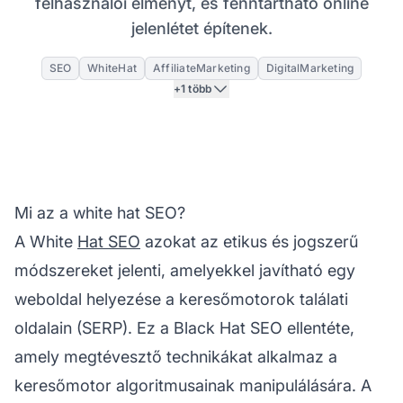
felhasználói élményt, és fenntartható online
jelenlétet építenek.
SEO
WhiteHat
AffiliateMarketing
DigitalMarketing
+1 több
Mi az a white hat SEO?
A White
Hat SEO
azokat az etikus és jogszerű
módszereket jelenti, amelyekkel javítható egy
weboldal helyezése a keresőmotorok találati
oldalain (SERP). Ez a Black Hat SEO ellentéte,
amely megtévesztő technikákat alkalmaz a
keresőmotor algoritmusainak manipulálására. A