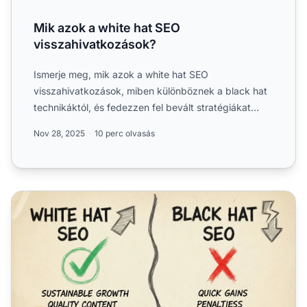
Mik azok a white hat SEO
visszahivatkozások?
Ismerje meg, mik azok a white hat SEO
visszahivatkozások, miben különböznek a black hat
technikáktól, és fedezzen fel bevált stratégiákat
magas minőségű linkek ...
Nov 28, 2025
10 perc olvasás
Mindig fehér kalapos SEO-t kell alkalmazni?