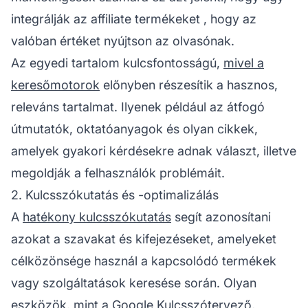
integrálják az
affiliate termékeket
, hogy az
valóban értéket nyújtson az olvasónak.
Az egyedi tartalom kulcsfontosságú,
mivel a
keresőmotorok
előnyben részesítik a hasznos,
releváns tartalmat. Ilyenek például az átfogó
útmutatók, oktatóanyagok és olyan cikkek,
amelyek gyakori kérdésekre adnak választ, illetve
megoldják a felhasználók problémáit.
2. Kulcsszókutatás és -optimalizálás
A
hatékony kulcsszókutatás
segít azonosítani
azokat a szavakat és kifejezéseket, amelyeket
célközönsége használ a kapcsolódó termékek
vagy szolgáltatások keresése során. Olyan
eszközök, mint a Google Kulcsszótervező,