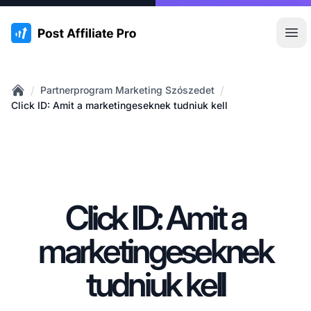
:site.title
Főm
/
/
Partnerprogram Marketing Szószedet
Home
Click ID: Amit a marketingeseknek tudniuk kell
Click ID: Amit a
marketingeseknek
tudniuk kell