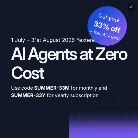
Get your
33% off
+ free AI Agent
1 July – 31st August 2026 *extended
AI Agents at Zero
Cost
Use code
SUMMER-33M
for monthly and
SUMMER-33Y
for yearly subscription