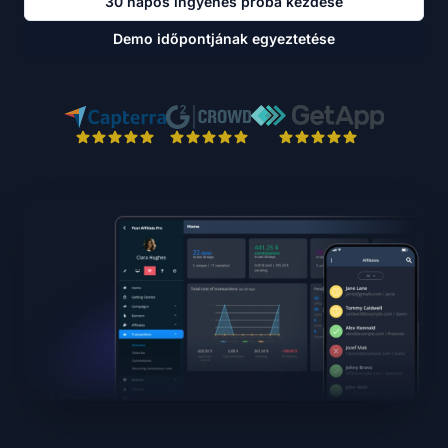
30 napos ingyenes próba kezdése
Demo időpontjának egyeztetése