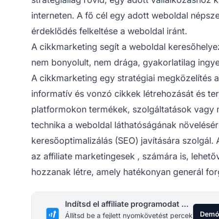
interneten. A fő cél egy adott weboldal népsz
érdeklődés felkeltése a weboldal iránt.
A cikkmarketing segít a weboldal keresőhelye
nem bonyolult, nem drága, gyakorlatilag ingy
A cikkmarketing egy stratégiai megközelítés a
informatív és vonzó cikkek létrehozását és ter
platformokon termékek, szolgáltatások vagy 
technika a weboldal láthatóságának növelésér
keresőoptimalizálás
(SEO) javítására szolgál.
az
affiliate marketingesek
, számára is, lehető
hozzanak létre, amely hatékonyan generál for
Indítsd el affiliate programodat még ma
Demó
Állítsd be a fejlett nyomkövetést percek