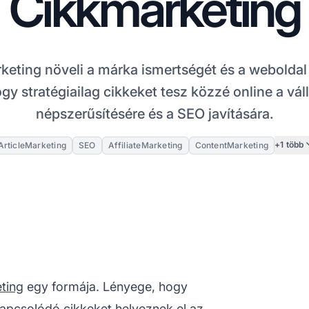
Cikkmarketing
keting növeli a márka ismertségét és a weboldal
ogy stratégiailag cikkeket tesz közzé online a vá
népszerűsítésére és a SEO javítására.
+1 több
ArticleMarketing
SEO
AffiliateMarketing
ContentMarketing
ting
egy formája. Lényege, hogy
 kapcsolódó cikkeket helyeznek el az