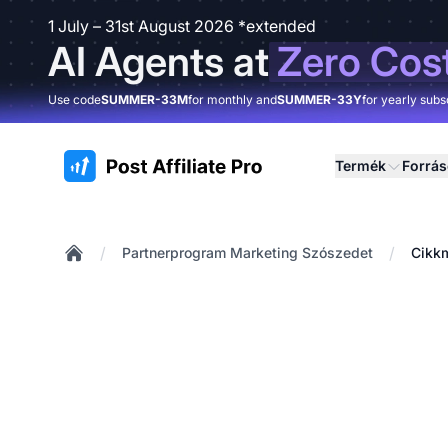
1 July – 31st August 2026 *extended
AI Agents at
Zero Cos
Use code
SUMMER-33M
for monthly and
SUMMER-33Y
for yearly subs
:site.title
Termék
Forrá
/
/
Partnerprogram Marketing Szószedet
Cikk
Home