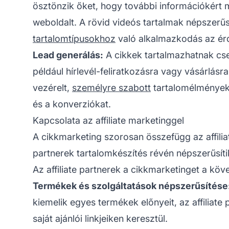
ösztönzik őket, hogy további információkért 
weboldalt. A rövid videós tartalmak népszerű
tartalomtípusokhoz
való alkalmazkodás az ér
Lead generálás:
A cikkek tartalmazhatnak cs
például hírlevél-feliratkozásra vagy vásárlásra 
vezérelt,
személyre szabott
tartalomélmények t
és a konverziókat.
Kapcsolata az affiliate marketinggel
A cikkmarketing szorosan összefügg az
affil
partnerek tartalomkészítés révén népszerűsíti
Az affiliate partnerek a cikkmarketinget a köv
Termékek és szolgáltatások népszerűsítése
kiemelik egyes termékek előnyeit, az affiliate 
saját ajánlói linkjeiken keresztül.