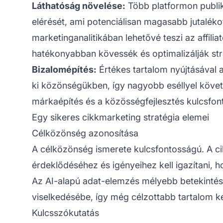
Láthatóság növelése:
Több platformon publik
elérését, ami potenciálisan magasabb jutaléko
marketinganalitikában lehetővé teszi az affili
hatékonyabban kövessék és optimalizálják stra
Bizalomépítés:
Értékes tartalom nyújtásával a
ki közönségükben, így nagyobb eséllyel követi
márkaépítés és a közösségfejlesztés kulcsfon
Egy sikeres cikkmarketing stratégia elemei
Célközönség azonosítása
A célközönség ismerete kulcsfontosságú. A ci
érdeklődéséhez és igényeihez kell igazítani, 
Az AI-alapú adat-elemzés mélyebb betekintést
viselkedésébe, így még célzottabb tartalom ké
Kulcsszókutatás