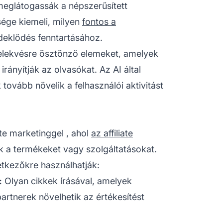
meglátogassák a népszerűsített
sége kiemeli, milyen
fontos a
deklődés fenntartásához.
elekvésre ösztönző elemeket, amelyek
irányítják az olvasókat. Az AI által
ovább növelik a felhasználói aktivitást
iate marketinggel
, ahol
az affiliate
k a termékeket vagy szolgáltatásokat.
etkezőkre használhatják:
:
Olyan cikkek írásával, amelyek
partnerek növelhetik az értékesítést