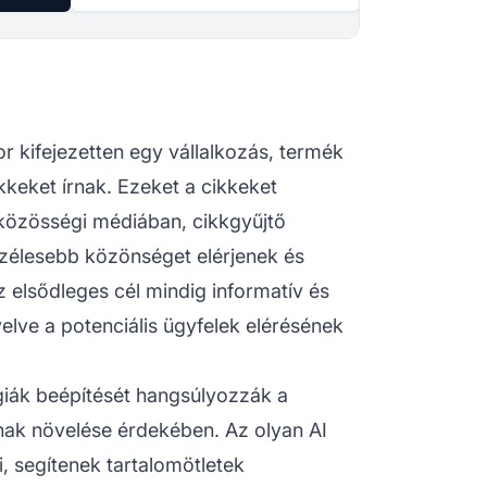
or kifejezetten egy vállalkozás, termék
kkeket írnak. Ezeket a cikkeket
közösségi médiában, cikkgyűjtő
 szélesebb közönséget elérjenek és
Az elsődleges cél mindig informatív és
velve a potenciális ügyfelek elérésének
ógiák beépítését hangsúlyozzák a
nak növelése érdekében. Az olyan AI
, segítenek tartalomötletek