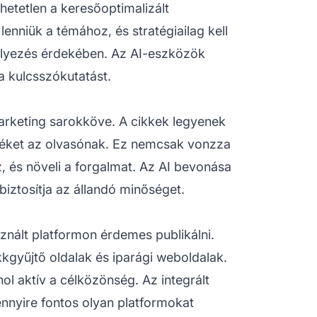
hetetlen a keresőoptimalizált
enniük a témához, és stratégiailag kell
helyezés érdekében. Az AI-eszközök
 kulcsszókutatást.
rketing sarokköve. A cikkek legyenek
 értéket az olvasónak. Ez nemcsak vonzza
 és növeli a forgalmat. Az AI bevonása
biztosítja az állandó minőséget.
sznált platformon érdemes publikálni.
kkgyűjtő oldalak és iparági weboldalak.
ol aktív a célközönség. Az integrált
ennyire fontos olyan platformokat