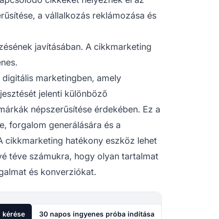
erűsítése, a vállalkozás reklámozása és
zésének javításában. A cikkmarketing
enes.
 digitális marketingben, amely
jesztését jelenti különböző
márkák népszerűsítése érdekében. Ez a
e, forgalom generálására és a
 A cikkmarketing hatékony eszköz lehet
vé téve számukra, hogy olyan tartalmat
galmat és konverziókat.
 kérése
30 napos ingyenes próba indítása