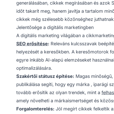
generálásában, cikkek megírásában és azok 
időt takarít meg, hanem javítja a tartalom mi
cikkek még szélesebb közönséghez juthatnak 
Jelentősége a digitális marketingben
A digitális marketing világában a cikkmarketing
SEO erősítése
:
Releváns kulcsszavak beépítés
helyezését a keresőkben. A keresőmotorok fo
egyre inkább AI-alapú elemzéseket használnak
optimalizálására.
Szakértői státusz építése:
Magas minőségű, i
publikálása segíti, hogy egy
márka
, iparági s
tovább erősítik az olyan trendek, mint a
felhas
amely növelheti a márkaismertséget és közöss
Forgalomterelés:
Jól megírt cikkek felkeltik 