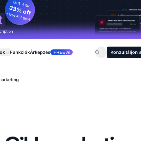
Get your
33% off
+ free AI Agent
t
cription
sok
Funkciók
Árképzés
Konzultáljon 
FREE AI
marketing