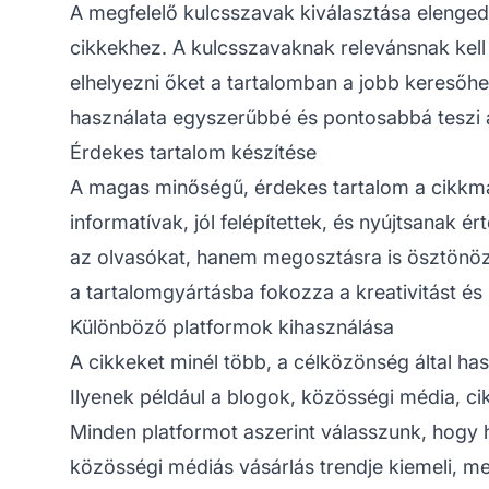
A megfelelő kulcsszavak kiválasztása elenged
cikkekhez. A kulcsszavaknak relevánsnak kell l
elhelyezni őket a tartalomban a jobb kereső
használata egyszerűbbé és pontosabbá teszi a
Érdekes tartalom készítése
A magas minőségű,
érdekes tartalom
a cikkma
informatívak, jól felépítettek, és nyújtsanak
az olvasókat, hanem megosztásra is ösztönöz,
a tartalomgyártásba fokozza a kreativitást és 
Különböző platformok kihasználása
A cikkeket minél több, a célközönség által ha
Ilyenek például a blogok, közösségi média, ci
Minden platformot aszerint válasszunk, hogy h
közösségi médiás vásárlás trendje kiemeli, m