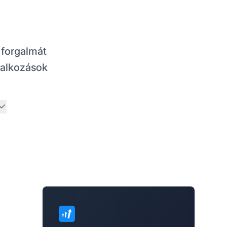
 forgalmát
llalkozások