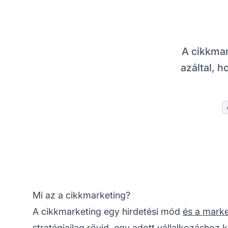
A cikkmar
azáltal, h
Mi az a cikkmarketing?
A cikkmarketing egy hirdetési mód
és a marke
stratégiailag rövid, egy adott vállalkozáshoz