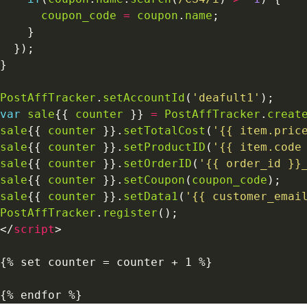
coupon_code
=
coupon
.
name
PostAffTracker
.
setAccountId
(
'deafult1'
var
sale
{{ 
counter
 }} 
=
PostAffTracker
.
creat
sale
{{ 
counter
 }}.
setTotalCost
(
'{{ item.pric
sale
{{ 
counter
 }}.
setProductID
(
'{{ item.code
sale
{{ 
counter
 }}.
setOrderID
(
'{{ order_id }}
sale
{{ 
counter
 }}.
setCoupon
(
coupon_code
sale
{{ 
counter
 }}.
setData1
(
'{{ customer_emai
PostAffTracker
.
register
</
script