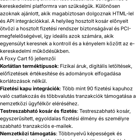
kereskedelmi platformra van szükségük. Különösen
azoknak ajánlott, akik magabiztosan dolgoznak HTML-lel
és API integrációkkal. A helyileg hosztolt kosár előnyeit
ötvözi a hosztolt fizetési rendszer biztonságával és PCI-
megfelelőségével, így ideális azok számára, akik
egyensúlyt keresnek a kontroll és a kényelem között az e-
kereskedelmi működésükben.
A Foxy Cart fő jellemzői
Korlátlan terméktípusok
: Fizikai áruk, digitális letöltések,
előfizetések értékesítése és adományok elfogadása
korlátozások nélkül.
Fizetési kapu integrációk
: Több mint 90 fizetési kapuhoz
való csatlakozás és többvalutás tranzakciók támogatása a
nemzetközi ügyfélkör eléréséhez.
Testreszabható kosár és fizetés
: Testreszabható kosár,
egyszerűsített, egyoldalas fizetési élmény és személyre
szabható tranzakciós e-mailek.
Nemzetközi támogatás
: Többnyelvű képességek és