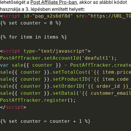
lehetőségét a
Post Affiliate Pro-ban
, akkor az alábbi kódot
használja a 3. lépésben említett helyett:
<
script
id
=
"pap_x2s6df8d"
src
=
"https://URL_T
<
script
type
=
"text/javascript"
PostAffTracker
.
setAccountId
(
'deafult1'
var
sale
{{ 
counter
 }} 
=
PostAffTracker
.
creat
sale
{{ 
counter
 }}.
setTotalCost
(
'{{ item.pric
sale
{{ 
counter
 }}.
setProductID
(
'{{ item.code
sale
{{ 
counter
 }}.
setOrderID
(
'{{ order_id }}
sale
{{ 
counter
 }}.
setData1
(
'{{ customer_emai
PostAffTracker
.
register
</
script