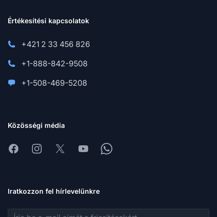
Értékesítési kapcsolatok
+421 2 33 456 826
+1-888-842-9508
+1-508-469-5208
Közösségi média
Facebook
Instagram
X
Youtube
Whatsapp
Iratkozzon fel hírlevelünkre
E-mail cím