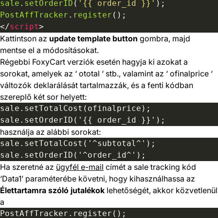
sale
.
setOrderID
(
'{{ order_id }}'
PostAffTracker
.
register
</
script
Kattintson az
update template button
gombra, majd
mentse el a módosításokat.
Régebbi FoxyCart verziók esetén hagyja ki azokat a
sorokat, amelyek az ‘
ototal
‘ stb., valamint az ‘
ofinalprice
‘
változók deklarálását tartalmazzák, és a fenti kódban
szereplő két sor helyett:
használja az alábbi sorokat:
Ha szeretné az
ügyfél e-mail
címét a sale tracking kód
‘Data1’ paraméterébe követni, hogy kihasználhassa az
Élettartamra szóló jutalékok
lehetőségét, akkor közvetlenül
a