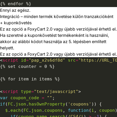
Ennyi az egész.
Integráció – minden termék követése külön tranzakcióként
+ kuponkövetés
Ez az opció a FoxyCart 2.0 vagy újabb verziójával érhető el.
Ha szeretné a kuponkövetést termékenként is használni,
akkor az alábbi kódot használja az 5. lépésben említett
helyett.
Ez az opció a FoxyCart 2.0 vagy újabb verziójával érhető el.
<
script
id
=
"pap_x2s6df8d"
src
=
"https://URL_T
<
script
type
=
"text/javascript"
var
coupon_code
=
""
if
(
FC
.
json
.
hasOwnProperty
(
'coupons'
$
.
each
(
FC
.
json
.
coupons
, 
function
(
i
, 
coupon
if
(
coupon
.
name
.
search
(
/CS4/i
) 
>
-
1