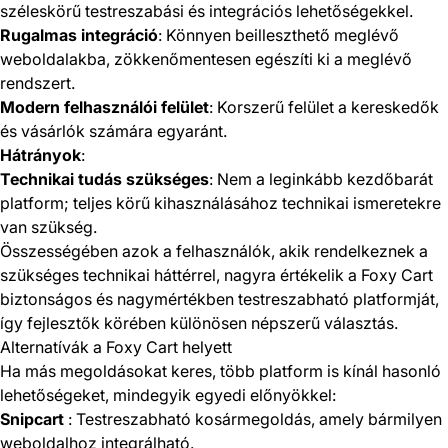
széleskörű testreszabási és integrációs lehetőségekkel.
Rugalmas integráció
: Könnyen beilleszthető meglévő
weboldalakba, zökkenőmentesen egészíti ki a meglévő
rendszert.
Modern felhasználói felület
: Korszerű felület a kereskedők
és vásárlók számára egyaránt.
Hátrányok
:
Technikai tudás szükséges
: Nem a leginkább kezdőbarát
platform; teljes körű kihasználásához technikai ismeretekre
van szükség.
Összességében azok a felhasználók, akik rendelkeznek a
szükséges technikai háttérrel, nagyra értékelik a Foxy Cart
biztonságos és nagymértékben testreszabható platformját,
így fejlesztők körében különösen népszerű választás.
Alternatívák a Foxy Cart helyett
Ha más megoldásokat keres, több platform is kínál hasonló
lehetőségeket, mindegyik egyedi előnyökkel:
Snipcart
: Testreszabható kosármegoldás, amely bármilyen
weboldalhoz integrálható.