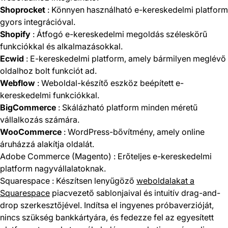
Shoprocket
: Könnyen használható e-kereskedelmi platform
gyors integrációval.
Shopify
: Átfogó e-kereskedelmi megoldás széleskörű
funkciókkal és alkalmazásokkal.
Ecwid
: E-kereskedelmi platform, amely bármilyen meglévő
oldalhoz bolt funkciót ad.
Webflow
: Weboldal-készítő eszköz beépített e-
kereskedelmi funkciókkal.
BigCommerce
: Skálázható platform minden méretű
vállalkozás számára.
WooCommerce
: WordPress-bővítmény, amely online
áruházzá alakítja oldalát.
Adobe Commerce (Magento)
: Erőteljes e-kereskedelmi
platform nagyvállalatoknak.
Squarespace
: Készítsen lenyűgöző
weboldalakat a
Squarespace
piacvezető sablonjaival és intuitív drag-and-
drop szerkesztőjével. Indítsa el ingyenes próbaverzióját,
nincs szükség bankkártyára, és fedezze fel az egyesített