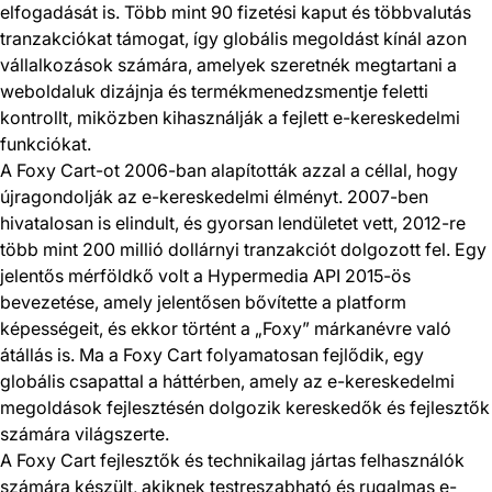
elfogadását is. Több mint 90 fizetési kaput és többvalutás
tranzakciókat támogat, így globális megoldást kínál azon
vállalkozások számára, amelyek szeretnék megtartani a
weboldaluk dizájnja és termékmenedzsmentje feletti
kontrollt, miközben kihasználják a fejlett e-kereskedelmi
funkciókat.
A Foxy Cart-ot 2006-ban alapították azzal a céllal, hogy
újragondolják az e-kereskedelmi élményt. 2007-ben
hivatalosan is elindult, és gyorsan lendületet vett, 2012-re
több mint 200 millió dollárnyi tranzakciót dolgozott fel. Egy
jelentős mérföldkő volt a Hypermedia API 2015-ös
bevezetése, amely jelentősen bővítette a platform
képességeit, és ekkor történt a „Foxy” márkanévre való
átállás is. Ma a Foxy Cart folyamatosan fejlődik, egy
globális csapattal a háttérben, amely az e-kereskedelmi
megoldások fejlesztésén dolgozik kereskedők és fejlesztők
számára világszerte.
A Foxy Cart fejlesztők és technikailag jártas felhasználók
számára készült, akiknek testreszabható és rugalmas e-