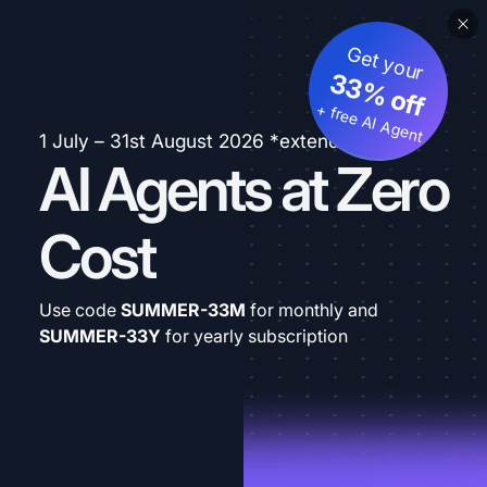
Get your
33% off
+ free AI Agent
1 July – 31st August 2026 *extended
AI Agents at Zero
Cost
Use code
SUMMER-33M
for monthly and
SUMMER-33Y
for yearly subscription