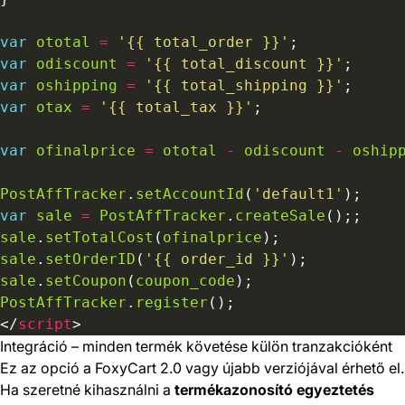
var
ototal
=
'{{ total_order }}'
var
odiscount
=
'{{ total_discount }}'
var
oshipping
=
'{{ total_shipping }}'
var
otax
=
'{{ total_tax }}'
var
ofinalprice
=
ototal
-
odiscount
-
oship
PostAffTracker
.
setAccountId
(
'default1'
var
sale
=
PostAffTracker
.
createSale
sale
.
setTotalCost
(
ofinalprice
sale
.
setOrderID
(
'{{ order_id }}'
sale
.
setCoupon
(
coupon_code
PostAffTracker
.
register
</
script
Integráció – minden termék követése külön tranzakcióként
Ez az opció a FoxyCart 2.0 vagy újabb verziójával érhető el.
Ha szeretné kihasználni a
termékazonosító egyeztetés