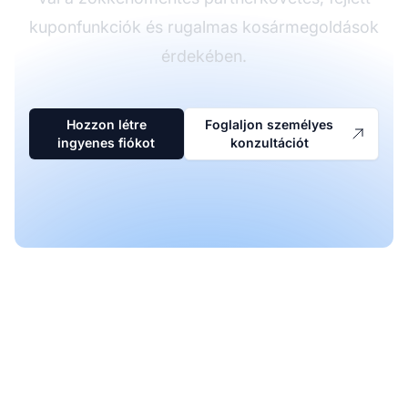
kuponfunkciók és rugalmas kosármegoldások
érdekében.
Hozzon létre
Foglaljon személyes
ingyenes fiókot
konzultációt