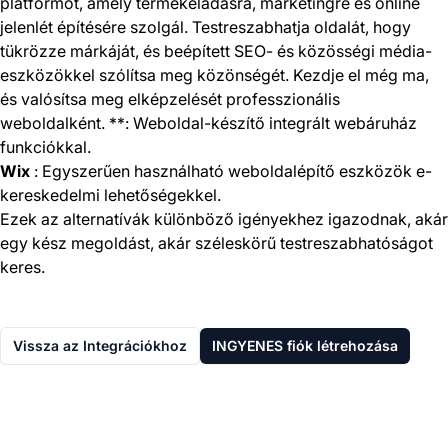
platformot, amely termékeladásra, marketingre és online
jelenlét építésére szolgál. Testreszabhatja oldalát, hogy
tükrözze márkáját, és beépített SEO- és közösségi média-
eszközökkel szólítsa meg közönségét. Kezdje el még ma,
és valósítsa meg elképzelését professzionális
weboldalként. **: Weboldal-készítő integrált webáruház
funkciókkal.
Wix
: Egyszerűen használható weboldalépítő eszközök e-
kereskedelmi lehetőségekkel.
Ezek az alternatívák különböző igényekhez igazodnak, akár
egy kész megoldást, akár széleskörű testreszabhatóságot
keres.
Vissza az Integrációkhoz
INGYENES fiók létrehozása