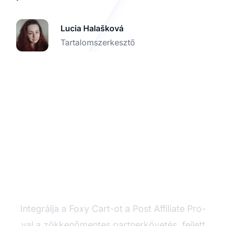
Lucia Halašková
Tartalomszerkesztő
Kezdje el a
partnerintegrációt
Integrálja a Foxy Cart-ot a Post Affiliate Pro-
val a zökkenőmentes partnerkövetés, fejlett