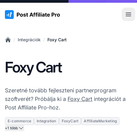
:site.title
Főm
/
/
Integrációk
Foxy Cart
Home
Foxy Cart
Szeretné tovább fejleszteni partnerprogram
szoftverét? Próbálja ki a
Foxy Cart
integrációt a
Post Affiliate Pro-hoz.
E-commerce
Integration
FoxyCart
AffiliateMarketing
+1 több