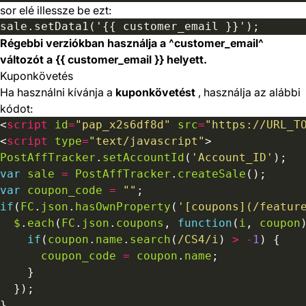
sor elé illessze be ezt:
Régebbi verziókban használja a ^customer_email^
változót a {{ customer_email }} helyett.
Kuponkövetés
Ha használni kívánja a
kuponkövetést
, használja az alábbi
kódot:
<
script
id
=
"pap_x2s6df8d"
src
=
"https://URL_T
<
script
type
=
"text/javascript"
PostAffTracker
.
setAccountId
(
'Account_ID'
var
sale
=
PostAffTracker
.
createSale
var
coupon_code
=
""
if
(
FC
.
json
.
hasOwnProperty
(
'[coupons](/featur
$
.
each
(
FC
.
json
.
coupons
, 
function
(
i
, 
coupon
if
(
coupon
.
name
.
search
(
/CS4/i
) 
>
-
1
coupon_code
=
coupon
.
name