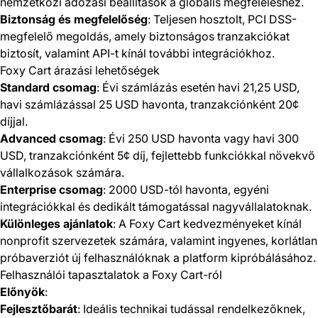
nemzetközi adózási beállítások a globális megfeleléshez.
Biztonság és megfelelőség
: Teljesen hosztolt, PCI DSS-
megfelelő megoldás, amely biztonságos tranzakciókat
biztosít, valamint API-t kínál további integrációkhoz.
Foxy Cart árazási lehetőségek
Standard csomag
: Évi számlázás esetén havi 21,25 USD,
havi számlázással 25 USD havonta, tranzakciónként 20¢
díjjal.
Advanced csomag
: Évi 250 USD havonta vagy havi 300
USD, tranzakciónként 5¢ díj, fejlettebb funkciókkal növekvő
vállalkozások számára.
Enterprise csomag
: 2000 USD-tól havonta, egyéni
integrációkkal és dedikált támogatással nagyvállalatoknak.
Különleges ajánlatok
: A Foxy Cart kedvezményeket kínál
nonprofit szervezetek számára, valamint ingyenes, korlátlan
próbaverziót új felhasználóknak a platform kipróbálásához.
Felhasználói tapasztalatok a Foxy Cart-ról
Előnyök
:
Fejlesztőbarát
: Ideális technikai tudással rendelkezőknek,