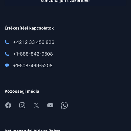
Konzultáljon szakértővel
Értékesítési kapcsolatok
+421 2 33 456 826
+1-888-842-9508
+1-508-469-5208
Közösségi média
Facebook
Instagram
X
Youtube
Whatsapp
Iratkozzon fel hírlevelünkre