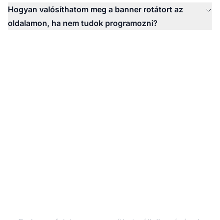
Hogyan valósíthatom meg a banner rotátort az
oldalamon, ha nem tudok programozni?
Foglaljon egy
személyes konzultációt