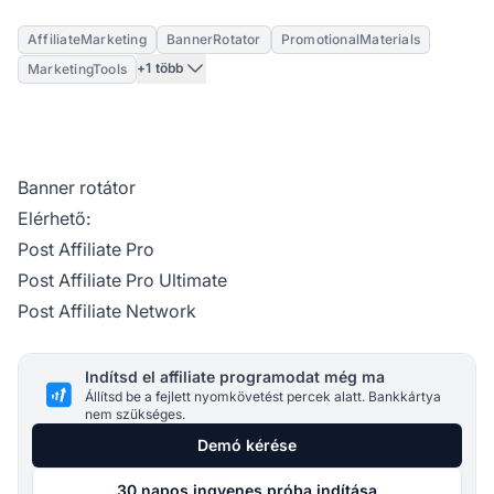
AffiliateMarketing
BannerRotator
PromotionalMaterials
+1 több
MarketingTools
Banner rotátor
Elérhető:
Post Affiliate Pro
Post Affiliate Pro Ultimate
Post Affiliate Network
Indítsd el affiliate programodat még ma
Állítsd be a fejlett nyomkövetést percek alatt. Bankkártya
nem szükséges.
Demó kérése
30 napos ingyenes próba indítása