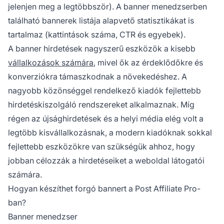
jelenjen meg a legtöbbször). A banner menedzserben
található bannerek listája alapvető statisztikákat is
tartalmaz (kattintások száma, CTR és egyebek).
A banner hirdetések nagyszerű eszközök a kisebb
vállalkozások számára
, mivel ők az érdeklődőkre és
konverziókra támaszkodnak a növekedéshez. A
nagyobb közönséggel rendelkező kiadók fejlettebb
hirdetéskiszolgáló rendszereket alkalmaznak. Míg
régen az újsághirdetések és a helyi média elég volt a
legtöbb kisvállalkozásnak, a modern kiadóknak sokkal
fejlettebb eszközökre van szükségük ahhoz, hogy
jobban célozzák a hirdetéseiket a weboldal látogatói
számára.
Hogyan készíthet forgó bannert a Post Affiliate Pro-
ban?
Banner menedzser