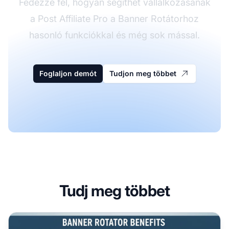
Fedezze fel, hogyan segíthet vállalkozásának
a Post Affiliate Pro a Banner Rotátorhoz
hasonló funkciókkal és még sok mással.
Foglaljon demót
Tudjon meg többet
Tudj meg többet
Miért használjon banner rotátort a weboldalán? Előnyök é