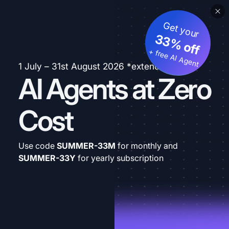
Get your
33% off
+ free AI Agent
1 July – 31st August 2026 *extended
AI Agents at Zero
Cost
Use code
SUMMER-33M
for monthly and
SUMMER-33Y
for yearly subscription