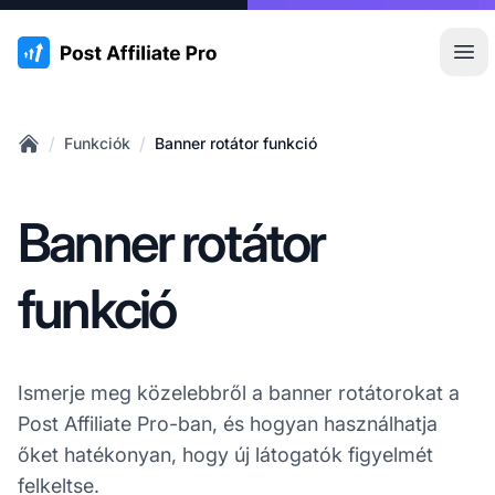
:site.title
Főm
/
/
Funkciók
Banner rotátor funkció
Home
Banner rotátor
funkció
Ismerje meg közelebbről a banner rotátorokat a
Post Affiliate Pro-ban, és hogyan használhatja
őket hatékonyan, hogy új látogatók figyelmét
felkeltse.