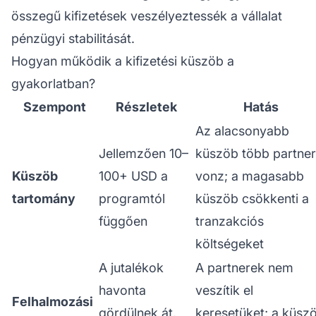
összegű kifizetések veszélyeztessék a vállalat
pénzügyi stabilitását.
Hogyan működik a kifizetési küszöb a
gyakorlatban?
Szempont
Részletek
Hatás
Az alacsonyabb
Jellemzően 10–
küszöb több partner
Küszöb
100+ USD a
vonz; a magasabb
tartomány
programtól
küszöb csökkenti a
függően
tranzakciós
költségeket
A jutalékok
A partnerek nem
havonta
veszítik el
Felhalmozási
gördülnek át,
keresetüket; a küsz