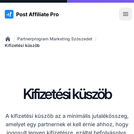
:site.title
Főm
/
/
Partnerprogram Marketing Szószedet
Home
Kifizetési küszöb
Kifizetési küszöb
A kifizetési küszöb az a minimális jutalékösszeg,
amelyet egy partnernek el kell érnie ahhoz, hogy
jogosult legyen kifizetésre, ezáltal befolyásolva,