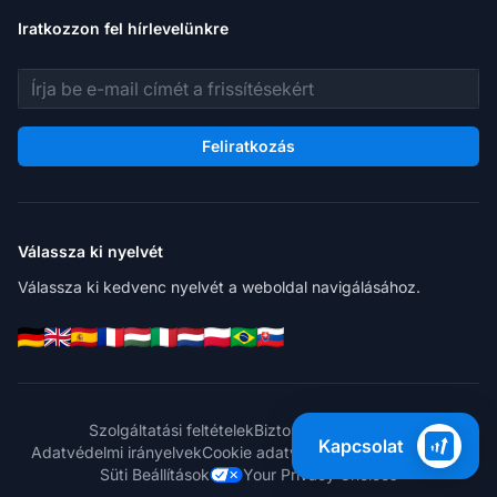
Iratkozzon fel hírlevelünkre
E-mail cím
Feliratkozás
Válassza ki nyelvét
Válassza ki kedvenc nyelvét a weboldal navigálásához.
Szolgáltatási feltételek
Biztonsági irányelvek
Kapcsolat
Adatvédelmi irányelvek
Cookie adatvédelmi irányelvek
GDPR
Süti Beállítások
Your Privacy Choices