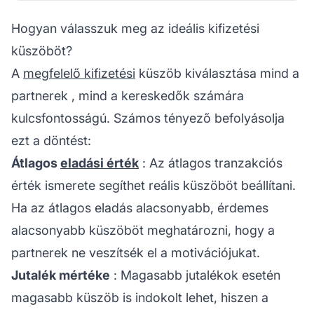
Hogyan válasszuk meg az ideális kifizetési
küszöböt?
A
megfelelő kifizetési
küszöb kiválasztása mind a
partnerek
, mind a kereskedők számára
kulcsfontosságú. Számos tényező befolyásolja
ezt a döntést:
Átlagos
eladási érték
: Az átlagos tranzakciós
érték ismerete segíthet reális küszöböt beállítani.
Ha az átlagos eladás alacsonyabb, érdemes
alacsonyabb küszöböt meghatározni, hogy a
partnerek ne veszítsék el a motivációjukat.
Jutalék mértéke
: Magasabb jutalékok esetén
magasabb küszöb is indokolt lehet, hiszen a