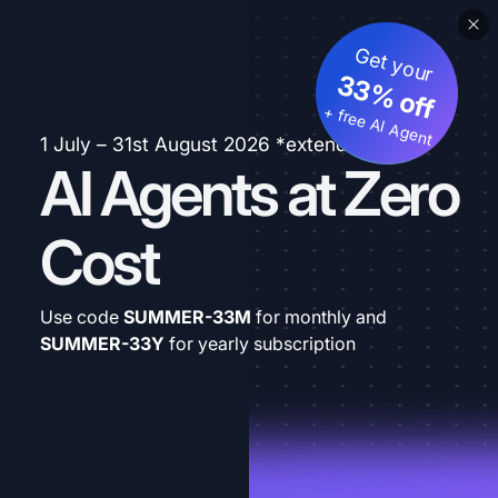
Get your
33% off
+ free AI Agent
1 July – 31st August 2026 *extended
AI Agents at Zero
Cost
Use code
SUMMER-33M
for monthly and
SUMMER-33Y
for yearly subscription