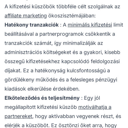
A kifizetési küszöbök többféle célt szolgálnak az
affiliate marketing
ökoszisztémájában:
Hatékony tranzakciók
: A
minimális kifizetési
limit
beállításával a
partnerprogramok
csökkentik a
tranzakciók számát, így minimalizálják az
adminisztrációs költségeket és a gyakori, kisebb
összegű kifizetésekhez kapcsolódó feldolgozási
díjakat. Ez a hatékonyság kulcsfontosságú a
gördülékeny működés és a felesleges pénzügyi
kiadások elkerülése érdekében.
Elköteleződés és teljesítmény
: Egy jól
megállapított kifizetési küszöb
motiválhatja a
partnereket
, hogy aktívabban vegyenek részt, és
elérjék a küszöböt. Ez ösztönzi őket arra, hogy