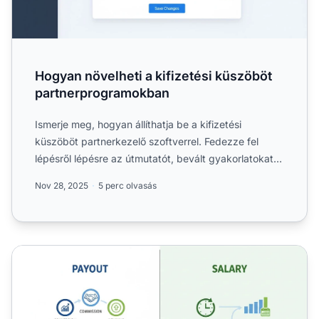
Hogyan növelheti a kifizetési küszöböt
partnerprogramokban
Ismerje meg, hogyan állíthatja be a kifizetési
küszöböt partnerkezelő szoftverrel. Fedezze fel
lépésről lépésre az útmutatót, bevált gyakorlatokat
és tippeket a...
Nov 28, 2025
5 perc olvasás
Jelent-e a kifizetés fizetést? A legfontosabb különbsége