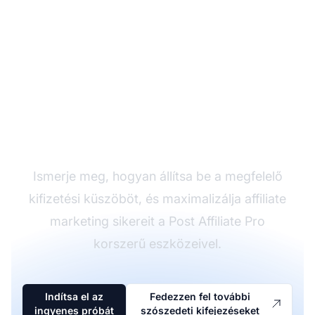
Optimalizálja partneri
bevételeit
Ismerje meg, hogyan állítsa be a megfelelő
kifizetési küszöböt, és maximalizálja affiliate
marketing sikereit a Post Affiliate Pro
korszerű eszközeivel.
Indítsa el az
Fedezzen fel további
ingyenes próbát
szószedeti kifejezéseket