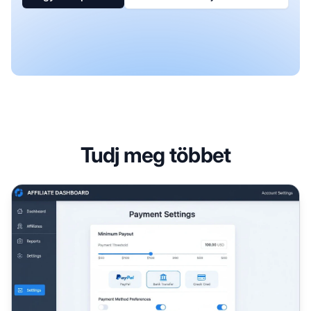
Tudj meg többet
Hogyan növelheti a kifizetési küszöböt partnerprogramo