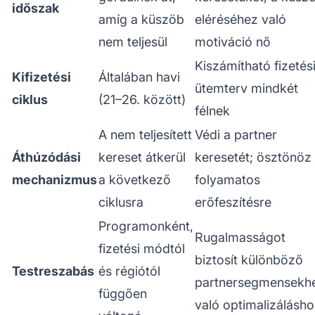
időszak
amíg a küszöb
eléréséhez való
nem teljesül
motiváció nő
Kiszámítható fizetés
Kifizetési
Általában havi
ütemterv mindkét
ciklus
(21–26. között)
félnek
A nem teljesített
Védi a partner
Áthúzódási
kereset átkerül
keresetét; ösztönöz
mechanizmus
a következő
folyamatos
ciklusra
erőfeszítésre
Programonként,
Rugalmasságot
fizetési módtól
biztosít különböző
Testreszabás
és régiótól
partnersegmensekh
függően
való optimalizálásh