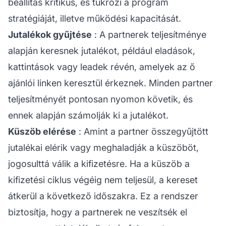
beállítás kritikus, és tükrözi a program
stratégiáját, illetve működési kapacitását.
Jutalékok gyűjtése
: A partnerek teljesítménye
alapján keresnek jutalékot, például eladások,
kattintások vagy leadek révén, amelyek az ő
ajánlói linken keresztül érkeznek. Minden partner
teljesítményét pontosan nyomon követik, és
ennek alapján számolják ki a jutalékot.
Küszöb elérése
: Amint
a partner
összegyűjtött
jutalékai elérik vagy meghaladják a küszöböt,
jogosulttá válik a kifizetésre. Ha a küszöb a
kifizetési ciklus végéig nem teljesül, a kereset
átkerül a következő időszakra. Ez a rendszer
biztosítja, hogy a partnerek ne veszítsék el