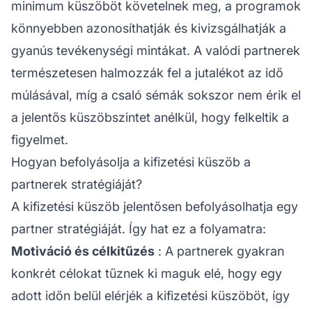
minimum küszöböt követelnek meg, a programok
könnyebben azonosíthatják és kivizsgálhatják a
gyanús tevékenységi mintákat. A valódi partnerek
természetesen halmozzák fel a jutalékot az idő
múlásával, míg a csaló sémák sokszor nem érik el
a jelentős küszöbszintet anélkül, hogy felkeltik a
figyelmet.
Hogyan befolyásolja a kifizetési küszöb a
partnerek stratégiáját?
A kifizetési küszöb jelentősen befolyásolhatja egy
partner
stratégiáját. Így hat ez a folyamatra:
Motiváció és célkitűzés
: A partnerek gyakran
konkrét célokat tűznek ki maguk elé, hogy egy
adott időn belül elérjék a kifizetési küszöböt, így