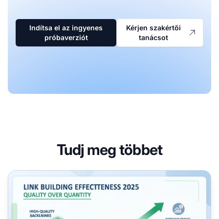
Indítsa el az ingyenes
Kérjen szakértői
próbaverziót
tanácsot
Tudj meg többet
A linképítés még mindig hatékony 2025-ben? Teljes útmu