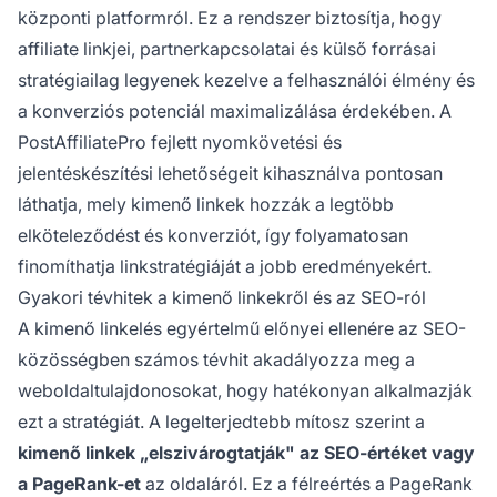
központi platformról. Ez a rendszer biztosítja, hogy
affiliate linkjei, partnerkapcsolatai és külső forrásai
stratégiailag legyenek kezelve a felhasználói élmény és
a konverziós potenciál maximalizálása érdekében. A
PostAffiliatePro fejlett nyomkövetési és
jelentéskészítési lehetőségeit kihasználva pontosan
láthatja, mely kimenő linkek hozzák a legtöbb
elköteleződést és konverziót, így folyamatosan
finomíthatja linkstratégiáját a jobb eredményekért.
Gyakori tévhitek a kimenő linkekről és az SEO-ról
A kimenő linkelés egyértelmű előnyei ellenére az SEO-
közösségben számos tévhit akadályozza meg a
weboldaltulajdonosokat, hogy hatékonyan alkalmazják
ezt a stratégiát. A legelterjedtebb mítosz szerint a
kimenő linkek „elszivárogtatják" az SEO-értéket vagy
a PageRank-et
az oldaláról. Ez a félreértés a PageRank