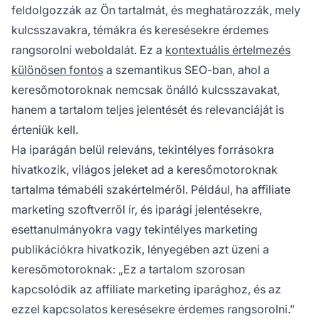
feldolgozzák az Ön tartalmát, és meghatározzák, mely
kulcsszavakra, témákra és keresésekre érdemes
rangsorolni weboldalát. Ez a
kontextuális értelmezés
különösen fontos
a szemantikus SEO-ban, ahol a
keresőmotoroknak nemcsak önálló kulcsszavakat,
hanem a tartalom teljes jelentését és relevanciáját is
érteniük kell.
Ha iparágán belül releváns, tekintélyes forrásokra
hivatkozik, világos jeleket ad a keresőmotoroknak
tartalma témabéli szakértelméről. Például, ha affiliate
marketing szoftverről ír, és iparági jelentésekre,
esettanulmányokra vagy tekintélyes marketing
publikációkra hivatkozik, lényegében azt üzeni a
keresőmotoroknak: „Ez a tartalom szorosan
kapcsolódik az affiliate marketing iparághoz, és az
ezzel kapcsolatos keresésekre érdemes rangsorolni.”