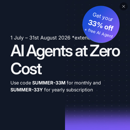
Get your
33% off
+ free AI Agent
1 July – 31st August 2026 *extended
AI Agents at Zero
Cost
Use code
SUMMER-33M
for monthly and
SUMMER-33Y
for yearly subscription