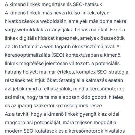
felhasználói élményt értékes kiegészítő
A kimenő linkek megértése és SEO-hatásuk
információk biztosításával, és stratégiai
A kimenő linkek, más néven külső linkek, olyan
alkalmazás esetén pozitív összefüggést
hivatkozások a weboldalán, amelyek más domainekre
mutathatnak a magasabb Google-
vagy weboldalakra irányítják a felhasználókat. Ezek a
rangsorolással.
linkek digitális hidakat képeznek, amelyek összekötik
az Ön tartalmát a web tágabb ökoszisztémájával. A
keresőoptimalizálás (SEO) kontextusában a kimenő
linkek megítélése jelentősen változott: a potenciális
hátrány helyett ma már értékes, komplex SEO-stratégia
részének tekintjük őket. Stratégiai alkalmazás esetén
azt jelzik mind a felhasználók, mind a keresőmotorok
számára, hogy tartalma alaposan kidolgozott, hiteles,
és az iparág szakértői közösségének része.
Az a tévhit, hogy a kimenő linkek gyengítik az oldal
rangsorolási potenciálját, mára teljesen megdőlt a
modern SEO-kutatások és a keresőmotorok hivatalos