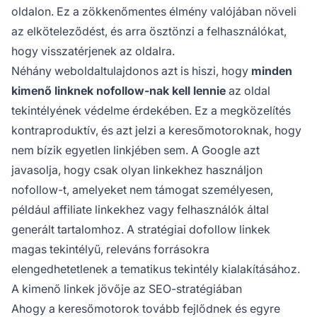
oldalon. Ez a zökkenőmentes élmény valójában növeli
az elköteleződést, és arra ösztönzi a felhasználókat,
hogy visszatérjenek az oldalra.
Néhány weboldaltulajdonos azt is hiszi, hogy
minden
kimenő linknek nofollow-nak kell lennie
az oldal
tekintélyének védelme érdekében. Ez a megközelítés
kontraproduktív, és azt jelzi a keresőmotoroknak, hogy
nem bízik egyetlen linkjében sem. A Google azt
javasolja, hogy csak olyan linkekhez használjon
nofollow-t, amelyeket nem támogat személyesen,
például affiliate linkekhez vagy felhasználók által
generált tartalomhoz. A stratégiai dofollow linkek
magas tekintélyű, releváns forrásokra
elengedhetetlenek a tematikus tekintély kialakításához.
A kimenő linkek jövője az SEO-stratégiában
Ahogy a keresőmotorok tovább fejlődnek és egyre