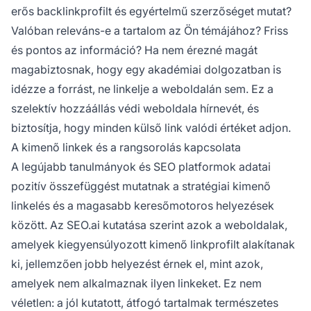
erős backlinkprofilt és egyértelmű szerzőséget mutat?
Valóban releváns-e a tartalom az Ön témájához? Friss
és pontos az információ? Ha nem érezné magát
magabiztosnak, hogy egy akadémiai dolgozatban is
idézze a forrást, ne linkelje a weboldalán sem. Ez a
szelektív hozzáállás védi weboldala hírnevét, és
biztosítja, hogy minden külső link valódi értéket adjon.
A kimenő linkek és a rangsorolás kapcsolata
A legújabb tanulmányok és SEO platformok adatai
pozitív összefüggést mutatnak a stratégiai kimenő
linkelés és a magasabb keresőmotoros helyezések
között. Az SEO.ai kutatása szerint azok a weboldalak,
amelyek kiegyensúlyozott kimenő linkprofilt alakítanak
ki, jellemzően jobb helyezést érnek el, mint azok,
amelyek nem alkalmaznak ilyen linkeket. Ez nem
véletlen: a jól kutatott, átfogó tartalmak természetes