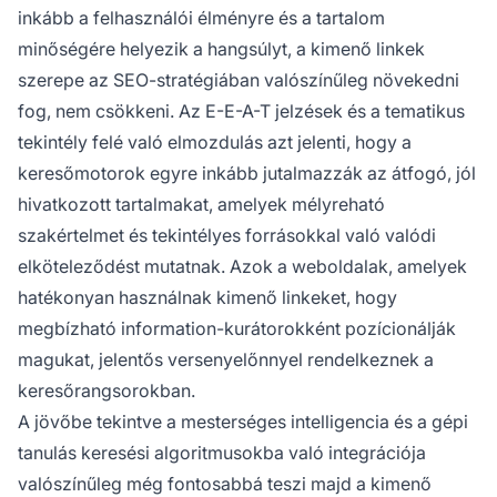
inkább a felhasználói élményre és a tartalom
minőségére helyezik a hangsúlyt, a kimenő linkek
szerepe az SEO-stratégiában valószínűleg növekedni
fog, nem csökkeni. Az E-E-A-T jelzések és a tematikus
tekintély felé való elmozdulás azt jelenti, hogy a
keresőmotorok egyre inkább jutalmazzák az átfogó, jól
hivatkozott tartalmakat, amelyek mélyreható
szakértelmet és tekintélyes forrásokkal való valódi
elköteleződést mutatnak. Azok a weboldalak, amelyek
hatékonyan használnak kimenő linkeket, hogy
megbízható information-kurátorokként pozícionálják
magukat, jelentős versenyelőnnyel rendelkeznek a
keresőrangsorokban.
A jövőbe tekintve a mesterséges intelligencia és a gépi
tanulás keresési algoritmusokba való integrációja
valószínűleg még fontosabbá teszi majd a kimenő