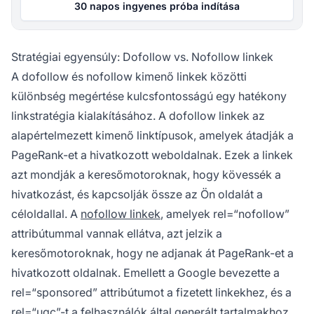
30 napos ingyenes próba indítása
Stratégiai egyensúly: Dofollow vs. Nofollow linkek
A dofollow és nofollow kimenő linkek közötti
különbség megértése kulcsfontosságú egy hatékony
linkstratégia kialakításához. A dofollow linkek az
alapértelmezett kimenő linktípusok, amelyek átadják a
PageRank-et a hivatkozott weboldalnak. Ezek a linkek
azt mondják a keresőmotoroknak, hogy kövessék a
hivatkozást, és kapcsolják össze az Ön oldalát a
céloldallal. A
nofollow linkek
, amelyek rel=“nofollow”
attribútummal vannak ellátva, azt jelzik a
keresőmotoroknak, hogy ne adjanak át PageRank-et a
hivatkozott oldalnak. Emellett a Google bevezette a
rel=“sponsored” attribútumot a fizetett linkekhez, és a
rel=“ugc”-t a felhasználók által generált tartalmakhoz.