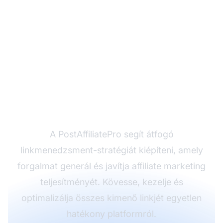
Készen áll a
linkstratégia
optimalizálására?
A PostAffiliatePro segít átfogó
linkmenedzsment-stratégiát kiépíteni, amely
forgalmat generál és javítja affiliate marketing
teljesítményét. Kövesse, kezelje és
optimalizálja összes kimenő linkjét egyetlen
hatékony platformról.