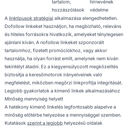
tartalom,
hírnevének
hozzászólások
védelme
A
linktípusok stratégiai
alkalmazása elengedhetetlen.
Dofollow linkeket használjon, ha megbízható, releváns
és hiteles forrásokra hivatkozik, amelyeket ténylegesen
ajánlani kíván. A nofollow linkeket szponzorált
tartalomhoz, fizetett promóciókhoz, vagy akkor
használja, ha olyan forrást említ, amelynek nem kíván
tekintélyt átadni. Ez a kiegyensúlyozott megközelítés
biztosítja a keresőmotorok irányelveinek való
megfelelést, miközben megőrzi linkprofilja integritását.
Legjobb gyakorlatok a kimenő linkek alkalmazásához
Minőség mennyiség helyett
A hatékony kimenő linkelés legfontosabb alapelve a
minőség előtérbe helyezése a mennyiséggel szemben.
Kutatások
szerint a legjobb
helyezésű oldalak