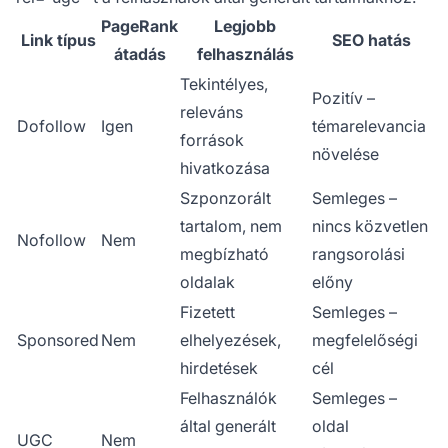
PageRank
Legjobb
Link típus
SEO hatás
átadás
felhasználás
Tekintélyes,
Pozitív –
releváns
Dofollow
Igen
témarelevancia
források
növelése
hivatkozása
Szponzorált
Semleges –
tartalom, nem
nincs közvetlen
Nofollow
Nem
megbízható
rangsorolási
oldalak
előny
Fizetett
Semleges –
Sponsored
Nem
elhelyezések,
megfelelőségi
hirdetések
cél
Felhasználók
Semleges –
által generált
oldal
UGC
Nem