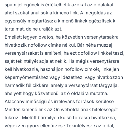
spam jellegűnek is értékelhetik azokat az oldalakat,
ahol szokatlanul sok a kimenő link. A megoldás az
egyensúly megtartása: a kimenő linkek egészítsék ki
tartalmát, de ne uralják azt.
Emellett legyen óvatos, ha közvetlen versenytársakra
hivatkozik nofollow címke nélkül. Bár néha muszáj
versenytársakat is említeni, ha ezt dofollow linkkel teszi,
saját tekintélyét adja át nekik. Ha mégis versenytársra
kell hivatkoznia, használjon nofollow címkét, linkeljen
képernyőmentéshez vagy idézethez, vagy hivatkozzon
harmadik fél cikkére, amely a versenytársat tárgyalja,
ahelyett hogy közvetlenül az ő oldalára mutatna.
Alacsony minőségű és irreleváns források kerülése
Minden kimenő link az Ön weboldalának hitelességét
tükrözi. Mielőtt bármilyen külső forrásra hivatkozna,
végezzen gyors ellenőrzést: Tekintélyes-e az oldal,