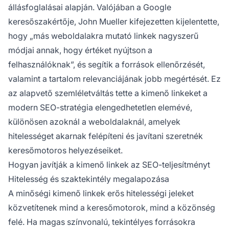
állásfoglalásai alapján. Valójában a Google
keresőszakértője, John Mueller kifejezetten kijelentette,
hogy „más weboldalakra mutató linkek nagyszerű
módjai annak, hogy értéket nyújtson a
felhasználóknak”, és segítik a források ellenőrzését,
valamint a tartalom relevanciájának jobb megértését. Ez
az alapvető szemléletváltás tette a kimenő linkeket a
modern SEO-stratégia elengedhetetlen elemévé,
különösen azoknál a weboldalaknál, amelyek
hitelességet akarnak felépíteni és javítani szeretnék
keresőmotoros helyezéseiket.
Hogyan javítják a kimenő linkek az SEO-teljesítményt
Hitelesség és szaktekintély megalapozása
A minőségi kimenő linkek erős hitelességi jeleket
közvetítenek mind a keresőmotorok, mind a közönség
felé. Ha magas színvonalú, tekintélyes forrásokra