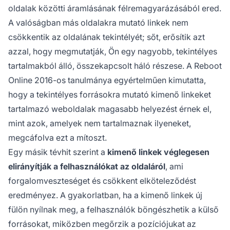
oldalak közötti áramlásának félremagyarázásából ered.
A valóságban más oldalakra mutató linkek nem
csökkentik az oldalának tekintélyét; sőt, erősítik azt
azzal, hogy megmutatják, Ön egy nagyobb, tekintélyes
tartalmakból álló, összekapcsolt háló részese. A Reboot
Online 2016-os tanulmánya egyértelműen kimutatta,
hogy a tekintélyes forrásokra mutató kimenő linkeket
tartalmazó weboldalak magasabb helyezést érnek el,
mint azok, amelyek nem tartalmaznak ilyeneket,
megcáfolva ezt a mítoszt.
Egy másik tévhit szerint a
kimenő linkek véglegesen
elirányítják a felhasználókat az oldaláról
, ami
forgalomveszteséget és csökkent elköteleződést
eredményez. A gyakorlatban, ha a kimenő linkek új
fülön nyílnak meg, a felhasználók böngészhetik a külső
forrásokat, miközben megőrzik a pozíciójukat az