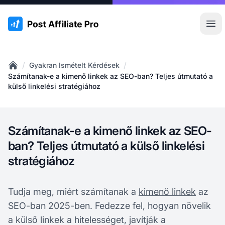
:site.title
Főm
/
/
Gyakran Ismételt Kérdések
Home
Számítanak-e a kimenő linkek az SEO-ban? Teljes útmutató a
külső linkelési stratégiához
Számítanak-e a kimenő linkek az SEO-
ban? Teljes útmutató a külső linkelési
stratégiához
Tudja meg, miért számítanak a
kimenő linkek
az
SEO-ban 2025-ben. Fedezze fel, hogyan növelik
a külső linkek a hitelességet, javítják a