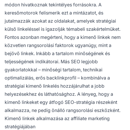
módon hivatkoznak tekintélyes forrásokra. A
keresőmotorok felismerik ezt a mintázatot, és
jutalmazzák azokat az oldalakat, amelyek stratégiai
külső linkeléssel is igazolják témabeli szakértelmüket.
Fontos azonban megérteni, hogy a kimenő linkek nem
közvetlen rangsorolási faktorok ugyanúgy, mint a
bejövő linkek. Inkább a tartalom minőségének és
teljességének indikátorai. Más SEO legjobb
gyakorlatokkal – minőségi tartalom, technikai
optimalizálás, erős backlinkprofil – kombinálva a
stratégiai kimenő linkelés hozzájárulhat a jobb
helyezésekhez és láthatósághoz. A lényeg, hogy a
kimenő linkeket egy átfogó SEO-stratégia részeként
alkalmazza, ne pedig önálló rangsorolási eszközként.
Kimenő linkek alkalmazása az affiliate marketing
stratégiájában