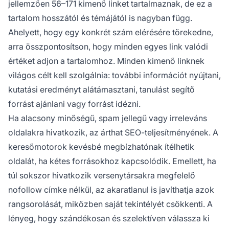
jellemzően 56–171 kimenő linket tartalmaznak, de ez a
tartalom hosszától és témájától is nagyban függ.
Ahelyett, hogy egy konkrét szám elérésére törekedne,
arra összpontosítson, hogy minden egyes link valódi
értéket adjon a tartalomhoz. Minden kimenő linknek
világos célt kell szolgálnia: további információt nyújtani,
kutatási eredményt alátámasztani, tanulást segítő
forrást ajánlani vagy forrást idézni.
Ha alacsony minőségű, spam jellegű vagy irreleváns
oldalakra hivatkozik, az árthat SEO-teljesítményének. A
keresőmotorok kevésbé megbízhatónak ítélhetik
oldalát, ha kétes forrásokhoz kapcsolódik. Emellett, ha
túl sokszor hivatkozik versenytársakra megfelelő
nofollow címke nélkül, az akaratlanul is javíthatja azok
rangsorolását, miközben saját tekintélyét csökkenti. A
lényeg, hogy szándékosan és szelektíven válassza ki