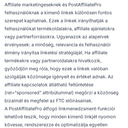
Affiliate marketingeseknek és PostAffiliatePro
felhasználóknak a kimenő linkek különösen fontos
szerepet kaphatnak. Ezek a linkek irányíthatják a
felhasználókat termékoldalakra, affiliate ajánlatokra
vagy partnerforrásokra. Ugyanazok az alapelvek
érvényesek: a minőség, relevancia és felhasználói
élmény irányítsa linkelési stratégiáját. Ha affiliate
termékekre vagy partneroldalakra hivatkozik,
győződjön meg róla, hogy ezek a linkek valóban
szolgálják közönsége igényeit és értéket adnak. Az
affiliate kapcsolatok átlátható feltüntetése
(rel=“sponsored” attribútummal) megőrzi a közönség
bizalmát és megfelel az FTC előírásainak.
A PostAffiliatePro átfogó linkmenedzsment-funkciói
lehetővé teszik, hogy minden kimenő linkjét nyomon
kövesse, rendszerezze és optimalizálja egyetlen