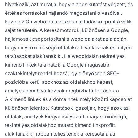
hivatkozik, azt mutatja, hogy alapos kutatást végzett, és
értékes forrásokat hajlandó megosztani olvasóival.
Ezzel az Ön weboldala is szakmai tudásközponttá válik
saját területén. A keresőmotorok, különösen a Google,
hajlamosak csoportosítani a weboldalakat az alapján,
hogy milyen minőségű oldalakra hivatkoznak és milyen
társításokat alakítanak ki. Ha weboldalán tekintélyes
kimenő linkek találhatók, a Google magasabb
szaktekintélyt rendel hozzá, így előnyösebb SEO-
pozícióba kerül azokhoz az oldalakhoz képest,
amelyek nem hivatkoznak megbízható forrásokra.
A kimenő linkek és a domain tekintély közötti kapcsolat
különösen jelentős. Kutatások igazolják, hogy azok az
oldalak, amelyek kiegyensúlyozott, magas minőségű,
tekintélyes oldalakhoz mutató kimenő linkprofilt
alakítanak ki, jobban teljesítenek a keresőtalálati