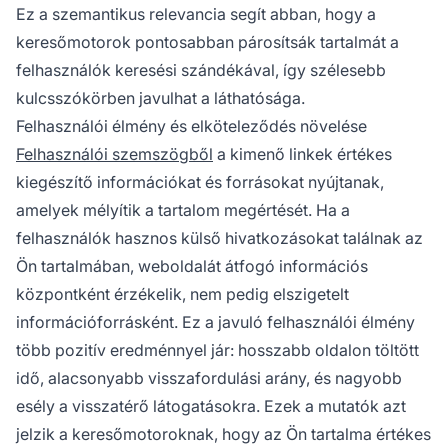
Ez a szemantikus relevancia segít abban, hogy a
keresőmotorok pontosabban párosítsák tartalmát a
felhasználók keresési szándékával, így szélesebb
kulcsszókörben javulhat a láthatósága.
Felhasználói élmény és elköteleződés növelése
Felhasználói szemszögből
a kimenő linkek értékes
kiegészítő információkat és forrásokat nyújtanak,
amelyek mélyítik a tartalom megértését. Ha a
felhasználók hasznos külső hivatkozásokat találnak az
Ön tartalmában, weboldalát átfogó információs
központként érzékelik, nem pedig elszigetelt
információforrásként. Ez a javuló felhasználói élmény
több pozitív eredménnyel jár: hosszabb oldalon töltött
idő, alacsonyabb visszafordulási arány, és nagyobb
esély a visszatérő látogatásokra. Ezek a mutatók azt
jelzik a keresőmotoroknak, hogy az Ön tartalma értékes