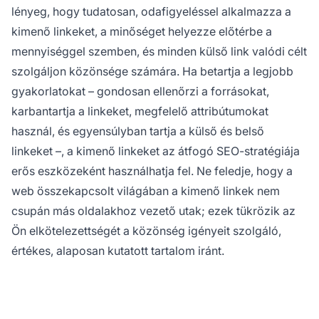
lényeg, hogy tudatosan, odafigyeléssel alkalmazza a
kimenő linkeket, a minőséget helyezze előtérbe a
mennyiséggel szemben, és minden külső link valódi célt
szolgáljon közönsége számára. Ha betartja a legjobb
gyakorlatokat – gondosan ellenőrzi a forrásokat,
karbantartja a linkeket, megfelelő attribútumokat
használ, és egyensúlyban tartja a külső és belső
linkeket –, a kimenő linkeket az átfogó SEO-stratégiája
erős eszközeként használhatja fel. Ne feledje, hogy a
web összekapcsolt világában a kimenő linkek nem
csupán más oldalakhoz vezető utak; ezek tükrözik az
Ön elkötelezettségét a közönség igényeit szolgáló,
értékes, alaposan kutatott tartalom iránt.