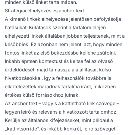
minden külső linket tartalmában.
Stratégiai elhelyezés és anchor text
A kimenő linkek elhelyezése jelentősen befolyásolja
hatásukat. Kutatások szerint a tartalom elején
elhelyezett linkek általában jobban teljesítenek, mint a
későbbiek. Ez azonban nem jelenti azt, hogy minden
fontos linket az első bekezdésbe kellene zsúfolni.
Inkább építsen kontextust és keltse fel az olvasó
érdeklődését, majd támassza alá állításait külső
hivatkozásokkal. Így a felhasználók továbbra is
elkötelezettek maradnak tartalma iránt, miközben
értékes külső forrásokhoz jutnak.
Az anchor text – vagyis a kattintható link szövege –
legyen leíró és releváns a hivatkozott tartalomhoz.
Kerülje az általános kifejezéseket, mint például a
„kattintson ide”, és inkább konkrét, leíró szöveget