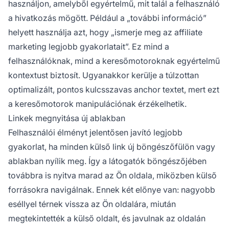
használjon, amelyből egyértelmű, mit talál a felhasználó
a hivatkozás mögött. Például a „további információ”
helyett használja azt, hogy „ismerje meg az affiliate
marketing legjobb gyakorlatait”. Ez mind a
felhasználóknak, mind a keresőmotoroknak egyértelmű
kontextust biztosít. Ugyanakkor kerülje a túlzottan
optimalizált, pontos kulcsszavas anchor textet, mert ezt
a keresőmotorok manipulációnak érzékelhetik.
Linkek megnyitása új ablakban
Felhasználói élményt jelentősen javító legjobb
gyakorlat, ha minden külső link új böngészőfülön vagy
ablakban nyílik meg. Így a látogatók böngészőjében
továbbra is nyitva marad az Ön oldala, miközben külső
forrásokra navigálnak. Ennek két előnye van: nagyobb
eséllyel térnek vissza az Ön oldalára, miután
megtekintették a külső oldalt, és javulnak az oldalán